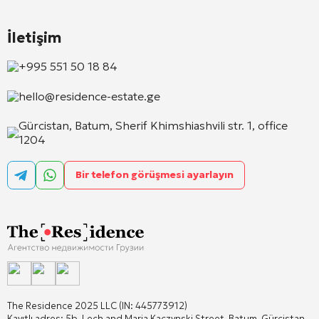
İletişim
+995 551 50 18 84
hello@residence-estate.ge
Gürcistan, Batum, Sherif Khimshiashvili str. 1, office
1204
Bir telefon görüşmesi ayarlayın
The Residence 2025 LLC (IN: 445773912)
Kayıtlı adres: 5b, Lech and Maria Kaczynski Street, Batum, Gürcistan,