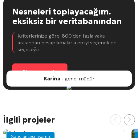
Nesneleri toplayacağım.
eksiksiz bir veritabanından
Kriterlerinize göre, 800'den fazla vaka
arasından hesaplamalarla en iyi seçenekleri
seçeceğiz
Bir nesne seçin
Karina
- genel müdür
İlgili projeler
Satış öncesi aşama