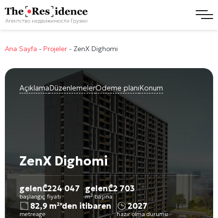
Ana Sayfa
-
Projeler
-
ZenX Dighomi
Açıklama
Düzenlemeler
Ödeme planı
Konum
ZenX Dighomi
gelen
₾
224 047
gelen
₾
2 703
başlangıç fiyatı
m² başına
82,9 m²'den itibaren
2027
metreage
hazır olma durumu