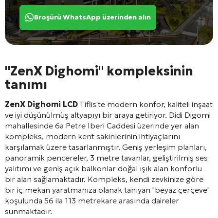
Broşürü WhatsApp üzerinden alın
"ZenX Dighomi" kompleksinin
tanımı
ZenX Dighomi LCD
Tiflis'te modern konfor, kaliteli inşaat
ve iyi düşünülmüş altyapıyı bir araya getiriyor. Didi Digomi
mahallesinde 6a Petre Iberi Caddesi üzerinde yer alan
kompleks, modern kent sakinlerinin ihtiyaçlarını
karşılamak üzere tasarlanmıştır. Geniş yerleşim planları,
panoramik pencereler, 3 metre tavanlar, geliştirilmiş ses
yalıtımı ve geniş açık balkonlar doğal ışık alan konforlu
bir alan sağlamaktadır. Kompleks, kendi zevkinize göre
bir iç mekan yaratmanıza olanak tanıyan "beyaz çerçeve"
koşulunda 56 ila 113 metrekare arasında daireler
sunmaktadır.