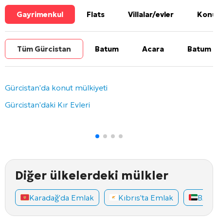
Gayrimenkul
Flats
Villalar/evler
Konut
Tüm Gürcistan
Batum
Acara
Batum b
Gürcistan'da konut mülkiyeti
Gürcistan'daki Kır Evleri
Diğer ülkelerdeki mülkler
Karadağ'da Emlak
Kıbrıs'ta Emlak
BAE'd