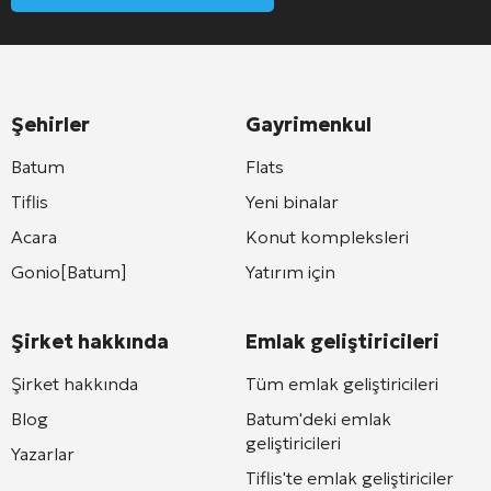
Şehirler
Gayrimenkul
Batum
Flats
Tiflis
Yeni binalar
Acara
Konut kompleksleri
Gonio[Batum]
Yatırım için
Şirket hakkında
Emlak geliştiricileri
Şirket hakkında
Tüm emlak geliştiricileri
Blog
Batum'deki emlak
geliştiricileri
Yazarlar
Tiflis'te emlak geliştiriciler