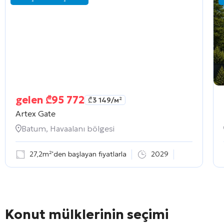
gelen
₾
95 772
₾
3 149
/м²
Artex Gate
Batum, Havaalanı bölgesi
27,2m²'den başlayan fiyatlarla
2029
Konut mülklerinin seçimi