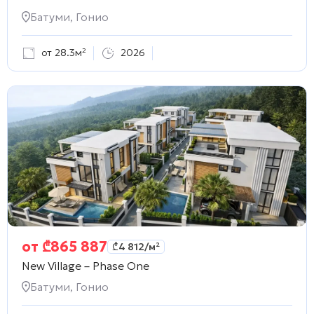
Батуми, Гонио
от 28.3м²
2026
от
₾
865 887
₾
4 812
/м²
New Village – Phase One
Батуми, Гонио