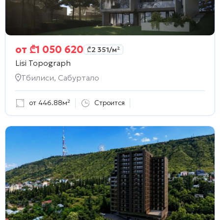
от
₾
1 050 620
₾
2 351
/м²
Lisi Topograph
Тбилиси, Сабуртало
от 446.88м²
Строится