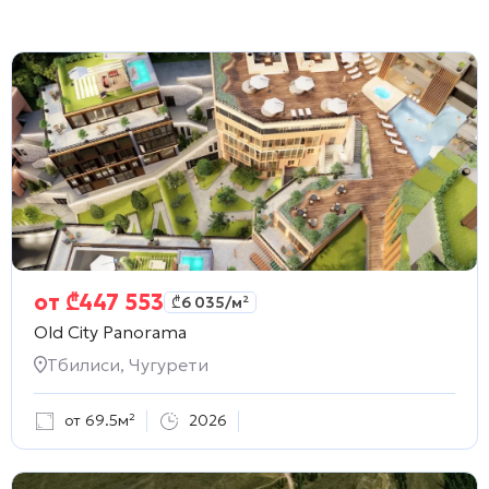
от
₾
447 553
₾
6 035
/м²
Old City Panorama
Тбилиси, Чугурети
от 69.5м²
2026