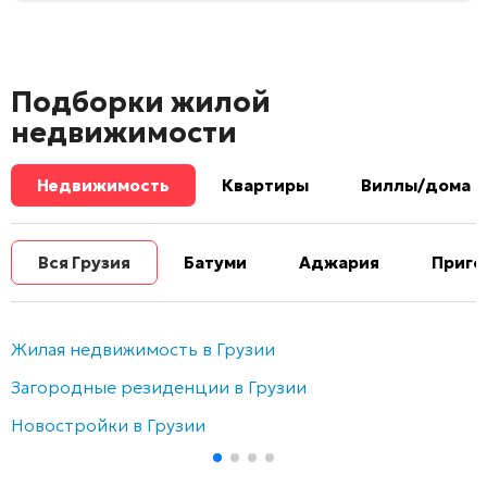
Подборки жилой
недвижимости
Недвижимость
Квартиры
Виллы/дома
Вся Грузия
Батуми
Аджария
Приго
Жилая недвижимость в Грузии
Загородные резиденции в Грузии
Новостройки в Грузии