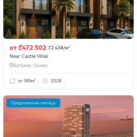
от
₾
472 302
₾
2 438
/м²
Near Castle Villas
Батуми, Гонио
от 183м²
2028
Предложение месяца