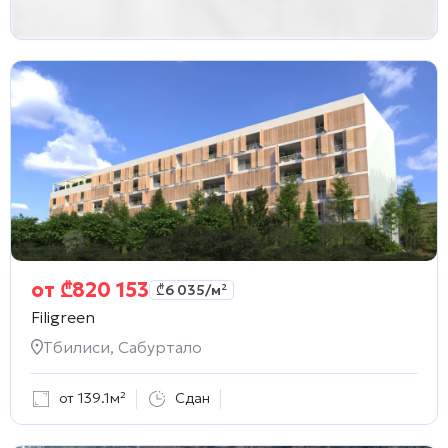
от
₾
820 153
₾
6 035
/м²
Filigreen
Тбилиси, Сабуртало
от 139.1м²
Сдан