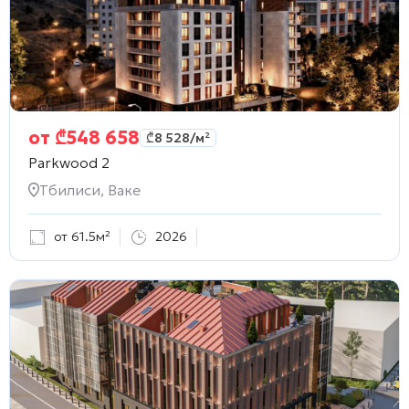
от
₾
548 658
₾
8 528
/м²
Parkwood 2
Тбилиси, Ваке
от 61.5м²
2026