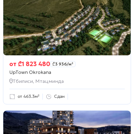
от
₾
1 823 480
₾
3 936
/м²
UpTown Okrokana
Тбилиси, Мтацминда
от 463.3м²
Сдан