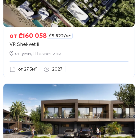
от
₾
160 058
₾
5 822
/м²
VR Shekvetili
Батуми, Шекветили
от 27.5м²
2027