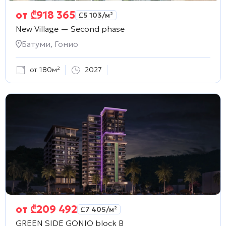
от
₾
918 365
₾
5 103
/м²
New Village — Second phase
Батуми, Гонио
от 180м²
2027
от
₾
209 492
₾
7 405
/м²
GREEN SIDE GONIO block B