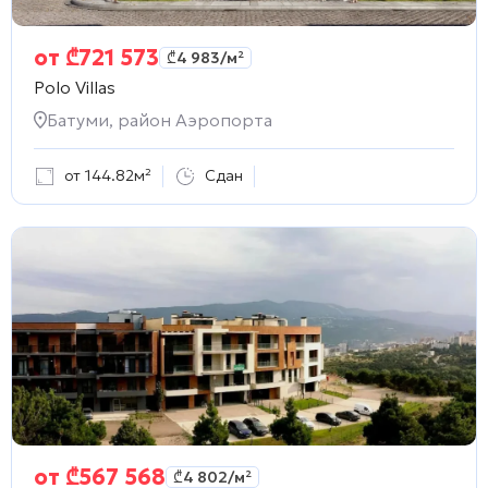
от
₾
721 573
₾
4 983
/м²
Polo Villas
Батуми, район Аэропорта
от 144.82м²
Сдан
от
₾
567 568
₾
4 802
/м²