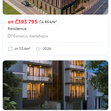
от
₾
393 795
₾
4 854
/м²
Residence
Тбилиси, Авлабари
от 53.6м²
2026