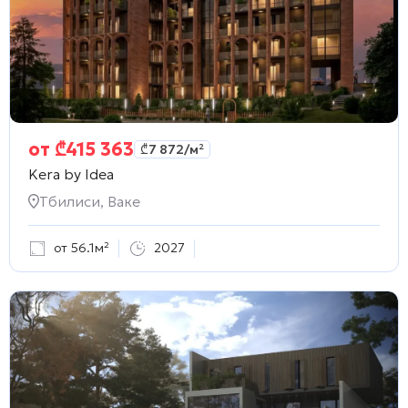
от
₾
415 363
₾
7 872
/м²
Kera by Idea
Тбилиси, Ваке
от 56.1м²
2027