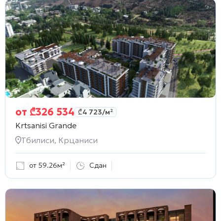
от
₾
326 534
₾
4 723
/м²
Krtsanisi Grande
Тбилиси, Крцаниси
от 59.26м²
Сдан