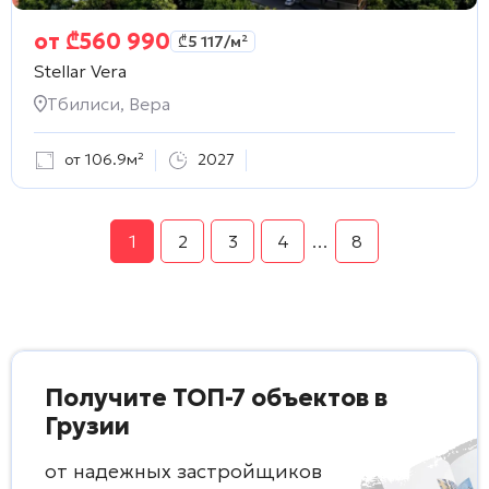
от
₾
560 990
₾
5 117
/м²
Stellar Vera
Тбилиси, Вера
от 106.9м²
2027
1
2
3
4
…
8
Получите ТОП-7 объектов в
Грузии
от надежных застройщиков