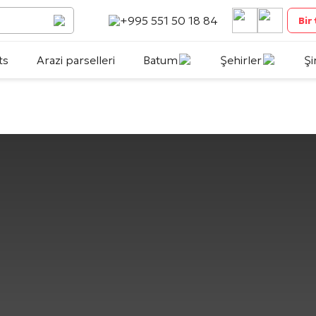
+995 551 50 18 84
Bir
ts
Arazi parselleri
Batum
Şehirler
Şi