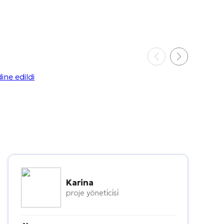
Karina
proje yöneti̇ci̇si̇