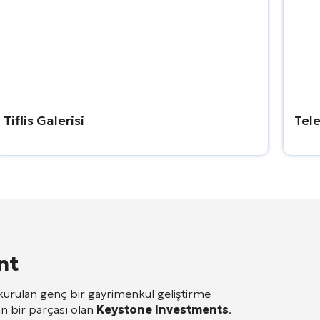
Tiflis Galerisi
Tele
nt
 kurulan genç bir gayrimenkul geliştirme
in bir parçası olan
Keystone Investments
.