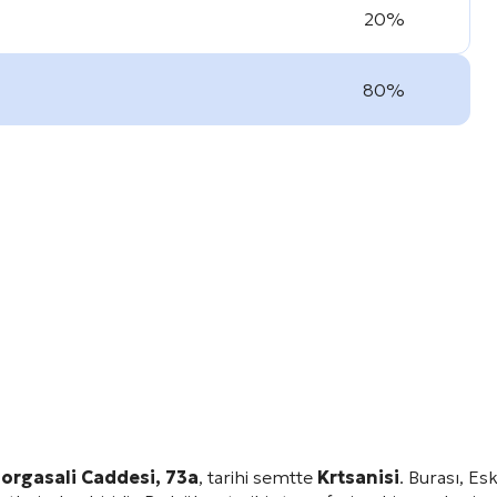
20%
80%
orgasali Caddesi, 73a
, tarihi semtte
Krtsanisi
. Burası, E