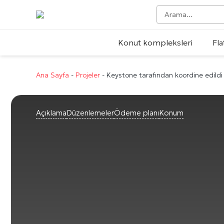
Konut kompleksleri
Fla
Ana Sayfa
-
Projeler
-
Keystone tarafından koordine edildi
Açıklama
Düzenlemeler
Ödeme planı
Konum