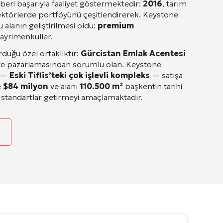
beri başarıyla faaliyet göstermektedir:
2016
, tarım
 sektörlerde portföyünü çeşitlendirerek
. Keystone
 alanın geliştirilmesi oldu:
premium
gayrimenkuller
.
rduğu özel ortaklıktır:
Gürcistan Emlak Acentesi
ş ve pazarlamasından sorumlu olan
. Keystone
i —
Eski Tiflis’teki çok işlevli kompleks
— satışa
e
$84 milyon
ve alanı
110.500 m²
başkentin tarihi
standartlar getirmeyi amaçlamaktadır
.