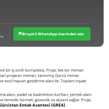
Broşürü WhatsApp üzerinden alın
mu
vli bir iş sınıfı kompleksi
. Proje, tek bir mimari
mari projenin mimarı, tanınmış Gürcü mimar
ve evcil hayvan gezdirme alanı ile
. Toplam inşaat
şma alanı, padel ve badminton kortları, yemek alanı
ve temizlik hizmeti, güvenlik ve düzeni sağlar
. Proje,
Gürcistan Emlak Acentesi (GREA)
.