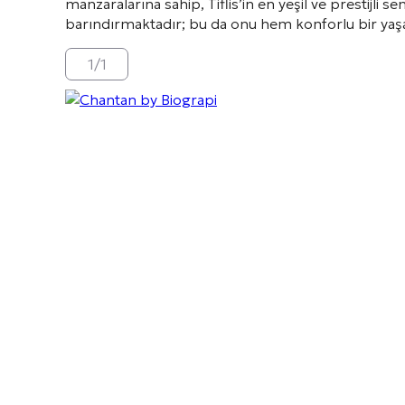
manzaralarına sahip, Tiflis’in en yeşil ve prestijli se
barındırmaktadır; bu da onu hem konforlu bir yaş
1
/
1