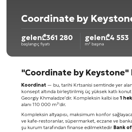
Coordinate by Keyston
gelen
₾
361 280
gelen
₾
4 553
başlangıç fiyatı
m² başına
"Coordinate by Keystone" 
Koordinat
— bu, tarihi Krtsanisi semtinde yer alan v
konsept altında birleştirilmiş üç yüksek katlı konut
Georgiy Khmaladze’dir
. Kompleksin kalbi ise
1 hek
alanı 110 000 m²'dir
.
Kompleksin altyapısı, maksimum konfor sağlayacak ş
ve kafe-restoranlar, süpermarket, eczane ve bank
şu kurum tarafından finanse edilmektedir
Bank of