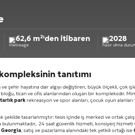
e
62,6 m²'den itibaren
2028
metreage
hazır olma duru
kompleksinin tanıtımı
e şehir hayatına dair algıyı değiştiren, büyük ölçekli, çok işle
 bloğu, ticari ve ofis alanlarından oluşan bir kompleksdir
. Mi
tarlık park
rekreasyon ve spor alanları, çocuk oyun alanları 
ekilde tasarlanmıştır: tesis içinde iş merkezi ve ortak çalı
a bulunmaktadır.
. 24 saat güvenlik hizmeti, konsiyerj hizmeti 
 Georgia
, satış ve pazarlama alanındaki tek yetkili ortağı ise