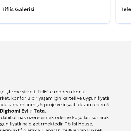
Tiflis Galerisi
Tele
liştirme şirketi.
Tiflis'te modern konut
t, konforlu bir yaşam için kaliteli ve uygun fiyatlı
ünde tamamlanmış 5 proje ve inşaatı devam eden 3
Dighomi Evi
и
Tata
.
da dahil olmak üzere esnek ödeme koşulları sunarak
uygun fiyatlı hale getirmektedir. Tbilisi House,
erini aktif olarak kullanarak mülklerinin yüksek