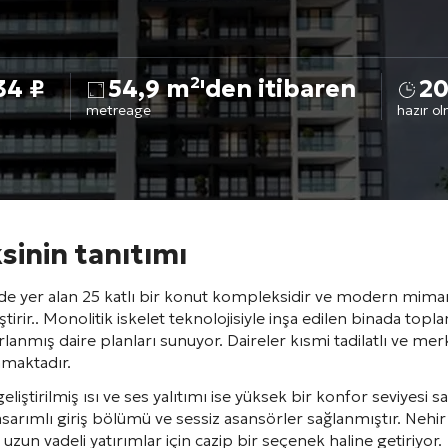
034
₽
54,9 m²'den itibaren
2
metreage
hazır o
inin tanıtımı
nde yer alan 25 katlı bir konut kompleksidir ve modern mimar
tirir.
. Monolitik iskelet teknolojisiyle inşa edilen binada to
arlanmış daire planları sunuyor
. Daireler kısmi tadilatlı ve mer
nmaktadır
.
iştirilmiş ısı ve ses yalıtımı ise yüksek bir konfor seviyesi sa
tasarımlı giriş bölümü ve sessiz asansörler sağlanmıştır
. Nehi
un vadeli yatırımlar için cazip bir seçenek haline getiriyor
.