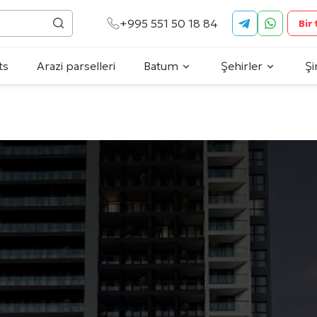
+995 551 50 18 84
Bir
ts
Arazi parselleri
Batum
Şehirler
Şi