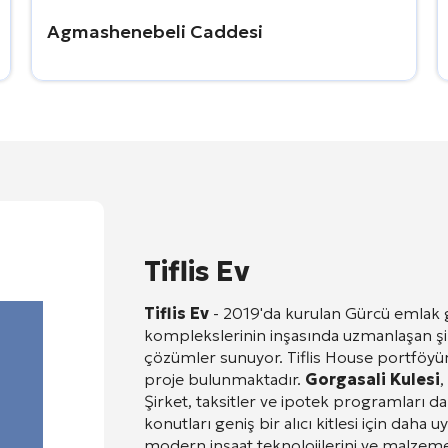
Agmashenebeli Caddesi
Tiflis Ev
Tiflis Ev
- 2019'da kurulan Gürcü emlak ge
komplekslerinin inşasında uzmanlaşan şirke
çözümler sunuyor.
Tiflis House portföy
proje bulunmaktadır.
Gorgasali Kulesi
,
Şirket, taksitler ve ipotek programları 
konutları geniş bir alıcı kitlesi için daha 
modern inşaat teknolojilerini ve malzemel