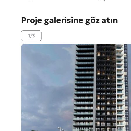
Proje galerisine göz atın
1
/
3