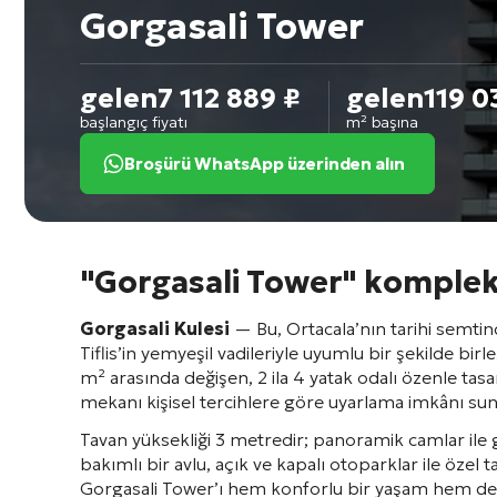
Gorgasali Tower
gelen
7 112 889
₽
gelen
119 
başlangıç fiyatı
m² başına
Broşürü WhatsApp üzerinden alın
"Gorgasali Tower" kompleks
Gorgasali Kulesi
— Bu, Ortacala’nın tarihi semti
Tiflis’in yemyeşil vadileriyle uyumlu bir şekilde birleş
m² arasında değişen, 2 ila 4 yatak odalı özenle tas
mekanı kişisel tercihlere göre uyarlama imkânı su
Tavan yüksekliği 3 metredir; panoramik camlar ile gel
bakımlı bir avlu, açık ve kapalı otoparklar ile özel 
Gorgasali Tower’ı hem konforlu bir yaşam hem de uz