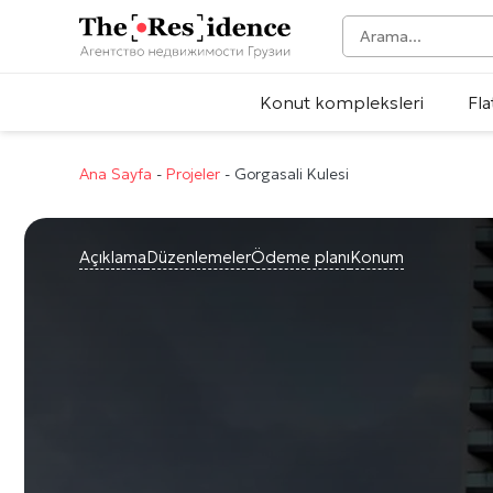
Konut kompleksleri
Fla
Ana Sayfa
-
Projeler
-
Gorgasali Kulesi
Açıklama
Düzenlemeler
Ödeme planı
Konum