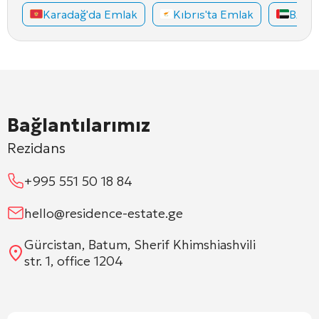
Karadağ'da Emlak
Kıbrıs'ta Emlak
BAE'd
Bağlantılarımız
Rezidans
+995 551 50 18 84
hello@residence-estate.ge
Gürcistan, Batum, Sherif Khimshiashvili
str. 1, office 1204