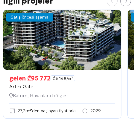
İlgili projeler
Satış öncesi aşama
gelen
₾
95 772
₾
3 149
/м²
Artex Gate
Batum, Havaalanı bölgesi
27,2m²'den başlayan fiyatlarla
2029