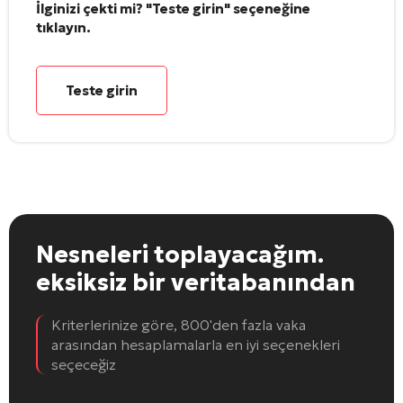
İlginizi çekti mi? "Teste girin" seçeneğine
tıklayın.
Teste girin
Nesneleri toplayacağım.
eksiksiz bir veritabanından
Kriterlerinize göre, 800'den fazla vaka
arasından hesaplamalarla en iyi seçenekleri
seçeceğiz