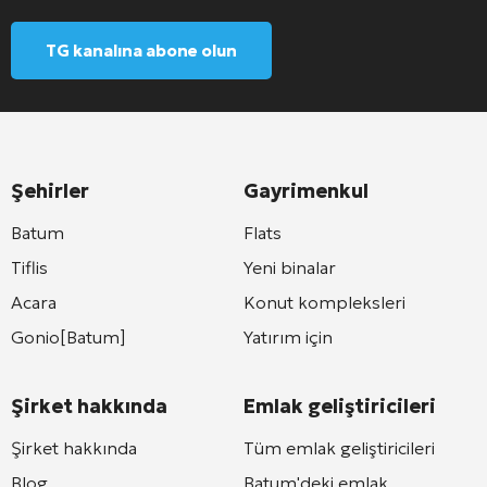
TG kanalına abone olun
Şehirler
Gayrimenkul
Batum
Flats
Tiflis
Yeni binalar
Acara
Konut kompleksleri
Gonio[Batum]
Yatırım için
Şirket hakkında
Emlak geliştiricileri
Şirket hakkında
Tüm emlak geliştiricileri
Blog
Batum'deki emlak