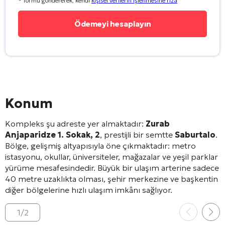
* formu göndererek, kendi
kişisel verilerin işlenmesine rıza
Konum
Kompleks şu adreste yer almaktadır:
Zurab
Anjaparidze 1. Sokak, 2
, prestijli bir semtte
Saburtalo
.
Bölge, gelişmiş altyapısıyla öne çıkmaktadır: metro
istasyonu, okullar, üniversiteler, mağazalar ve yeşil parklar
yürüme mesafesindedir
. Büyük bir ulaşım arterine sadece
40 metre uzaklıkta olması, şehir merkezine ve başkentin
diğer bölgelerine hızlı ulaşım imkânı sağlıyor
.
1
/
2