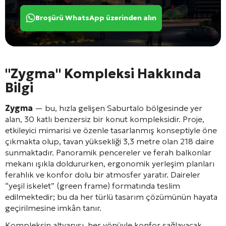
Broşürü WhatsApp üzerinden alın
"Zygma" Kompleksi Hakkında
Bilgi
Zygma
— bu, hızla gelişen Saburtalo bölgesinde yer
alan, 30 katlı benzersiz bir konut kompleksidir
. Proje,
etkileyici mimarisi ve özenle tasarlanmış konseptiyle öne
çıkmakta olup, tavan yüksekliği 3,3 metre olan 218 daire
sunmaktadır
. Panoramik pencereler ve ferah balkonlar
mekanı ışıkla doldururken, ergonomik yerleşim planları
ferahlık ve konfor dolu bir atmosfer yaratır
. Daireler
“yeşil iskelet” (green frame) formatında teslim
edilmektedir; bu da her türlü tasarım çözümünün hayata
geçirilmesine imkân tanır
.
Kompleksin altyapısı, her yönüyle konfor sağlayacak