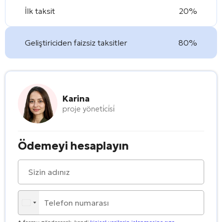
İlk taksit
20%
Geliştiriciden faizsiz taksitler
80%
Karina
proje yöneti̇ci̇si̇
Ödemeyi hesaplayın