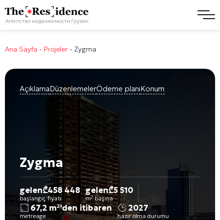
Ana Sayfa
-
Projeler
-
Zygma
Açıklama
Düzenlemeler
Ödeme planı
Konum
Zygma
gelen
₾
458 448
gelen
₾
5 510
başlangıç fiyatı
m² başına
67,2 m²'den itibaren
2027
metreage
hazır olma durumu