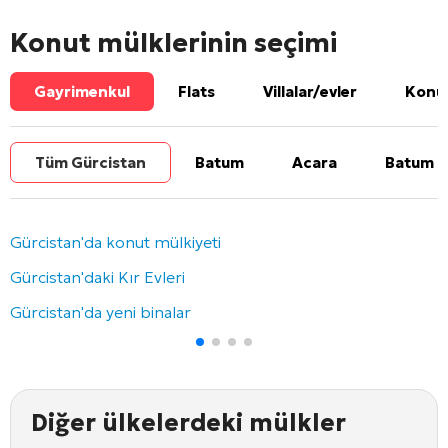
Konut mülklerinin seçimi
Gayrimenkul
Flats
Villalar/evler
Konut
Tüm Gürcistan
Batum
Acara
Batum b
Gürcistan'da konut mülkiyeti
Gürcistan'daki Kır Evleri
Gürcistan'da yeni binalar
Diğer ülkelerdeki mülkler