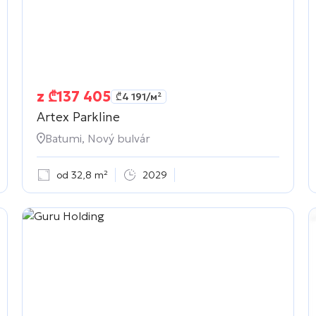
z
₾
137 405
₾
4 191
/м²
Artex Parkline
Batumi, Nový bulvár
od 32,8 m²
2029