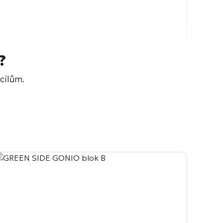
?
cílům.