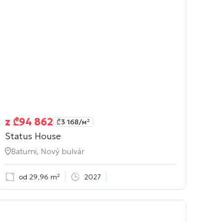
z
₾
94 862
₾
3 168
/м²
Status House
Batumi, Nový bulvár
od 29,96 m²
2027