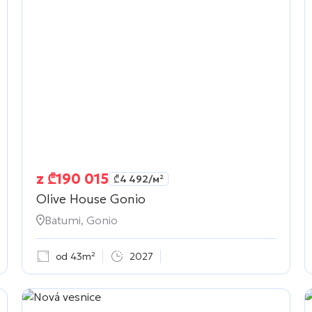
z
₾
190 015
₾
4 492
/м²
Olive House Gonio
Batumi, Gonio
od 43m²
2027