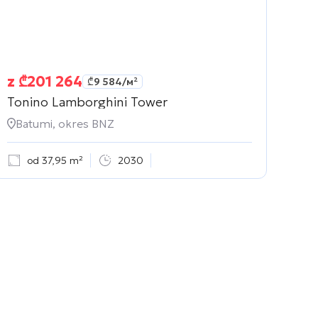
z
₾
201 264
₾
9 584
/м²
Tonino Lamborghini Tower
Batumi, okres BNZ
od 37,95 m²
2030