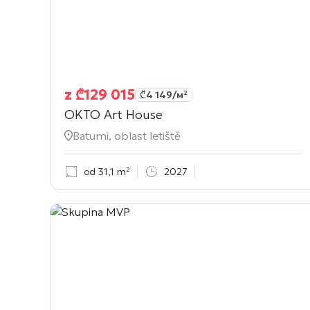
z
₾
129 015
₾
4 149
/м²
OKTO Art House
Batumi, oblast letiště
od 31,1 m²
2027