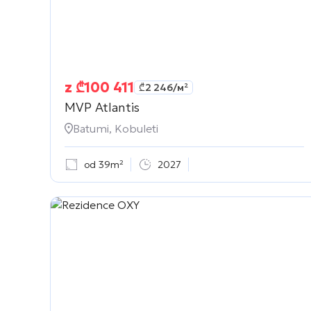
z
₾
100 411
₾
2 246
/м²
MVP Atlantis
Batumi, Kobuleti
od 39m²
2027