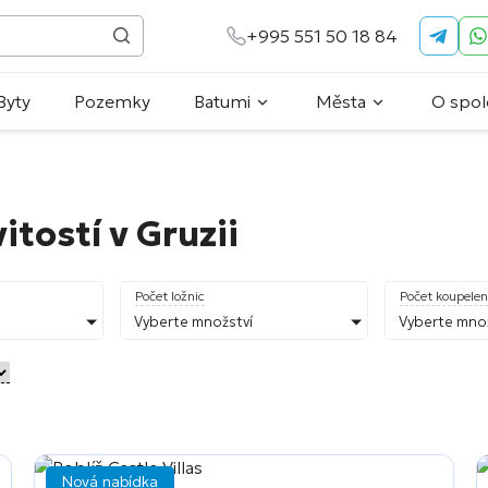
+995 551 50 18 84
Byty
Pozemky
Batumi
Města
O spol
tostí v Gruzii
Počet ložnic
Počet koupelen
Vyberte množství
Vyberte množ
Nová nabídka