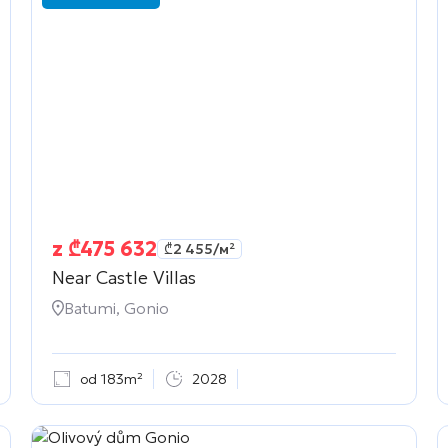
z
₾
475 632
₾
2 455
/м²
Near Castle Villas
Batumi, Gonio
od 183m²
2028