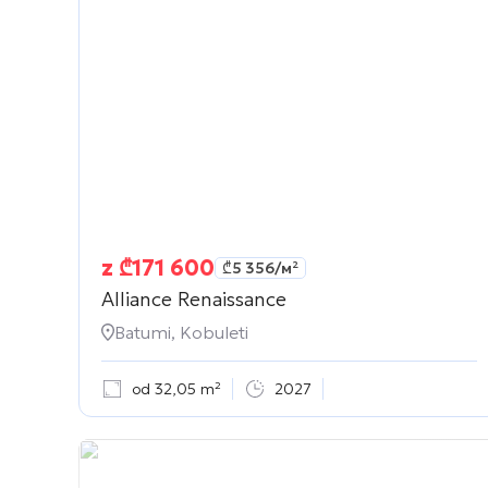
z
₾
171 600
₾
5 356
/м²
Alliance Renaissance
Batumi, Kobuleti
od 32,05 m²
2027