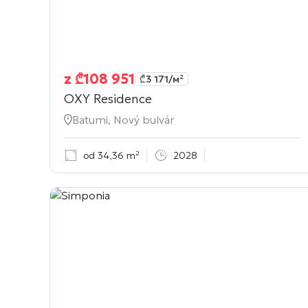
z
₾
108 951
₾
3 171
/м²
OXY Residence
Batumi, Nový bulvár
od 34,36 m²
2028