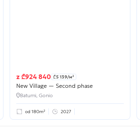
z
₾
924 840
₾
5 139
/м²
New Village — Second phase
Batumi, Gonio
od 180m²
2027