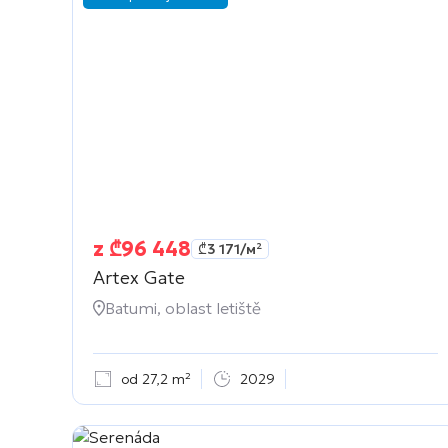
z
₾
96 448
₾
3 171
/м²
Artex Gate
Batumi, oblast letiště
od 27,2 m²
2029