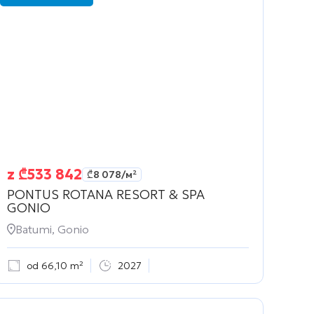
z
₾
533 842
₾
8 078
/м²
PONTUS ROTANA RESORT & SPA
GONIO
Batumi, Gonio
od 66,10 m²
2027