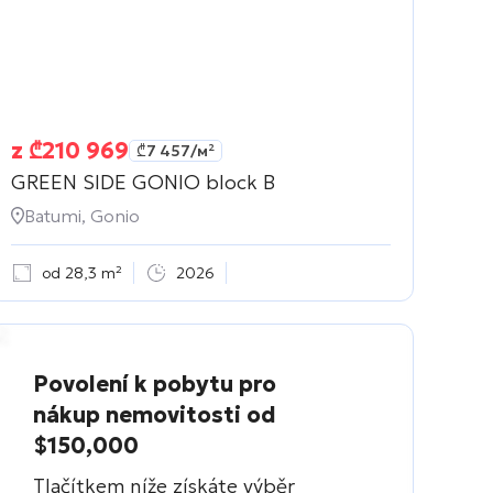
z
₾
210 969
₾
7 457
/м²
GREEN SIDE GONIO block B
Batumi, Gonio
od 28,3 m²
2026
Povolení k pobytu pro
nákup nemovitosti od
$150,000
Tlačítkem níže získáte výběr