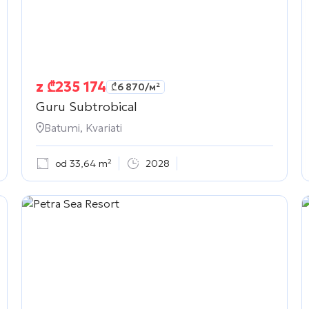
z
₾
235 174
₾
6 870
/м²
Guru Subtrobical
Batumi, Kvariati
od 33,64 m²
2028