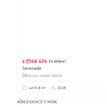
z
₾
146 474
₾
4 608
/м²
Serenade
Batumi, oblast letiště
od 31,8 m²
2028