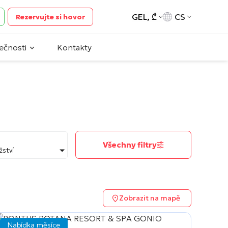
GEL, ₾
CS
Rezervujte si hovor
ečnosti
Kontakty
Všechny filtry
ství
Zobrazit na mapě
Nabídka měsíce