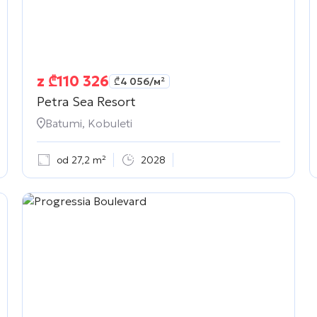
z
₾
110 326
₾
4 056
/м²
Petra Sea Resort
Batumi, Kobuleti
od 27,2 m²
2028