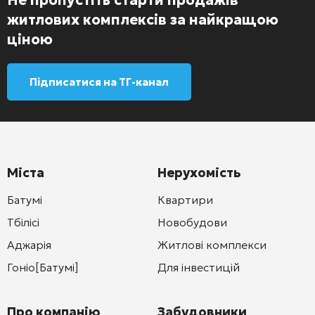
житлових комплексів за найкращою
ціною
Підписатися на ТГ-канал
Міста
Нерухомість
Батумі
Квартири
Тбілісі
Новобудови
Аджарія
Житлові комплекси
Гоніо[Батумі]
Для інвестицій
Про компанію
Забудовники