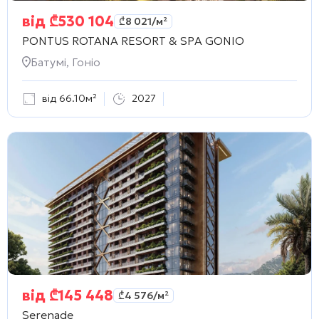
від
₾
530 104
₾
8 021
/м²
PONTUS ROTANA RESORT & SPA GONIO
Батумі, Гоніо
від 66.10м²
2027
від
₾
145 448
₾
4 576
/м²
Serenade