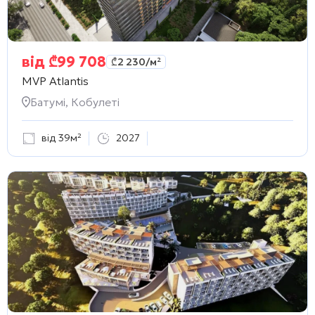
від
₾
99 708
₾
2 230
/м²
MVP Atlantis
Батумі, Кобулеті
від 39м²
2027