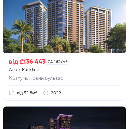
від
₾
136 443
₾
4 162
/м²
Artex Parkline
Батумі, Новий Бульвар
від 32.8м²
2029