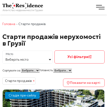
Головна
-
Старти продажів
Старти продажів нерухомості
в Грузії
Місто
Усі фільтри
Виберіть місто
Готовність:
Сортувати за:
Старти продажів
×
Показати на карті
Стадія пре-сейлу