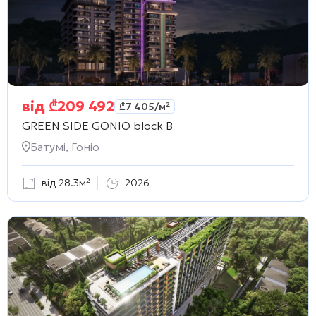
від
₾
209 492
₾
7 405
/м²
GREEN SIDE GONIO block B
Батумі, Гоніо
від 28.3м²
2026