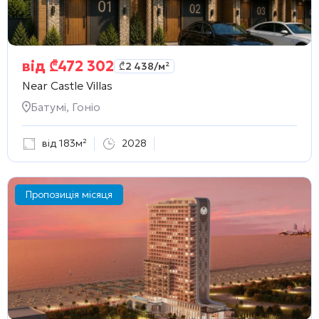
від
₾
472 302
₾
2 438
/м²
Near Castle Villas
Батумі, Гоніо
від 183м²
2028
Пропозиція місяця