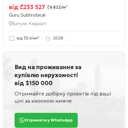
від
₾
233 527
₾
6 822
/м²
Guru Subtrobical
Батумі, Кваріаті
від 33.64м²
2028
Вид на проживання за
купівлю нерухомості
від $150 000
Отримайте добірку проєктів під ваші
цілі за кнопкою нижче
Отримати у WhatsApp