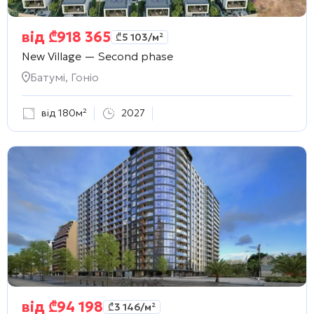
від
₾
918 365
₾
5 103
/м²
New Village — Second phase
Батумі, Гоніо
від 180м²
2027
від
₾
94 198
₾
3 146
/м²