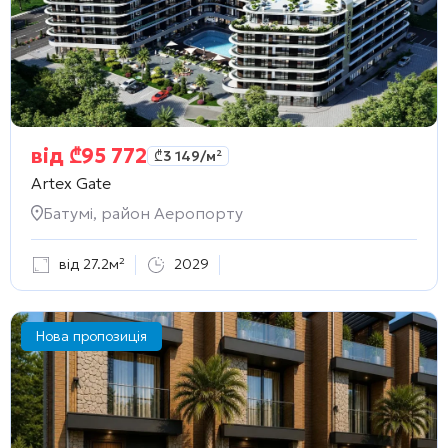
від
₾
95 772
₾
3 149
/м²
Artex Gate
Батумі, район Аеропорту
від 27.2м²
2029
Нова пропозиція