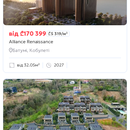
від
₾
170 399
₾
5 319
/м²
Alliance Renaissance
Батумі, Кобулеті
від 32.05м²
2027