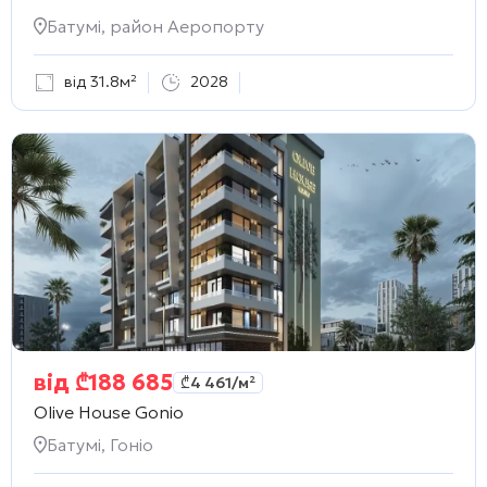
Батумі, район Аеропорту
від 31.8м²
2028
від
₾
188 685
₾
4 461
/м²
Olive House Gonio
Батумі, Гоніо