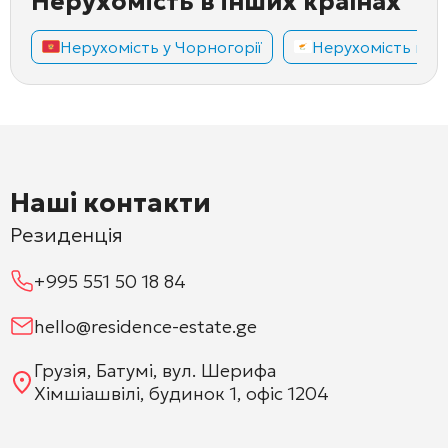
Нерухомість в інших країнах
Нерухомість у Чорногорії
Нерухомість на К
Наші контакти
Резиденція
+995 551 50 18 84
hello@residence-estate.ge
Грузія, Батумі, вул. Шерифа
Хімшіашвілі, будинок 1, офіс 1204