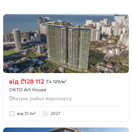
від
₾
128 112
₾
4 120
/м²
OKTO Art House
Батумі, район Аеропорту
від 31.1м²
2027