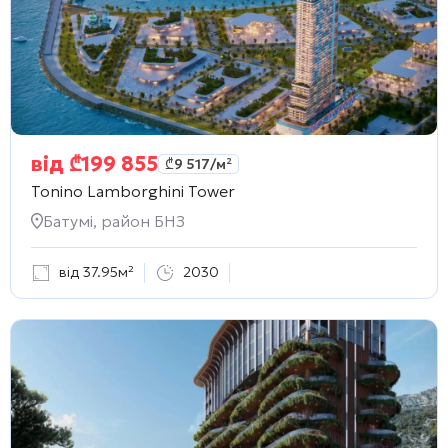
від
₾
199 855
₾
9 517
/м²
Tonino Lamborghini Tower
Батумі, район БНЗ
від 37.95м²
2030