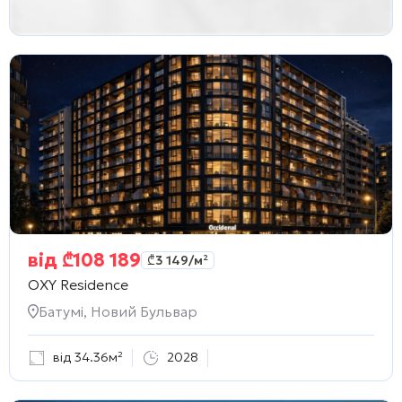
від
₾
108 189
₾
3 149
/м²
OXY Residence
Батумі, Новий Бульвар
від 34.36м²
2028