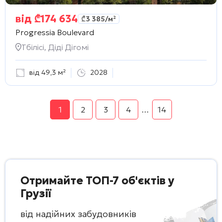
від
₾
174 634
₾
3 385
/м²
Progressia Boulevard
Тбілісі, Діді Дігомі
від 49,3 м²
2028
1
2
3
4
…
14
Отримайте ТОП-7 об'єктів у
Грузії
від надійних забудовників