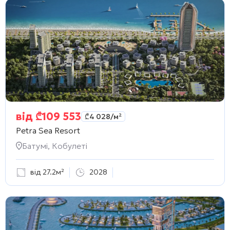
від
₾
109 553
₾
4 028
/м²
Petra Sea Resort
Батумі, Кобулеті
від 27.2м²
2028