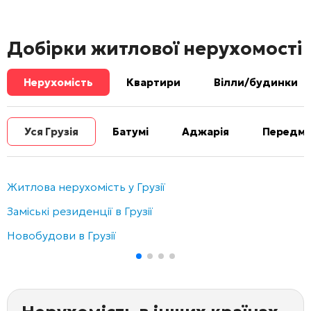
Добірки житлової нерухомості
Нерухомість
Квартири
Вілли/будинки
Уся Грузія
Батумі
Аджарія
Передміс
Житлова нерухомість у Грузії
Заміські резиденції в Грузії
Новобудови в Грузії