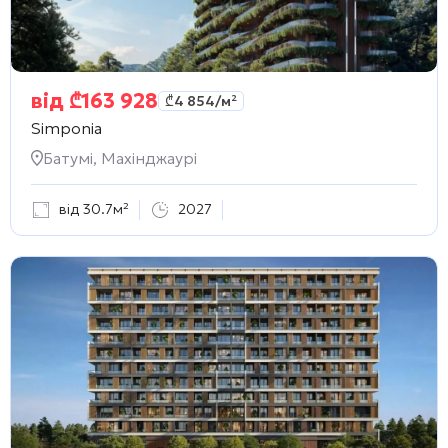
від
₾
163 928
₾
4 854
/м²
Simponia
Батумі, Махінджаурі
від 30.7м²
2027