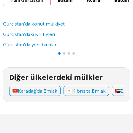
Tüm Gürcistan
Batum
Acara
Batum b
Gürcistan'da konut mülkiyeti
Gürcistan'daki Kır Evleri
Gürcistan'da yeni binalar
Diğer ülkelerdeki mülkler
Karadağ'da Emlak
Kıbrıs'ta Emlak
BAE'd