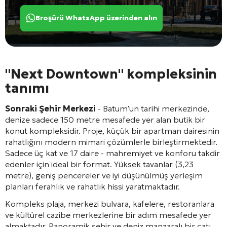
Broşürü WhatsApp üzerinden alın
"Next Downtown" kompleksinin
tanımı
Sonraki Şehir Merkezi
- Batum'un tarihi merkezinde,
denize sadece 150 metre mesafede yer alan butik bir
konut kompleksidir. Proje, küçük bir apartman dairesinin
rahatlığını modern mimari çözümlerle birleştirmektedir.
Sadece üç kat ve 17 daire - mahremiyet ve konforu takdir
edenler için ideal bir format. Yüksek tavanlar (3,23
metre), geniş pencereler ve iyi düşünülmüş yerleşim
planları ferahlık ve rahatlık hissi yaratmaktadır.
Kompleks plaja, merkezi bulvara, kafelere, restoranlara
ve kültürel cazibe merkezlerine bir adım mesafede yer
almaktadır. Panoramik şehir ve deniz manzaralı bir çatı