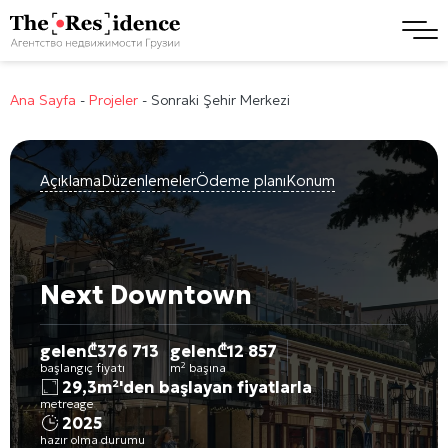
Ana Sayfa
-
Projeler
-
Sonraki Şehir Merkezi
Açıklama
Düzenlemeler
Ödeme planı
Konum
Next Downtown
gelen
₾
376 713
gelen
₾
12 857
başlangıç fiyatı
m² başına
29,3m²'den başlayan fiyatlarla
metreage
2025
hazır olma durumu