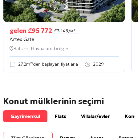
gelen
₾
95 772
₾
3 149
/м²
Artex Gate
Batum, Havaalanı bölgesi
27,2m²'den başlayan fiyatlarla
2029
Konut mülklerinin seçimi
Gayrimenkul
Flats
Villalar/evler
Konut