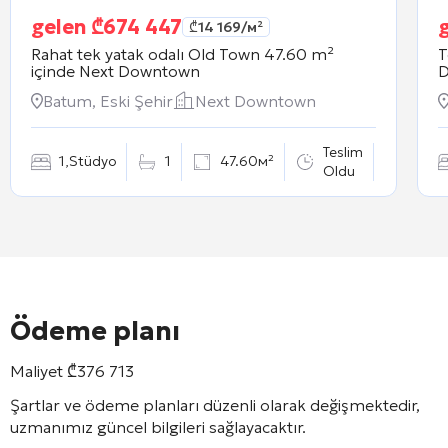
gelen
₾
674 447
₾
14 169
/м²
Rahat tek yatak odalı Old Town 47.60 m²
T
içinde
Next Downtown
Batum, Eski Şehir
Next Downtown
Teslim
1
,
Stüdyo
1
47.60м²
Oldu
Ödeme planı
Maliyet
₾
376 713
Şartlar ve ödeme planları düzenli olarak değişmektedir,
uzmanımız güncel bilgileri sağlayacaktır.