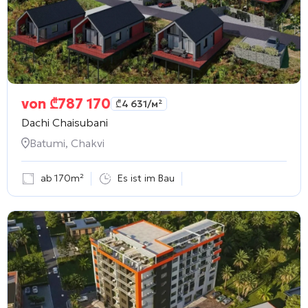
von
₾
787 170
₾
4 631
/м²
Dachi Chaisubani
Batumi, Chakvi
ab 170m²
Es ist im Bau