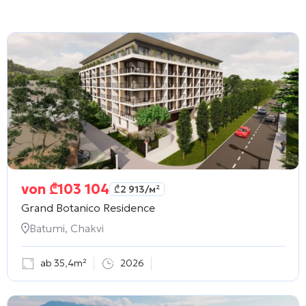
von
₾
103 104
₾
2 913
/м²
Grand Botanico Residence
Batumi, Chakvi
ab 35,4m²
2026