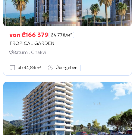
von
₾
166 379
₾
4 778
/м²
TROPICAL GARDEN
Batumi, Chakvi
ab 34,83m²
Übergeben