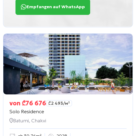
Empfangen auf WhatsApp
von
₾
76 676
₾
2 493
/м²
Solo Residence
Batumi, Chakvi