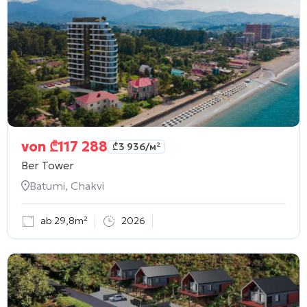
von
₾
117 288
₾
3 936
/м²
Ber Tower
Batumi, Chakvi
ab 29,8m²
2026