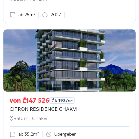
ab 25m²
2027
von
₾
147 526
₾
4 193
/м²
CITRON RESIDENCE CHAKVI
Batumi, Chakvi
ab 35,2m²
Übergeben