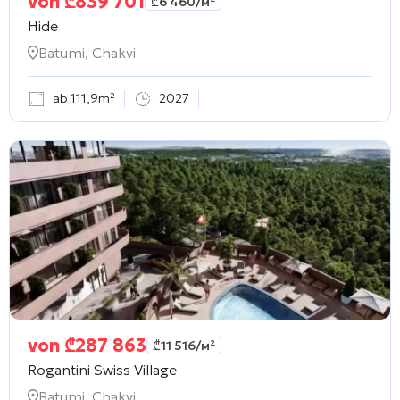
von
₾
839 701
₾
6 460
/м²
Hide
Batumi, Chakvi
ab 111,9m²
2027
von
₾
287 863
₾
11 516
/м²
Rogantini Swiss Village
Batumi, Chakvi