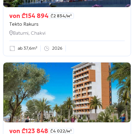
von
₾
154 894
₾
2 834
/м²
Tekto Rakurs
Batumi, Chakvi
ab 37,6m²
2026
von
₾
123 848
₾
4 022
/м²