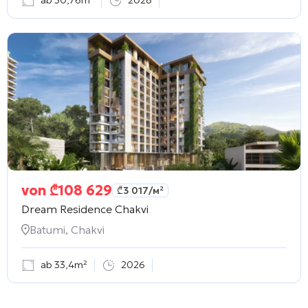
ab 30,76m²
2028
von
₾
108 629
₾
3 017
/м²
Dream Residence Chakvi
Batumi, Chakvi
ab 33,4m²
2026