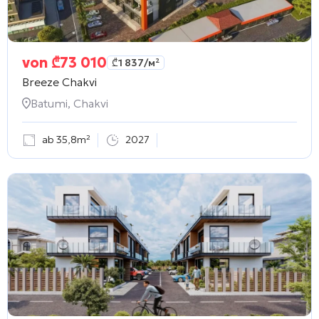
von
₾
73 010
₾
1 837
/м²
Breeze Chakvi
Batumi, Chakvi
ab 35,8m²
2027