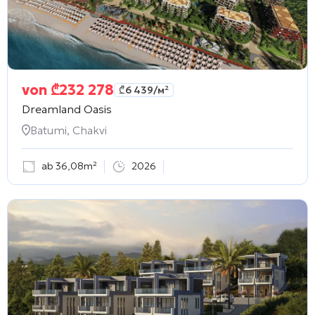
von
₾
232 278
₾
6 439
/м²
Dreamland Oasis
Batumi, Chakvi
ab 36,08m²
2026