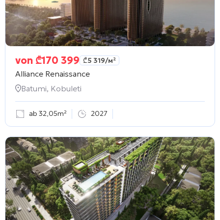
von
₾
170 399
₾
5 319
/м²
Alliance Renaissance
Batumi, Kobuleti
ab 32,05m²
2027