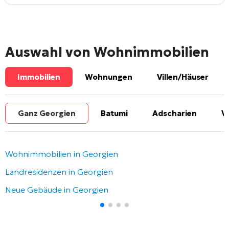
Auswahl von Wohnimmobilien
Immobilien
Wohnungen
Villen/Häuser
Ganz Georgien
Batumi
Adscharien
V
Wohnimmobilien in Georgien
Landresidenzen in Georgien
Neue Gebäude in Georgien