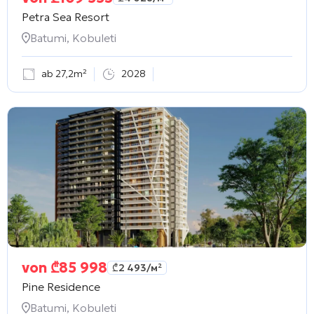
Petra Sea Resort
Batumi, Kobuleti
ab 27,2m²
2028
von
₾
85 998
₾
2 493
/м²
Pine Residence
Batumi, Kobuleti