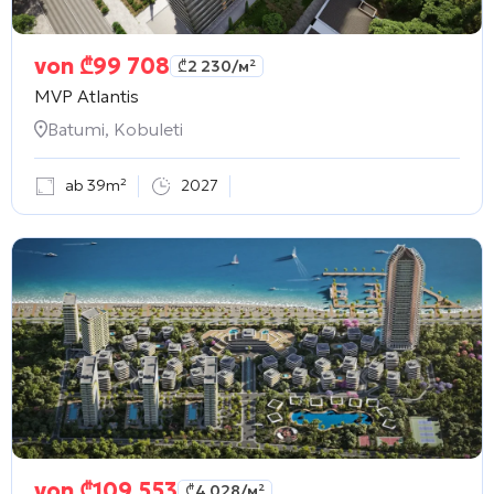
von
₾
99 708
₾
2 230
/м²
MVP Atlantis
Batumi, Kobuleti
ab 39m²
2027
von
₾
109 553
₾
4 028
/м²