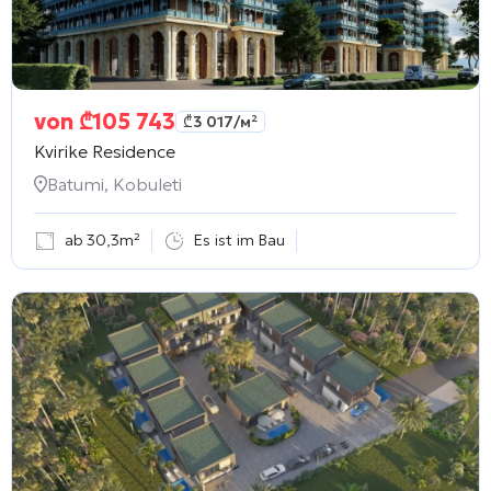
von
₾
105 743
₾
3 017
/м²
Kvirike Residence
Batumi, Kobuleti
ab 30,3m²
Es ist im Bau