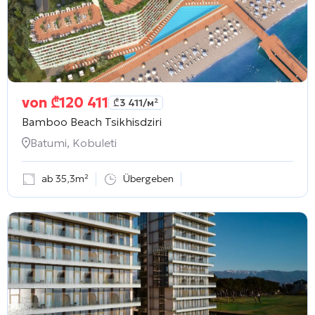
von
₾
120 411
₾
3 411
/м²
Bamboo Beach Tsikhisdziri
Batumi, Kobuleti
ab 35,3m²
Übergeben