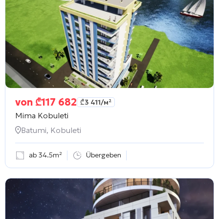
von
₾
117 682
₾
3 411
/м²
Mima Kobuleti
Batumi, Kobuleti
ab 34.5m²
Übergeben