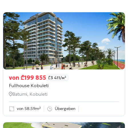
von
₾
199 855
₾
3 411
/м²
Fullhouse Kobuleti
Batumi, Kobuleti
von 58.59m²
Übergeben