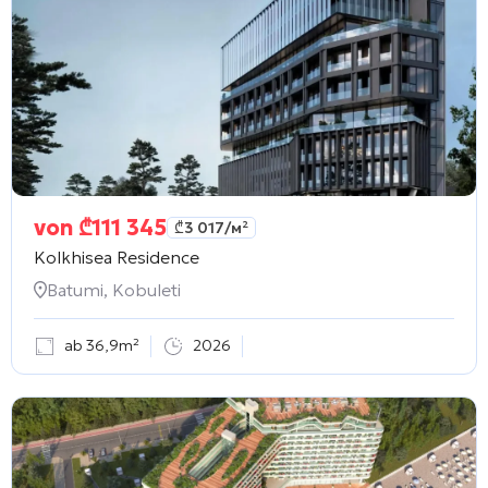
von
₾
111 345
₾
3 017
/м²
Kolkhisea Residence
Batumi, Kobuleti
ab 36,9m²
2026