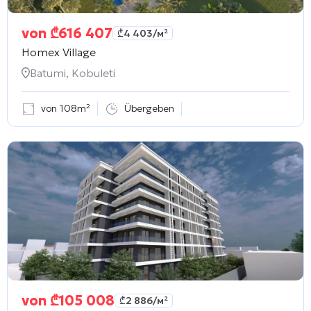
von
₾
616 407
₾
4 403
/м²
Homex Village
Batumi, Kobuleti
von 108m²
Übergeben
von
₾
105 008
₾
2 886
/м²