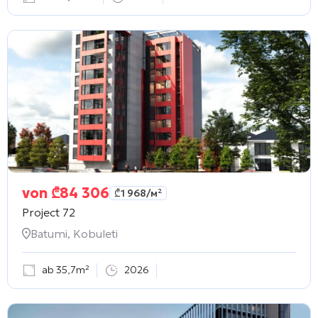
von
₾
84 306
₾
1 968
/м²
Project 72
Batumi, Kobuleti
ab 35,7m²
2026