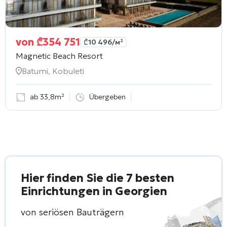
von
₾
354 751
₾
10 496
/м²
Magnetic Beach Resort
Batumi, Kobuleti
ab 33,8m²
Übergeben
Hier finden Sie die 7 besten
Einrichtungen in Georgien
von seriösen Bauträgern