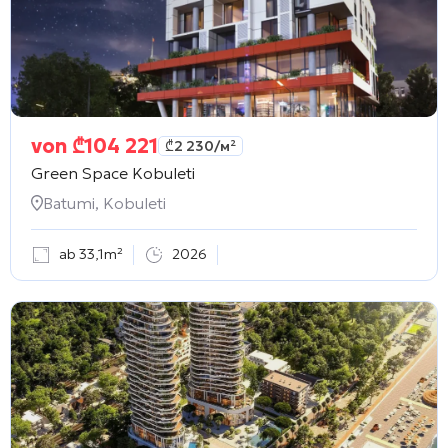
von
₾
104 221
₾
2 230
/м²
Green Space Kobuleti
Batumi, Kobuleti
ab 33,1m²
2026