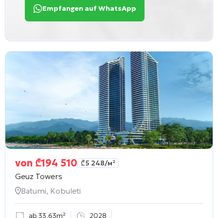
Empfangen auf WhatsApp
von
₾
194 510
₾
5 248
/м²
Geuz Towers
Batumi, Kobuleti
ab 33,63m²
2028