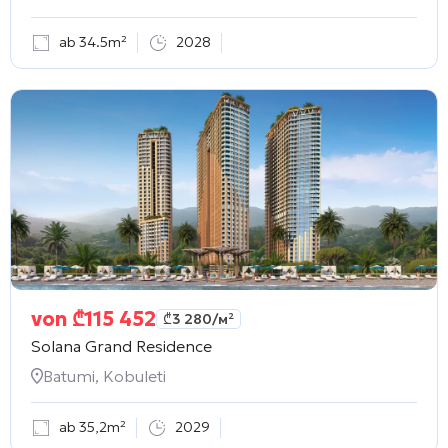
ab 34.5m²
2028
von
₾
115 452
₾
3 280
/м²
Solana Grand Residence
Batumi, Kobuleti
ab 35,2m²
2029