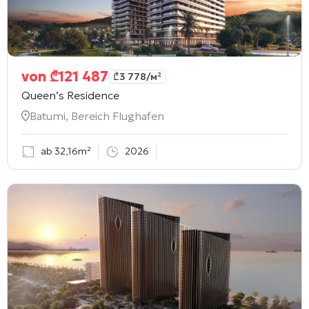
von
₾
121 487
₾
3 778
/м²
Queen’s Residence
Batumi, Bereich Flughafen
ab 32,16m²
2026