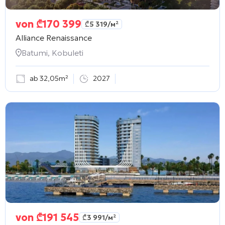
von
₾
170 399
₾
5 319
/м²
Alliance Renaissance
Batumi, Kobuleti
ab 32,05m²
2027
von
₾
191 545
₾
3 991
/м²