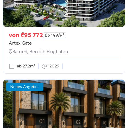
von
₾
95 772
₾
3 149
/м²
Artex Gate
Batumi, Bereich Flughafen
ab 27,2m²
2029
Neues Angebot