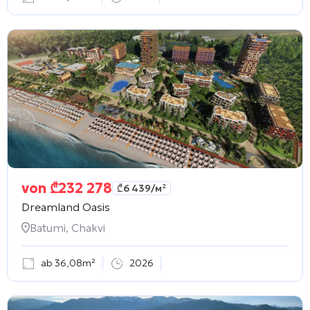
von
₾
232 278
₾
6 439
/м²
Dreamland Oasis
Batumi, Chakvi
ab 36,08m²
2026