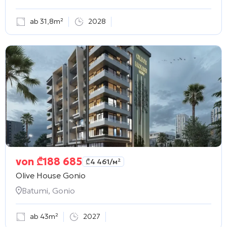
ab 31,8m²
2028
von
₾
188 685
₾
4 461
/м²
Olive House Gonio
Batumi, Gonio
ab 43m²
2027