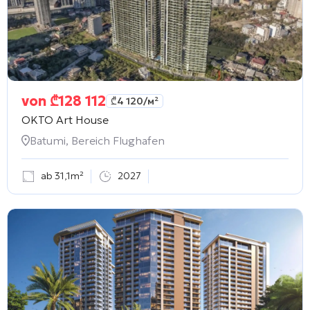
von
₾
128 112
₾
4 120
/м²
OKTO Art House
Batumi, Bereich Flughafen
ab 31,1m²
2027