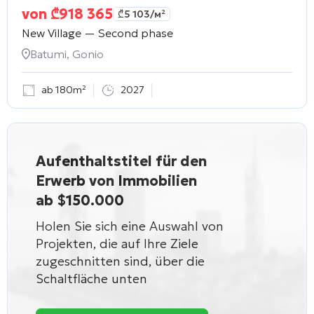
von
₾
918 365
₾
5 103
/м²
New Village — Second phase
Batumi, Gonio
ab 180m²
2027
Aufenthaltstitel für den
Erwerb von Immobilien
ab $150.000
Holen Sie sich eine Auswahl von
Projekten, die auf Ihre Ziele
zugeschnitten sind, über die
Schaltfläche unten