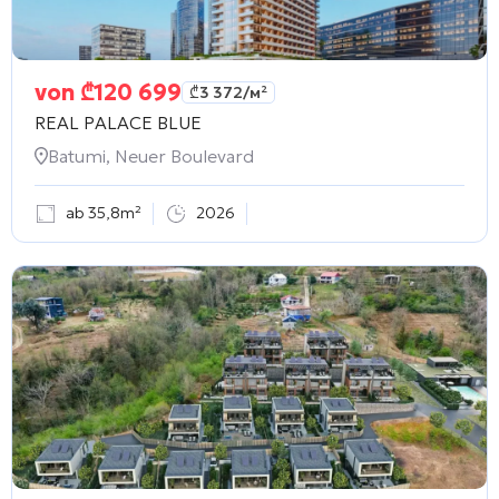
von
₾
120 699
₾
3 372
/м²
REAL PALACE BLUE
Batumi, Neuer Boulevard
ab 35,8m²
2026