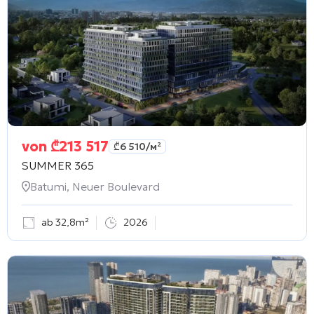
von
₾
213 517
₾
6 510
/м²
SUMMER 365
Batumi, Neuer Boulevard
ab 32,8m²
2026