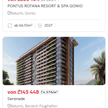
PONTUS ROTANA RESORT & SPA GONIO
Batumi, Gonio
ab 66,10m²
2027
von
₾
145 448
₾
4 576
/м²
Serenade
Batumi, Bereich Flughafen