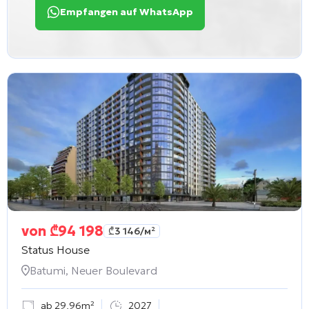
Empfangen auf WhatsApp
von
₾
94 198
₾
3 146
/м²
Status House
Batumi, Neuer Boulevard
ab 29,96m²
2027