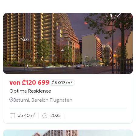
von
₾
120 699
₾
3 017
/м²
Optima Residence
Batumi, Bereich Flughafen
ab 40m²
2025