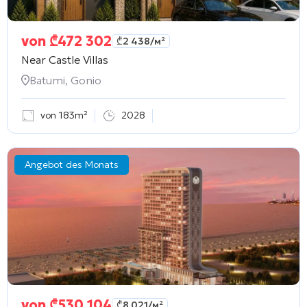
von
₾
472 302
₾
2 438
/м²
Near Castle Villas
Batumi, Gonio
von 183m²
2028
Angebot des Monats
von
₾
530 104
₾
8 021
/м²