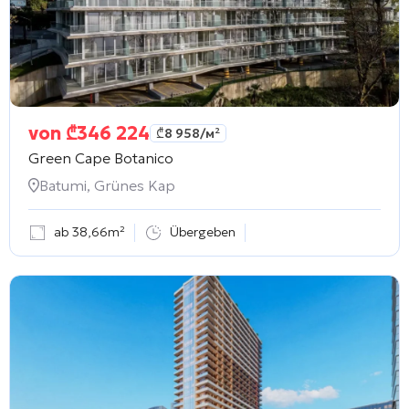
von
₾
346 224
₾
8 958
/м²
Green Cape Botanico
Batumi, Grünes Kap
ab 38,66m²
Übergeben