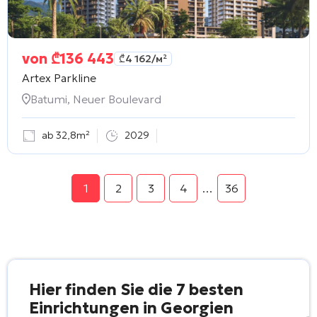
von
₾
136 443
₾
4 162
/м²
Artex Parkline
Batumi, Neuer Boulevard
ab 32,8m²
2029
1
2
3
4
…
36
Hier finden Sie die 7 besten
Einrichtungen in Georgien