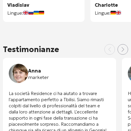
Vladislav
Charlotte
Lingue:
Lingue:
Testimonianze
Anna
marketer
La società Residence ci ha aiutato a trovare
H
l'appartamento perfetto a Tbilisi. Siamo rimasti
u
colpiti dal livello di professionalità del team e
s
dalla loro attenzione ai dettagli. L'eccellente
f
supporto in ogni fase della transazione ci ha
S
piacevolmente sorpreso. Raccomandiamo a
p
chiunque sia alla ricerca di un alloggio in Georgia!
s