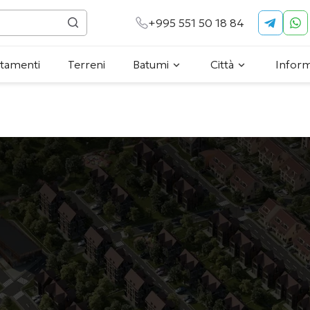
+995 551 50 18 84
tamenti
Terreni
Batumi
Città
Inform