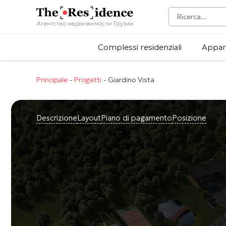
Complessi residenziali
Appar
Principale
-
Progetti
-
Giardino Vista
Descrizione
Layout
Piano di pagamento
Posizione