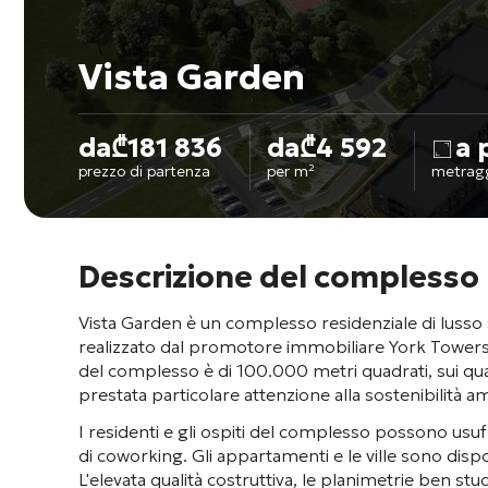
Vista Garden
da
₾
181 836
da
₾
4 592
a 
prezzo di partenza
per m²
metrag
Descrizione del complesso
Vista Garden è un complesso residenziale di lusso s
realizzato dal promotore immobiliare York Tower
del complesso è di 100.000 metri quadrati, sui qual
prestata particolare attenzione alla sostenibilità amb
I residenti e gli ospiti del complesso possono usufr
di coworking
. Gli appartamenti e le ville sono disp
L'elevata qualità costruttiva, le planimetrie ben s