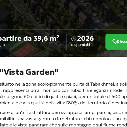
partire da 39,6 m²
2026
Rice
gio
disponibilità
 "Vista Garden"
ituato nella zona ecologicamente pulita di Tabakhmel, a soli 2
s, rappresenta un armonioso connubio tra eleganza moderna
i sorgono 60 edifici di quattro piani, per un totale di 500 ap
ientale e alla qualità della vita: l'80% del territorio è destina
uire di un'infrastruttura ben sviluppata: ampi parchi, piscine,
onibili in una vasta gamma di metrature: dai monolocali accogli
tudiate e le viste panoramiche sulle montagne e sul fiume ren