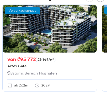
Vorverkaufsphase
von
₾
95 772
₾
3 149
/м²
Artex Gate
Batumi, Bereich Flughafen
ab 27,2m²
2029