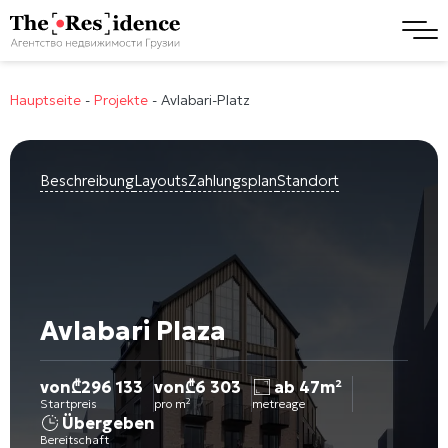
Hauptseite
-
Projekte
-
Avlabari-Platz
Beschreibung
Layouts
Zahlungsplan
Standort
Avlabari Plaza
von
₾
296 133
von
₾
6 303
ab 47m²
Startpreis
pro m²
metreage
Übergeben
Bereitschaft