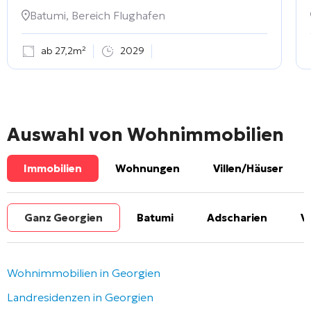
Batumi, Bereich Flughafen
ab 27,2m²
2029
Auswahl von Wohnimmobilien
Immobilien
Wohnungen
Villen/Häuser
Ganz Georgien
Batumi
Adscharien
V
Wohnimmobilien in Georgien
Landresidenzen in Georgien