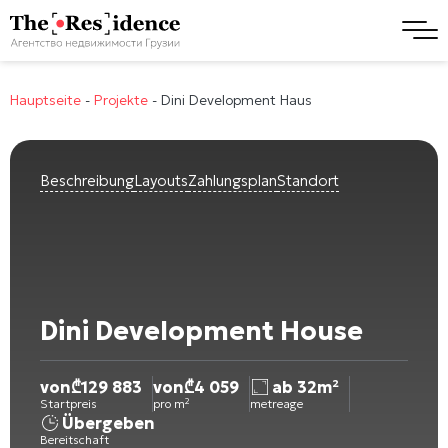
Hauptseite
-
Projekte
-
Dini Development Haus
Beschreibung
Layouts
Zahlungsplan
Standort
Dini Development House
von
₾
129 883
von
₾
4 059
ab 32m²
Startpreis
pro m²
metreage
Übergeben
Bereitschaft