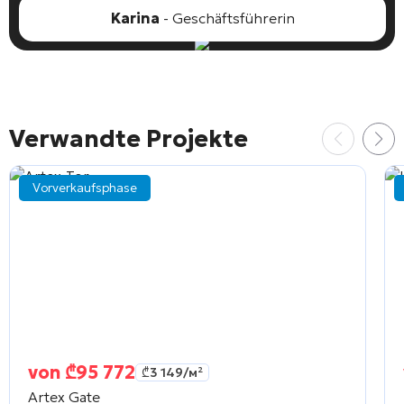
Karina
- Geschäftsführerin
Verwandte Projekte
Vorverkaufsphase
von
₾
95 772
₾
3 149
/м²
Artex Gate