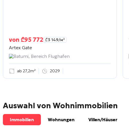
von
₾
95 772
₾
3 149
/м²
Artex Gate
Batumi, Bereich Flughafen
ab 27,2m²
2029
Auswahl von Wohnimmobilien
Immobilien
Wohnungen
Villen/Häuser