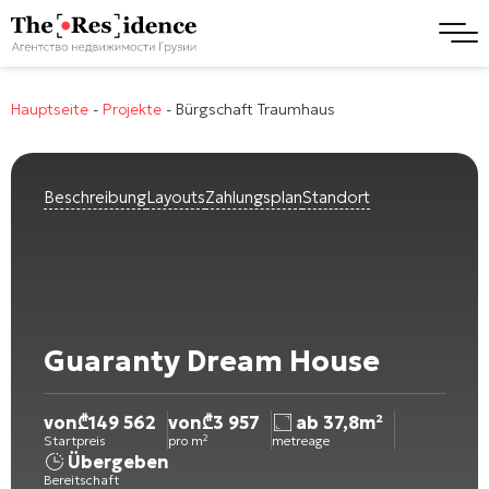
Hauptseite
-
Projekte
-
Bürgschaft Traumhaus
Beschreibung
Layouts
Zahlungsplan
Standort
Guaranty Dream House
von
₾
149 562
von
₾
3 957
ab 37,8m²
Startpreis
pro m²
metreage
Übergeben
Bereitschaft