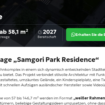
e
ab 58,1 m²
2027
Erhalten Sie di
treage
Bereitschaft
age „Samgori Park Residence“
nkomplex in einem sich dynamisch entwickelnden Stadtteil 
 bietet
. Das Projekt verbindet stilvolle Architektur mit Fun
estaltetes, umzäuntes Gelände, ein Kinderspielplatz, eine 
mit schnellen Aufzügen ausländischer Hersteller sowie Vid
he von 57 bis 146,7 m² werden im Format
„weißer Rahmen“
ntümern, beliebige Gestaltungsideen umzusetzen, ohne dass