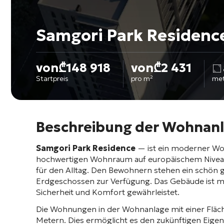
Samgori Park Residenc
von
₾
148 918
von
₾
2 431
Startpreis
pro m²
me
Beschreibung der Wohnanl
Samgori Park Residence
— ist ein moderner Woh
hochwertigen Wohnraum auf europäischem Niveau
für den Alltag. Den Bewohnern stehen ein schön g
Erdgeschossen zur Verfügung
. Das Gebäude ist 
Sicherheit und Komfort gewährleistet
.
Die Wohnungen in der Wohnanlage mit einer Fläc
Metern
. Dies ermöglicht es den zukünftigen Eige