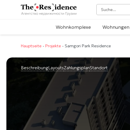
Wohnkomplexe
Wohnungen
Hauptseite
-
Projekte
-
Samgori Park Residence
Beschreibung
Layouts
Zahlungsplan
Standort