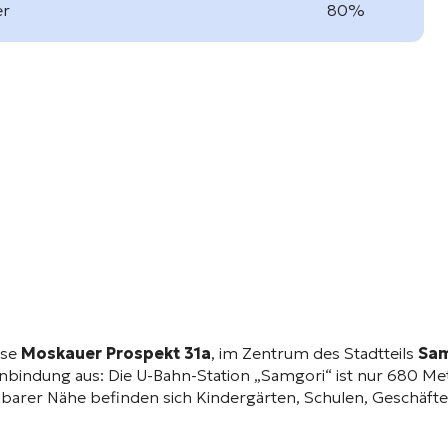
er
80%
sse
Moskauer Prospekt 31a
, im Zentrum des Stadtteils
Sam
bindung aus: Die U-Bahn-Station „Samgori“ ist nur 680 Meter
elbarer Nähe befinden sich Kindergärten, Schulen, Geschäft