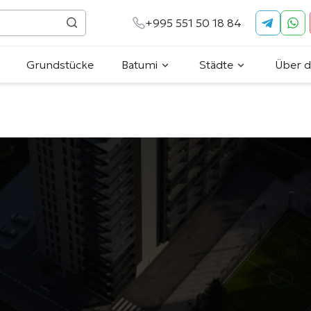
+995 551 50 18 84
Grundstücke
Batumi
Städte
Über 