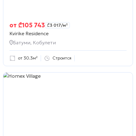
от
₾
105 743
₾
3 017
/м²
Kvirike Residence
Батуми, Кобулети
от 30.3м²
Строится