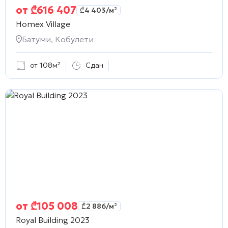
от
₾
616 407
₾
4 403
/м²
Homex Village
Батуми, Кобулети
от 108м²
Сдан
от
₾
105 008
₾
2 886
/м²
Royal Building 2023