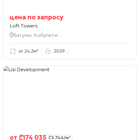
цена по запросу
Loft Towers
Батуми, Кобулети
от 24.2м²
2029
от
₾
174 035
₾
5 744
/м²