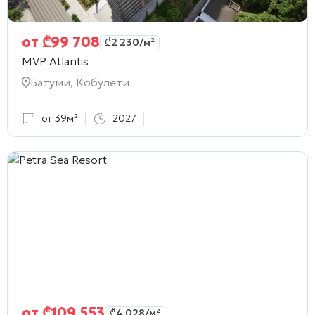
от
₾
99 708
₾
2 230
/м²
MVP Atlantis
Батуми, Кобулети
от 39м²
2027
от
₾
109 553
₾
4 028
/м²