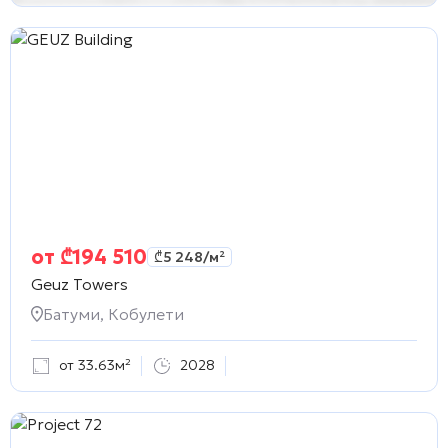
от
₾
194 510
₾
5 248
/м²
Geuz Towers
Батуми, Кобулети
от 33.63м²
2028