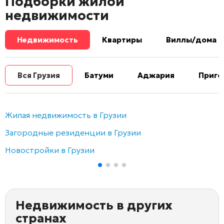
Подборки жилой
недвижимости
Недвижимость
Квартиры
Виллы/дома
Вся Грузия
Батуми
Аджария
Приго
Жилая недвижимость в Грузии
Загородные резиденции в Грузии
Новостройки в Грузии
Недвижимость в других
странах