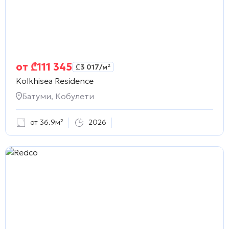
от
₾
111 345
₾
3 017
/м²
Kolkhisea Residence
Батуми, Кобулети
от 36.9м²
2026