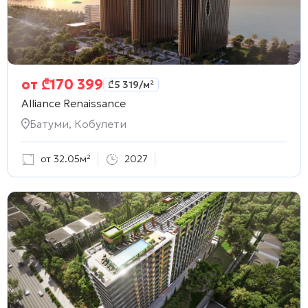
от
₾
170 399
₾
5 319
/м²
Alliance Renaissance
Батуми, Кобулети
от 32.05м²
2027