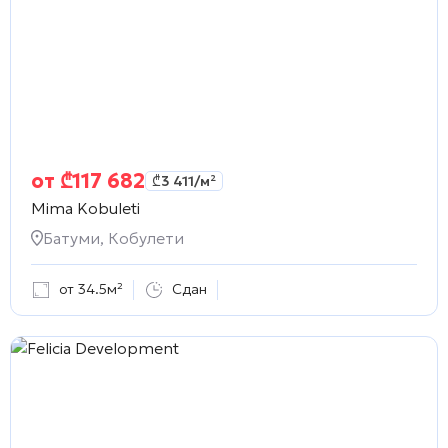
от
₾
117 682
₾
3 411
/м²
Mima Kobuleti
Батуми, Кобулети
от 34.5м²
Сдан