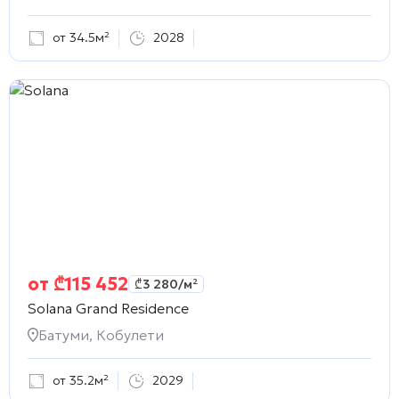
от 34.5м²
2028
от
₾
115 452
₾
3 280
/м²
Solana Grand Residence
Батуми, Кобулети
от 35.2м²
2029