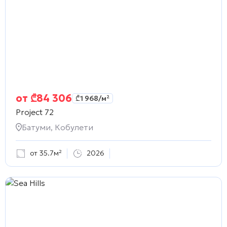
от
₾
84 306
₾
1 968
/м²
Project 72
Батуми, Кобулети
от 35.7м²
2026