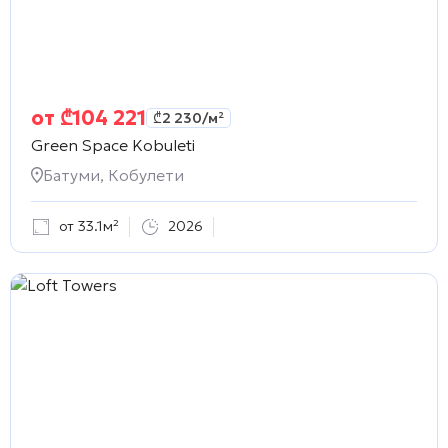
от
₾
104 221
₾
2 230
/м²
Green Space Kobuleti
Батуми, Кобулети
от 33.1м²
2026