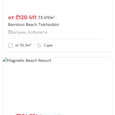
от
₾
120 411
₾
3 411
/м²
Bamboo Beach Tsikhisdziri
Батуми, Кобулети
от 35.3м²
Сдан