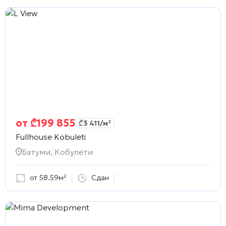
от
₾
199 855
₾
3 411
/м²
Fullhouse Kobuleti
Батуми, Кобулети
от 58.59м²
Сдан