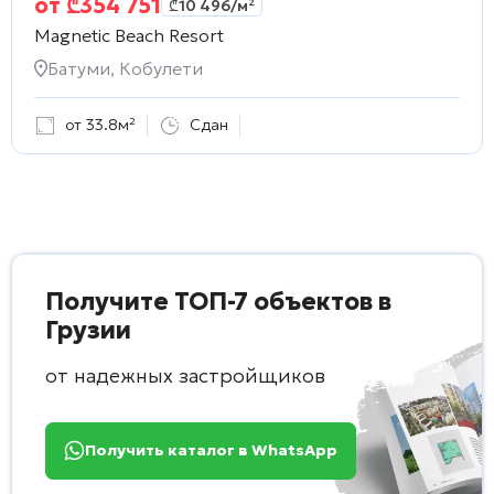
от
₾
354 751
₾
10 496
/м²
Magnetic Beach Resort
Батуми, Кобулети
от 33.8м²
Сдан
Получите ТОП-7 объектов в
Грузии
от надежных застройщиков
Получить каталог в WhatsApp