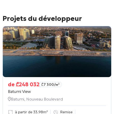
Projets du développeur
de
₾
248 032
₾
7 300
/м²
Batumi View
Batumi, Nouveau Boulevard
à partir de 33.98m²
Remise