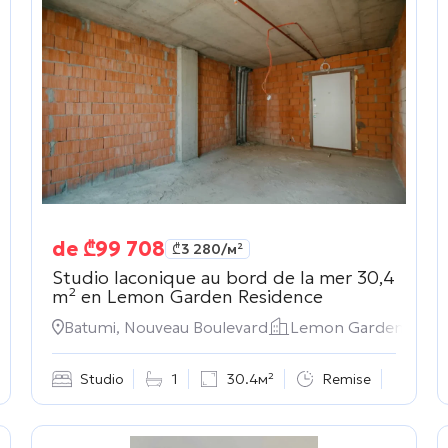
de
₾
99 708
₾
3 280
/м²
Studio laconique au bord de la mer 30,4
m² en
Lemon Garden Residence
ость
Batumi, Nouveau Boulevard
Lemon Garden Resi
Studio
1
30.4м²
Remise