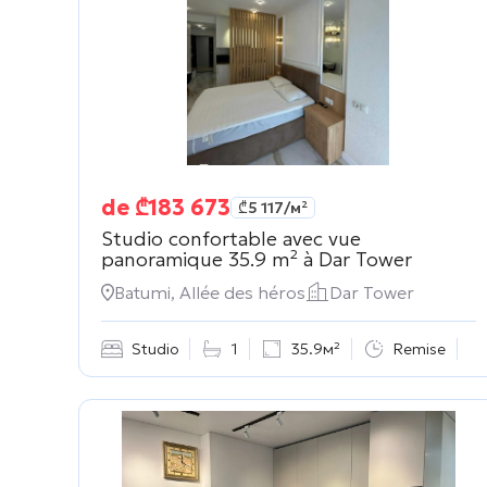
de
₾
183 673
₾
5 117
/м²
Studio confortable avec vue
panoramique 35.9 m² à
Dar Tower
Batumi, Allée des héros
Dar Tower
Studio
1
35.9м²
Remise