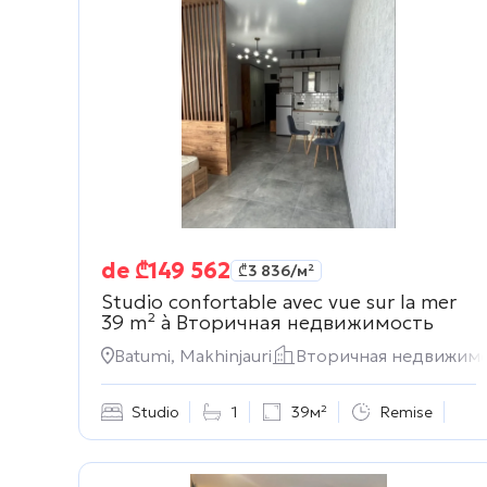
de
₾
149 562
₾
3 836
/м²
Studio confortable avec vue sur la mer
39 m² à
Вторичная недвижимость
Batumi, Makhinjauri
Вторичная недвижим
Studio
1
39м²
Remise