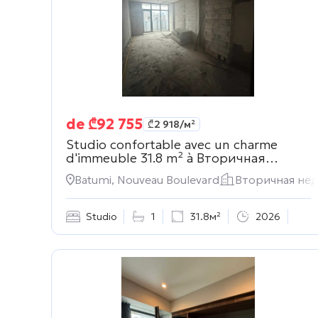
de
₾
92 755
₾
2 918
/м²
Studio confortable avec un charme
d'immeuble 31.8 m² à
Вторичная
недвижимость
Batumi, Nouveau Boulevard
Вторичная не
Studio
1
31.8м²
2026