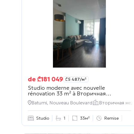
de
₾
181 049
₾
5 487
/м²
Studio moderne avec nouvelle
rénovation 33 m² à
Вторичная
недвижимость
Batumi, Nouveau Boulevard
Вторичная не
Studio
1
33м²
Remise