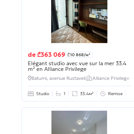
de
₾
363 069
₾
10 868
/м²
Elégant studio avec vue sur la mer 33.4
m² en
Alliance Privilege
Batumi, avenue Rustaveli
Alliance Privilege
Studio
1
33.4м²
Remise