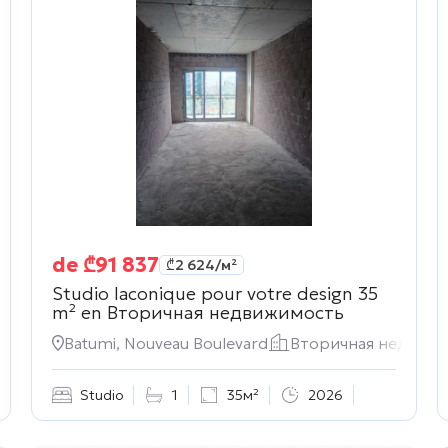
de
₾
91 837
₾
2 624
/м²
Studio laconique pour votre design 35
m² en
Вторичная недвижимость
движимость
Batumi, Nouveau Boulevard
Вторичная недвиж
Studio
1
35м²
2026