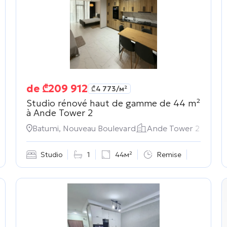
de
₾
209 912
₾
4 773
/м²
Studio rénové haut de gamme de 44 m²
à
Ande Tower 2
движимость
Batumi, Nouveau Boulevard
Ande Tower 2
Studio
1
44м²
Remise