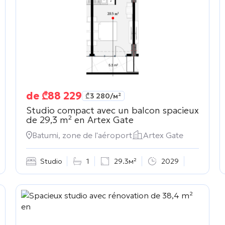
de
₾
88 229
₾
3 280
/м²
Studio compact avec un balcon spacieux
de 29,3 m² en
Artex Gate
Batumi, zone de l'aéroport
Artex Gate
Studio
1
29.3м²
2029