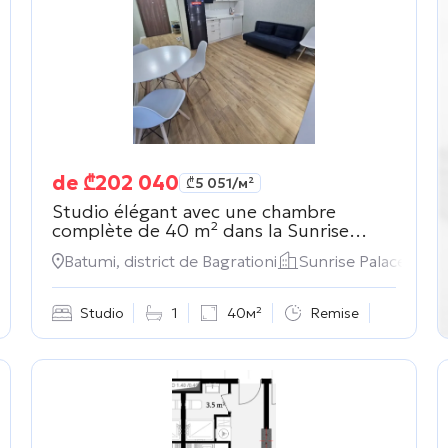
de
₾
202 040
₾
5 051
/м²
Studio élégant avec une chambre
complète de 40 m² dans la
Sunrise
Palace
Batumi, district de Bagrationi
Sunrise Palace
Studio
1
40м²
Remise