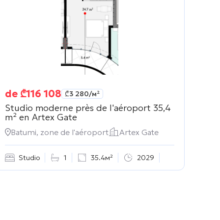
de
₾
116 108
₾
3 280
/м²
Studio moderne près de l'aéroport 35,4
m² en
Artex Gate
Batumi, zone de l'aéroport
Artex Gate
Studio
1
35.4м²
2029