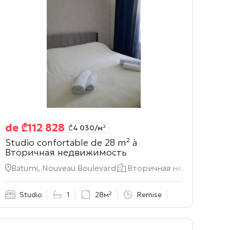
de
₾
112 828
₾
4 030
/м²
Studio confortable de 28 m² à
Вторичная недвижимость
dence
Batumi, Nouveau Boulevard
Вторичная недвижимост
Studio
1
28м²
Remise