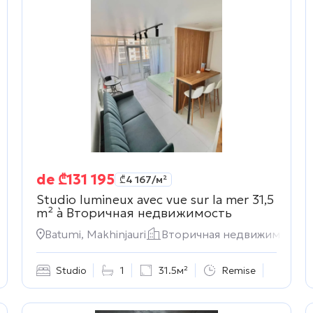
de
₾
131 195
₾
4 167
/м²
Studio lumineux avec vue sur la mer 31,5
m² à
Вторичная недвижимость
движимость
Batumi, Makhinjauri
Вторичная недвижимость
Studio
1
31.5м²
Remise