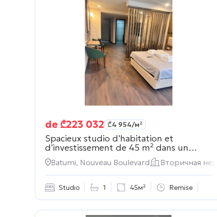
de
₾
223 032
₾
4 954
/м²
Spacieux studio d'habitation et
d'investissement de 45 m² dans un
quartier résidentiel.
Вторичная
Batumi, Nouveau Boulevard
Вторичная не
недвижимость
Studio
1
45м²
Remise