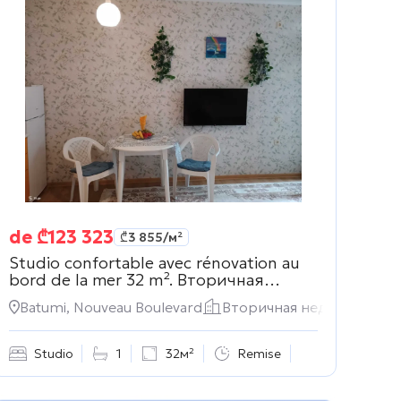
de
₾
123 323
₾
3 855
/м²
Studio confortable avec rénovation au
bord de la mer 32 m².
Вторичная
недвижимость
имость
Batumi, Nouveau Boulevard
Вторичная недвижимост
Studio
1
32м²
Remise