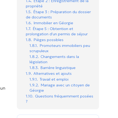
1.4.
Étape 2 : Enregistrement de la
propriété
1.5.
Étape 3 : Préparation du dossier
de documents
1.6.
Immobilier en Géorgie
1.7.
Étape 5 : Obtention et
prolongation d'un permis de séjour
1.8.
Pièges possibles
1.8.1.
Promoteurs immobiliers peu
scrupuleux
1.8.2.
Changements dans la
législation
1.8.3.
Barrière linguistique
1.9.
Alternatives et ajouts
1.9.1.
Travail et emploi
1.9.2.
Mariage avec un citoyen de
'un
Géorgie
1.10.
Questions fréquemment posées
?