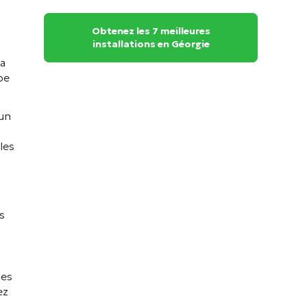
Obtenez les 7 meilleures
installations en Géorgie
la
pe
 un
les
s
les
ez