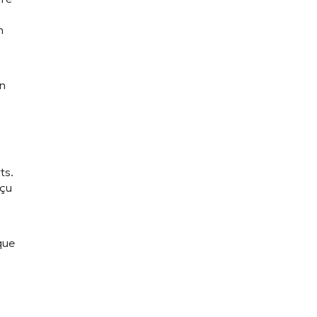
n
en
ts.
eçu
que