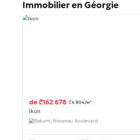
Immobilier en Géorgie
de
₾
162 678
₾
4 804
/м²
Ikon
Batumi, Nouveau Boulevard