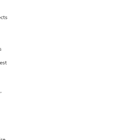
ects
s
 est
,
fre