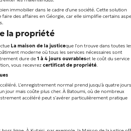
bien immobilier dans le cadre d'une société. Cette solution
aire des affaires en Géorgie, car elle simplifie certains asp
s.
e la propriété
ectue
La maison de la justice
que l'on trouve dans toutes le
'un bâtiment moderne où tous les services nécessaires sont
istrement dure de
1 à 4 jours ouvrables
et le coût du service
ption, vous recevrez
certificat de propriété
.
ques
accéléré. L'enregistrement normal prend jusqu'à quatre jours
'un jour mais coûte plus cher. À Batoumi, où de nombreux
istrement accéléré peut s'avérer particulièrement pratique
hors ligne. À Kutaisi, par exemple, la Maison de la justice of