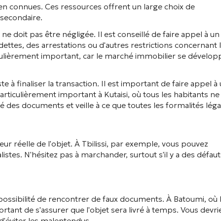
ien connues. Ces ressources offrent un large choix de
 secondaire.
ne doit pas être négligée. Il est conseillé de faire appel à un
es dettes, des arrestations ou d'autres restrictions concernant 
iculièrement important, car le marché immobilier se dévelop
te à finaliser la transaction. Il est important de faire appel à
 particulièrement important à Kutaisi, où tous les habitants ne
cité des documents et veille à ce que toutes les formalités léga
eur réelle de l'objet. À Tbilissi, par exemple, vous pouvez
istes. N'hésitez pas à marchander, surtout s'il y a des défaut
a possibilité de rencontrer de faux documents. À Batoumi, où 
rtant de s'assurer que l'objet sera livré à temps. Vous devri
 d'éviter les malentendus.