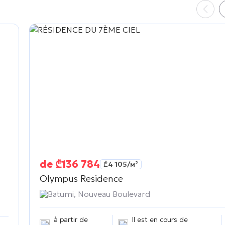
de
₾
136 784
₾
4 105
/м²
Olympus Residence
Batumi, Nouveau Boulevard
à partir de
Il est en cours de