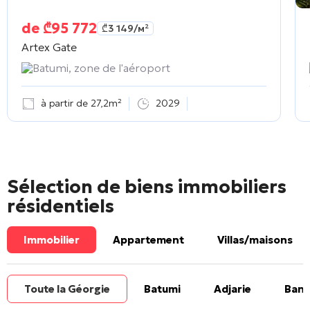
de
₾
95 772
₾
3 149
/м²
Artex Gate
Batumi, zone de l'aéroport
à partir de 27,2m²
2029
Sélection de biens immobiliers
résidentiels
Immobilier
Appartement
Villas/maisons
Toute la Géorgie
Batumi
Adjarie
Banl