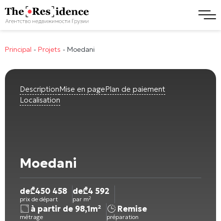
Principal
-
Projets
-
Moedani
Description
Mise en page
Plan de paiement
Localisation
Moedani
de
₾
450 458
de
₾
4 592
prix de départ
par m²
à partir de 98,1m²
Remise
métrage
préparation