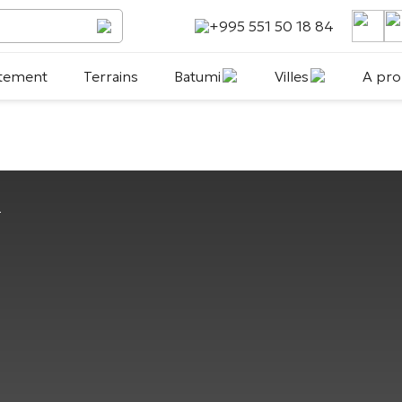
+995 551 50 18 84
tement
Terrains
Batumi
Villes
A pro
n