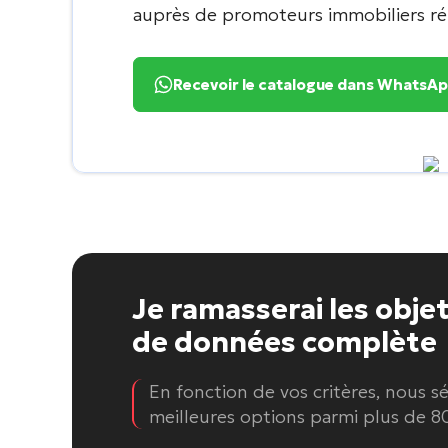
auprès de promoteurs immobiliers r
Recevoir le catalogue dans WhatsA
Je ramasserai les obje
de données complète
En fonction de vos critères, nous s
meilleures options parmi plus de 80