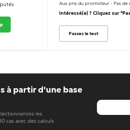
Aux prix du promoteur - Pas de 
éputés
Intéressé(e) ? Cliquez sur "Pas
pp
Passez le test
ts
à partir d'une base
électionnerons les
0 cas avec des calculs