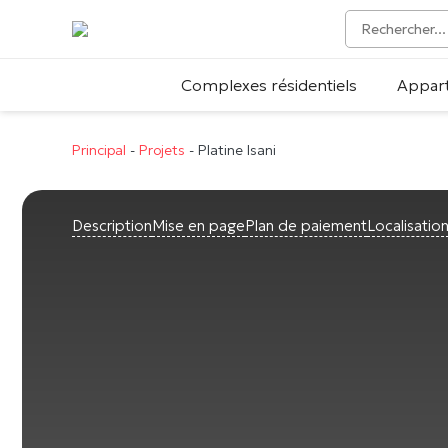
Complexes résidentiels
Appar
Principal
-
Projets
-
Platine Isani
Description
Mise en page
Plan de paiement
Localisatio