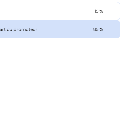
15%
part du promoteur
85%