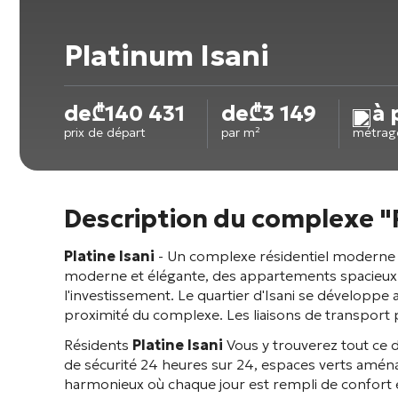
Platinum Isani
de
₾
140 431
de
₾
3 149
à 
prix de départ
par m²
métrag
Description du complexe "P
Platine Isani
- Un complexe résidentiel moderne à 
moderne et élégante, des appartements spacieux a
l'investissement. Le quartier d'Isani se développe 
proximité du complexe. Les liaisons de transport p
Résidents
Platine Isani
Vous y trouverez tout ce d
de sécurité 24 heures sur 24, espaces verts aménag
harmonieux où chaque jour est rempli de confort et