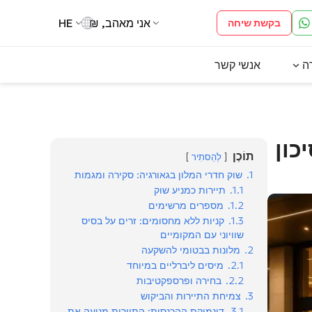
אני מאהב, ₪
HE
בקשת שיחה
ה
אנשי קשר
כון
תוֹכֶן
לְהַסתִיר
1.
שוק חדרי המלון בגאורגיה: סקירה ומגמות
1.1.
תיירות כמניע שוק
1.2.
מספרים מרשימים
1.3.
קניות ללא מחסומים: זרים על בסיס
שוויוני עם המקומיים
2.
מלונות בבטומי להשקעה
2.1.
מיסים ליברליים במיוחד
2.2.
בחירה ופרספקטיבות
3.
צמיחת התיירות והביקוש
3.1.
דינמיקת ההכנסות: התיירות מניעה את