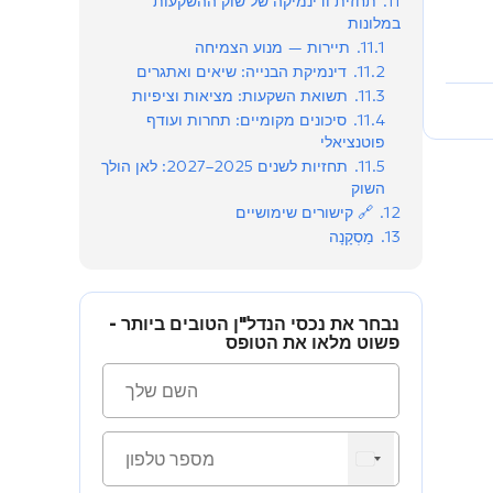
11.
תחזית ודינמיקה של שוק ההשקעות
Wyndham Grand Resindences Aqua
במלונות
11.1.
תיירות — מנוע הצמיחה
באטומי, גוניו
11.2.
דינמיקת הבנייה: שיאים ואתגרים
11.3.
תשואת השקעות: מציאות וציפיות
החל מ-31.2 מ"ר
2025
11.4.
סיכונים מקומיים: תחרות ועודף
פוטנציאלי
11.5.
תחזיות לשנים 2025–2027: לאן הולך
השוק
12.
🔗 קישורים שימושיים
13.
מַסְקָנָה
נבחר את נכסי הנדל"ן הטובים ביותר -
פשוט מלאו את הטופס