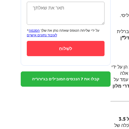
יסי.
*על ידי שליחת הטופס שאתה נותן את שלך
הסכמה
ברלית
לעיבוד נתונים אישיים
דל"ן
ן על ידי
אלה
קבלו את 7 הנכסים המובילים בג'ורג'יה
פר עמד על
רי מלון
בשנת 2023 הכנסות התיירות עלו על 3.5
 משרד הכלכלה של