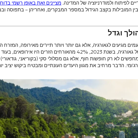
יים לפיתוח ולמודרניזציה של המדינה.
מציינים זאת באופן רשמי בדוח
יו בין המובילות בקצב הגידול במספר המבקרים, ואחריהן – בתפוסה וב
ולך וגדל
מים מגיעים לגאורגיה, אלא גם יותר ויותר תיירים מאירופה, המזרח הת
ואפילו מאסיה. על פי נתוני המנהל הלאומי לתיירות של גאורגיה, בשנת 2023, 42% מהאורחים הזרים היו אי
 מחפשים לא רק חופשות חוף, אלא גם מסלולי סקי (בקוריאני, גודאורי),
ג'ומי. הדבר מרחיב את מגוון היעדים העונתיים ומבטיח ביקוש יציב יות