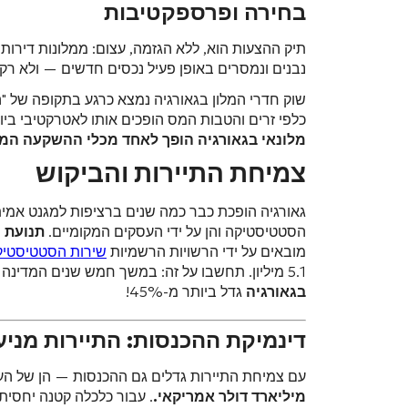
בחירה ופרספקטיבות
תיק ההצעות הוא, ללא הגזמה, עצום: ממלונות דירות 
נבנים ונמסרים באופן פעיל נכסים חדשים — ולא רק זכי
שוק חדרי המלון בגאורגיה נמצא כרגע בתקופה של "
כלפי זרים והטבות המס הופכים אותו לאטרקטיבי בי
מלונאי בגאורגיה הופך לאחד מכלי ההשקעה המב
צמיחת התיירות והביקוש
גאורגיה הופכת כבר כמה שנים ברציפות למגנט אמיתי
הסטטיסטיקה והן על ידי העסקים המקומיים.
תנועת התיירים
מובאים על ידי הרשויות הרשמיות
שירות הסטטיסטיקה של 
5.1 מיליון. תחשבו על זה: במשך חמש שנים המדינה הוסיפה יותר משני מיליון מבקרים חדשים מדי שנה, כלומר
בגאורגיה
גדל ביותר מ-45%!
דינמיקת ההכנסות: התיירות מני
עם צמיחת התיירות גדלים גם ההכנסות — הן של הענ
מיליארד דולר אמריקאי.