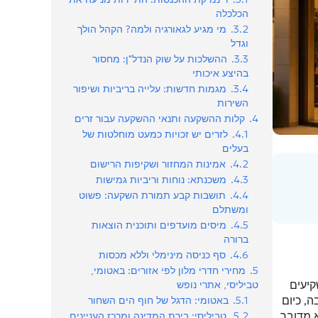
הכלכלה
3.2.
מי מגיע לגאורגיה ולמה? הקהל הולך
וגדל
3.3.
ההשלכות על שוק הנדל"ן: מחסור
בהיצע איכותי
3.4.
מגמות חדשות: עלייה בריביות ושיפור
השירות
4.
קלות ההשקעה ותנאי ההשקעה עבור זרים
4.1.
לזרים יש זכויות כמעט מוחלטות של
בעלים
4.2.
אמינות המחזור ושקיפות הרישום
4.3.
משכנתא: נוחות וריביות גמישות
4.4.
תושבות קבע תמורת השקעה: פשוט
ומשתלם
4.5.
מיסים מועדפים ותוכנית הוצאות
ברורה
4.6.
סף כניסה מינימלי וללא מכסות
5.
מחירי חדרי מלון לפי אזורים: באטומי,
קיעים
טביליסי, אתרי נופש
, כיום
5.1.
באטומי: הדגל של חוף הים השחור
 מדובר
5.2.
טביליסי: בירת המדינה ומרכז העניינים