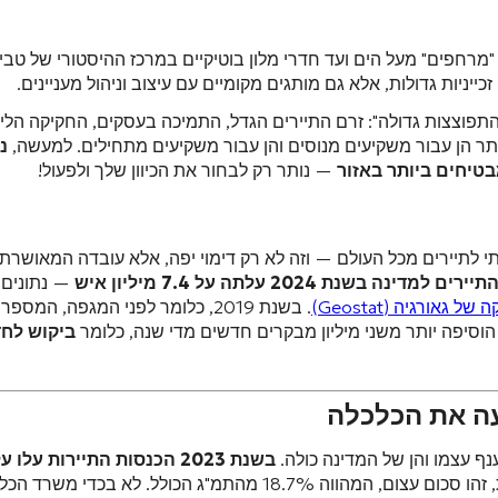
"מרחפים" מעל הים ועד חדרי מלון בוטיקיים במרכז ההיסטורי של טביל
יניות גדולות, אלא גם מותגים מקומיים עם עיצוב וניהול מעניינים.
התפוצצות גדולה": זרם התיירים הגדל, התמיכה בעסקים, החקיקה הלי
ותר הן עבור משקיעים מנוסים והן עבור משקיעים מתחילים. למעשה,
נ
טיחים ביותר באזור
— נותר רק לבחור את הכיוון שלך ולפעול!
 לתיירים מכל העולם — וזה לא רק דימוי יפה, אלא עובדה המאושרת ה
 למדינה בשנת 2024 עלתה על 7.4 מיליון איש
— נתונים 
גאורגיה (Geostat)
. בשנת 2019, כלומר לפני המגפה, המס
ביקוש לחד
עה את הכלכלה
ף עצמו והן של המדינה כולה.
. עבור כלכלה קטנה יחסית, זהו סכום עצום, המהווה 18.7% מהתמ"ג הכולל. לא בכדי