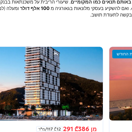
אותם תנאים כמו המקומיים
. שיעורי הריבית על משכנתאות בבנקי
. ואם להשקיע בעסקי מלונאות בגאורגיה מ
100 אלף דולר
ומעלה (למ
ש בקשה לתעודת תושב.
 החודש
מִן
386 291
₾
12 117
₾
/מ"ר