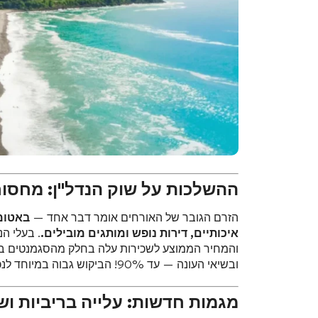
ההשלכות על שוק הנדל"ן: מחסור
הזרם הגובר של האורחים אומר דבר אחד —
באטומי
איכותיים, דירות נופש ומותגים מובילים.
ובשיאי העונה — עד 90%! הביקוש גבוה במיוחד לנכסי נופש בקו החוף, וכן לנכסי מלונאות בטביליסי עם נגישות תחבורתית טובה.
מגמות חדשות: עלייה בריביות וש