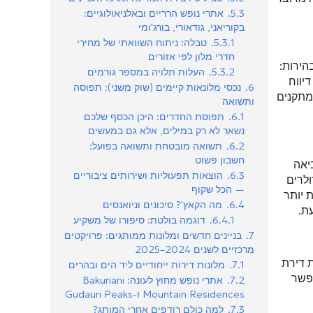
5.3.
אתרי נופש הרריים ובאלניאולוגיים:
בקוריאני, גודאורי, בורג'ומי
5.3.1.
טבלה: ניתוח השוואתי של מחירי
חדרי מלון לפי אזורים
הירות:
5.3.2.
העלות תלויה במספר גורמים
יווח
6.
נכסי מלונאות קיימים (שוק משני): תפוסה
מתקנים
ותשואה
6.1.
תפוסת החדרים: היכן הכסף שלכם
נשאר לא רק במילים, אלא גם במעשים
6.2.
תשואה מובטחת ותשואה בפועל:
חשבון פשוט
יאה
6.3.
הוצאות תפעוליות ושירותים ציבוריים
ולרים
— הכל שקוף
1, וההכנסות היו צנועות יותר
6.4.
מה הקאץ'? סיכונים וניואנסים
6.4.1.
דוגמה בולטת: סיפורו של משקיע
7.
בניינים חדשים ומלונות ממותגים: פרויקטים
מרכזיים לשנים 2024–2025
ת דירת
7.1.
מלונות דירות ייחודיים ליד הים ובהרים
אפשר
7.2.
אתרי נופש מחוץ לעונה: Bakuriani
Mountain Residences ו-Gudauri Peaks
7.3.
למה כולם רודפים אחרי המותג?