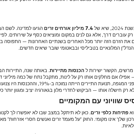
שיא של
7.4 מיליון אורחים זרים
הגיעו למדינה. לשם הב
רק עוברים דרך, אלא גם לנים במקום ומוציאים כסף על שירותים. לפי ד
וים את הזרם הזה יותר מכל האחרים בשנתיים האחרונות — התפוסה ב
הכנסות מתיירות
. באותה שנה, התיירות הב
— אפילו אם מחלקים אותו רק על לינות, מתקבל נתח של כמה מיליוני ד
לכל אזור חוף או אתר סקי! לשם השוואה: ב-2019, לפני המגפה, תנועת התיירים הייתה נמוכה ב-9%
ס שוויוני עם המקומיים
וא
פתיחות כלפי זרים
. כאן לא תיתקל במצב שבו לא יאפשרו לך לקנו
רכון שלך אינו מקומי. החוק "על מעמד זרים ואנשים חסרי אזרחות" מ
איות.