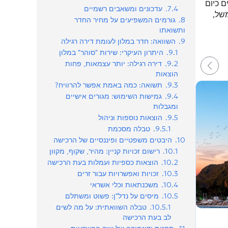
ם כיום
7.4.
עדכונים ומשאבים רשמיים
של,
8.
גורמים המשפיעים על מחיר החדר
ותשואתו
9.
השוואה: חדר במלון לעומת דירה רגילה
9.1.
היתרון העיקרי: שירות "סוהר" במלון
9.2.
דירה רגילה: יותר עצמאות, פחות
הוצאות
9.3.
תשואה: כמה באמת אפשר להרוויח?
9.4.
גמישות השימוש: מגורים אישיים
ומגבלות
9.5.
הוצאות נוספות וניהול
9.5.1.
טבלה מסכמת
10.
היבטים משפטיים ופיננסיים של הרכישה
10.1.
רישום זכויות קניין: מהיר, שקוף, מקוון
10.2.
הוצאות כספיות ועמלות בעת הרכישה
10.3.
זכויות ואפשרויות עבור זרים
10.4.
משכנתאות וכלי אשראי
10.5.
מיסים על נדל"ן: פשוט ומשתלם
10.5.1.
טבלה השוואתית: על מה לשים
לב בעת הרכישה
מִן
682 214
₾
21 868
₾
/מ"ר