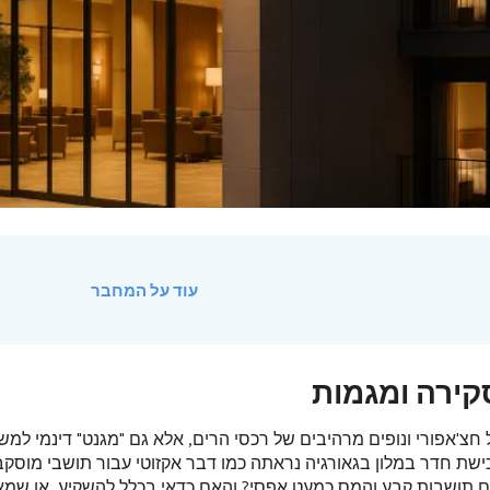
עוד על המחבר
סקירה ומגמות
חצ'אפורי ונופים מרהיבים של רכסי הרים, אלא גם "מגנט" דינמי למש
ישת חדר במלון בגאורגיה נראתה כמו דבר אקזוטי עבור תושבי מוסקבה
ם תושבות קבע והמס כמעט אפסי? והאם כדאי בכלל להשקיע, או שמא