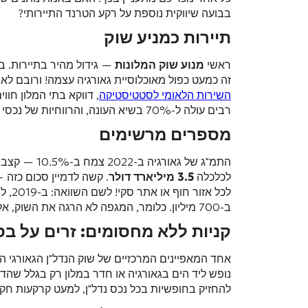
בבועה שיווקית נוספת על רקע הטרנד התיירותי?
תיירות כמניע שוק
ראשי
מנוע שוק המלונות
— גידול מהיר בתיירות. בשנת 2024, 
זה כמעט כפול מאוכלוסיית גאורגיה עצמה! ורובם לא 
השירות הלאומי לסטטיסטיקה
, דווקא בתי המלון חו
רבים עולה ל-70% בשיא העונה, והרווחיות של נכסי הנדל"ן המלונאיים בטביליסי ובבאטומי שובר שיאים חדשים.
מספרים מרשימים
התמ"ג של גאורגיה ב-2022 צמח ב-10.5% — קצב מרשים, הקשור ישירות ל
לכלכלה
3.5 מיליארד דולר
. קשה לדמיין סכום כזה 
ב-700 מיליון. כלומר, המגפה לא הרגה את השוק, אלא רק חישלה אותו — הביקוש לחדרי מלון בגאורגיה יציב ומגוון יותר כעת.
קניות ללא מחסומים: זרים על בסי
אחד המאפיינים המרכזיים של שוק הנדל"ן הגאורגי ה
נופש ליד הים בגאורגיה או חדר במלון רק בגלל שהד
להחזיק בחופשיות בכל נכס נדל"ן, למעט קרקעות חקל