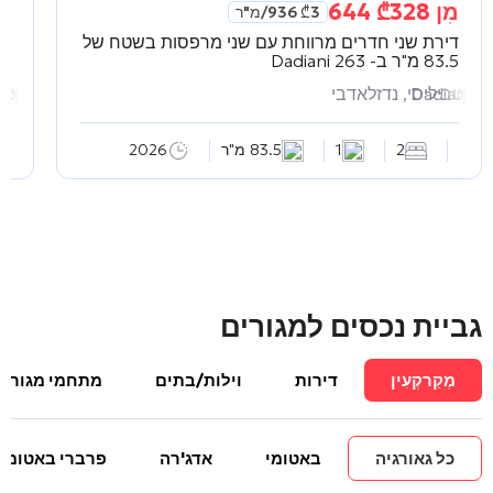
מִן
328 644
₾
מִ
3 936
₾
/מ"ר
דירת שני חדרים מרווחת עם שני מרפסות בשטח של
די
83.5 מ"ר ב-
Dadiani 263
63
Dadiani 2
טביליסי, נדזלאדבי
ani 263
טב
2
1
83.5 מ"ר
2026
גביית נכסים למגורים
מְקַרקְעִין
דירות
וילות/בתים
מתחמי מגורים
כל גאורגיה
באטומי
אדג'רה
פרברי באטומי