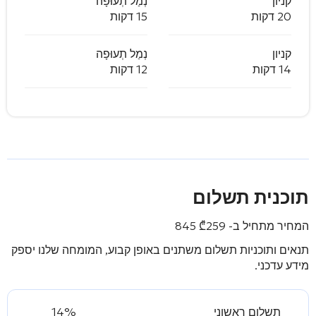
קניון
נְמַל תְעוּפָה
20 דקות
15 דקות
קניון
נְמַל תְעוּפָה
14 דקות
12 דקות
תוכנית תשלום
המחיר מתחיל ב-
259 845
₾
תנאים ותוכניות תשלום משתנים באופן קבוע, המומחה שלנו יספק
מידע עדכני.
תשלום ראשוני
14%