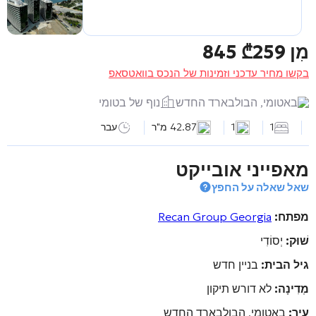
מִן
259 845
₾
בקשו מחיר עדכני וזמינות של הנכס בוואטסאפ
באטומי, הבולבארד החדש
נוף של בטומי
1
1
42.87 מ"ר
עבר
מאפייני אובייקט
שאל שאלה על החפץ
מפתח:
Recan Group Georgia
שׁוּק:
יְסוֹדִי
גיל הבית:
בניין חדש
מְדִינָה:
לא דורש תיקון
עיר:
באטומי, הבולבארד החדש