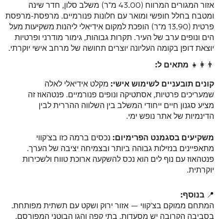
אזור המגורים המרווח (43.00 מ"ר) משלב סלון, חדר שינה
ומטבח בחלל חופשי ומואר עם חלונות פנורמיים. מרפסת-מרפסת
פרטית (13.90 מ"ר) הופכת למקום אידיאלי ליהנות משקיעות מעל
הים ונופים ערב של העיר. תקרות גבוהות, גימור מודרני ופרטיות
יוצאת דופן בקומה העליונה יוצרים תחושה של מרחב אישי יוקרתי.
👨‍👩‍👧
מתאים ל:
קונים תובעניים לשימוש אישי:
מקלט אידיאלי לאלה
שמעריכים פרטיות, אסתטיקה ונופים פנורמיים. פנטהאוז זה
מציע סגנון חיים ייחודי המשלב בין השלווה ההררית לבין
הדינמיות של אתר נופש ימי.
משקיעים בסגמנט הפרימיום:
נכסים ברמה כזו בצ'קווי
מתאפיינים בנזילות גבוהה ביותר ובצמיחה יציבה של הערך.
פנטהאוז עם נוף לים הוא נכס להשקעה ארוכת טווח ולשכירות
יוקרתית.
📍
בנוסף:
המתחם ממוקם בצ'קווי — אזור ירוק ושקט עם תשתית מפותחת.
בסביבה הקרובה יש מסעדות, בתי קפה והגן הבוטני המפורסם.