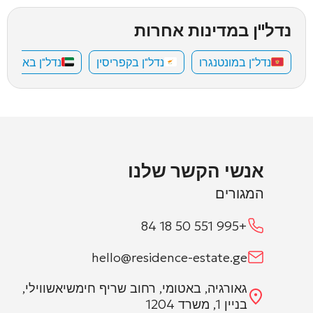
נדל"ן במדינות אחרות
נדל"ן במונטנגרו
נדל"ן בקפריסין
נדל"ן באיחוד 
אנשי הקשר שלנו
המגורים
+995 551 50 18 84
hello@residence-estate.ge
גאורגיה, באטומי, רחוב שריף חימשיאשווילי,
בניין 1, משרד 1204