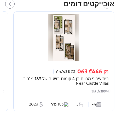
אובייקטים דומים
מִן
446 063
₾
מִ
2 438
₾
/מ"ר
בית עירוני מרווח בן 4 קומות בשטח של 183 מ"ר ב-
סטו
ть
Near Castle Villas
Near Castl
באטומי, גוניו
באט
мость
4+
5
183 מ"ר
2028