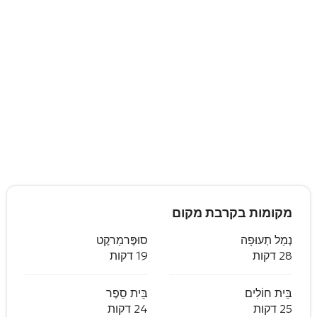
מקומות בקרבת מקום
נְמַל תְעוּפָה
סוּפֶּרמַרקֶט
28 דקות
19 דקות
בֵּית חוֹלִים
בֵּית סֵפֶר
25 דקות
24 דקות