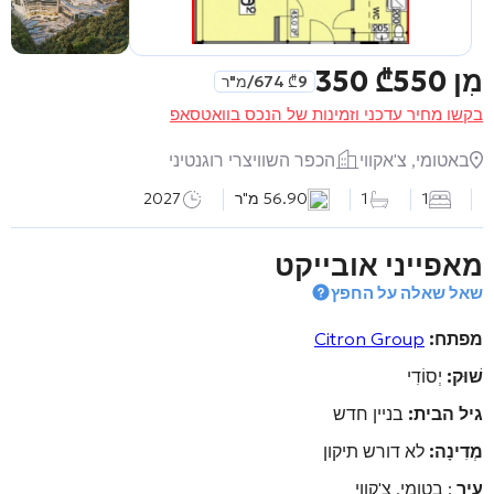
מִן
550 350
₾
9 674
₾
/מ"ר
בקשו מחיר עדכני וזמינות של הנכס בוואטסאפ
באטומי, צ'אקווי
הכפר השוויצרי רוגנטיני
1
1
56.90 מ"ר
2027
מאפייני אובייקט
שאל שאלה על החפץ
מפתח:
Citron Group
שׁוּק:
יְסוֹדִי
גיל הבית:
בניין חדש
מְדִינָה:
לא דורש תיקון
עִיר
: בטומי, צ'קווי