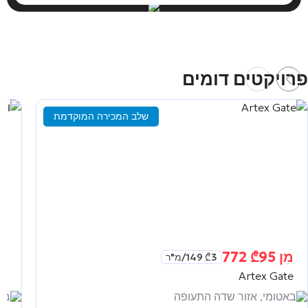
פרויקטים דומים
שלב המכירה המוקדמת
מִן
95 772
₾
מִ
3 149
₾
/מ"ר
as
Artex Gate
באטומי, אזור שדה התעופה
באט