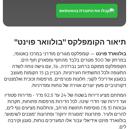
קבלו את החוברת בוואטסאפ
תיאור הקומפלקס "בולוואר פוינט"
בולווארד פוינט
— קומפלקס מגורים מודרני במרכז באטומי,
במרחק של 300 מטרים בלבד מהחוף ומפארק חוף הים.
הקומפלקס ממוקם ברחוב נברז'ניה, 1b, עם גישה נוחה לשדה
התעופה ולכל התשתיות העירוניות. הבניין בן 15 הקומות מעוצב
בסגנון אדריכלי לקוני: חלונות פנורמיים, מרפסות זכוכית ואלמנטים
דקורטיביים מעץ יוצרים אווירה של נוחות ומודרניות.
המתחם מציע דירות בשטח של 24 עד 92.5 מ"ר - מדירות סטודיו
ועד דירות שני חדרי שינה. לכל הדירות מרפסות פתוחות, תקרות
גבוהות (3 מ') מוסיפות תחושת מרחב, והחלונות מציעים נוף לים,
להרים ולעיר. פתרונות "מסגרת ירוקה" ופתרונות "מוכנים לשימוש".
בולווארד פוינט אידיאלי עבור אלו המעריכים נוחות, סגנון וקירבה
לים.