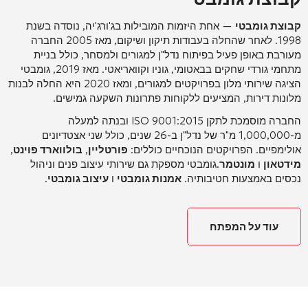
קבוצת גומבטי
—
אחת היזמות המובילות בג'ורג'יה, נוסדה בשנת
1998.
לאחר שהחלה בעבודות תיקון ושיקום, מאז 2005 החברה
מעורבת באופן פעיל בפיתוח נדל"ן למגורים ולמסחר, כולל בניית
מתחמי גורדי שחקים בבאטומי, גוניו וקוואריאטי.
מאז 2019, גומבטי
הציגה שירותי מלון בפרויקטים למגורים, ומאז 2020 היא החלה לבנות
מלונות דירות, המציעים ללקוחות פתרונות השקעה גמישים.
החברה מוסמכת לתקן ISO 9001:2015 ובנתה למעלה
מ-1,000,000 מ"ר של נדל"ן ב-26 שנים, כולל שני אצטדיונים
אולימפיים.
הפרויקטים הנוכחיים כוללים:
פורטליין
,
בולווארד פוינט
,
מידטאון
ו
מונטמר
.
גומבטי מספקת גם שירותי עיצוב פנים וניהול
נכסים באמצעות חטיבותיה.
אמנות גומבטי
ו
עיצוב גומבטי
.
עוד על המפתח