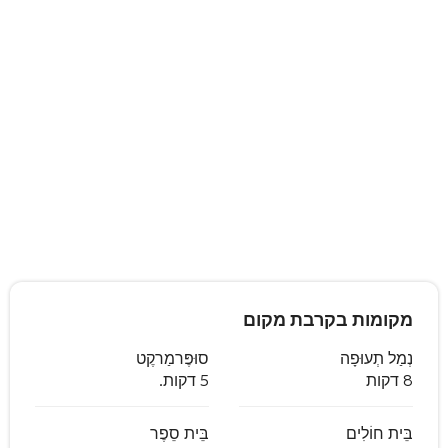
מקומות בקרבת מקום
נְמַל תְעוּפָה
סוּפֶּרמַרקֶט
8 דקות
5 דקות.
בֵּית חוֹלִים
בֵּית סֵפֶר