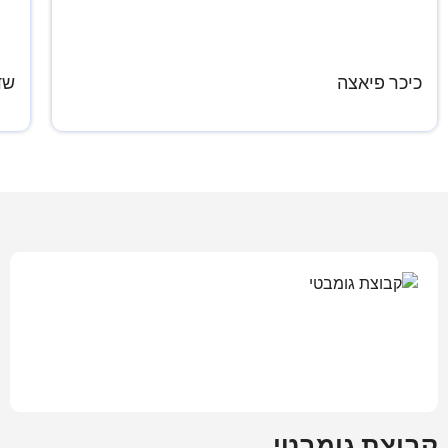
כיכר פיאצה
שד
קבוצת גומבטי