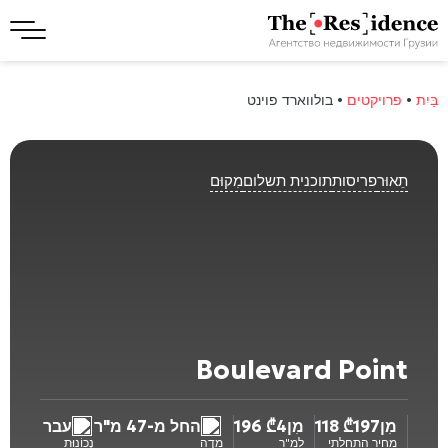
בַּיִת
•
פרויקטים
•
בולווארד פוינט
תֵאוּר
פריסות
תוכנית תשלום
מִקוּם
Boulevard Point
מִן
197 118
₾
מִן
4 196
₾
החל מ-47 מ"ר
עבר
מחיר התחלתי
למ"ר
מִדָה
נְכוֹנוּת