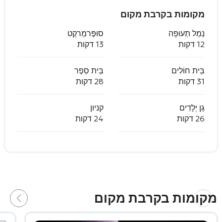
מקומות בקרבת מקום
נְמַל תְעוּפָה
סוּפֶּרמַרקֶט
12 דקות
13 דקות
בֵּית חוֹלִים
בֵּית סֵפֶר
31 דקות
28 דקות
גַן יְלָדִים
קניון
26 דקות
24 דקות
מקומות בקרבת מקום