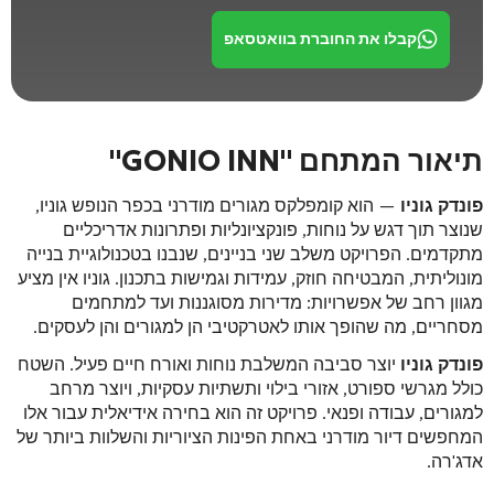
קבלו את החוברת בוואטסאפ
תיאור המתחם "GONIO INN"
פונדק גוניו
— הוא קומפלקס מגורים מודרני בכפר הנופש גוניו,
שנוצר תוך דגש על נוחות, פונקציונליות ופתרונות אדריכליים
מתקדמים. הפרויקט משלב שני בניינים, שנבנו בטכנולוגיית בנייה
מונוליתית, המבטיחה חוזק, עמידות וגמישות בתכנון. גוניו אין מציע
מגוון רחב של אפשרויות: מדירות מסוגננות ועד למתחמים
מסחריים, מה שהופך אותו לאטרקטיבי הן למגורים והן לעסקים.
פונדק גוניו
יוצר סביבה המשלבת נוחות ואורח חיים פעיל. השטח
כולל מגרשי ספורט, אזורי בילוי ותשתיות עסקיות, ויוצר מרחב
למגורים, עבודה ופנאי. פרויקט זה הוא בחירה אידיאלית עבור אלו
המחפשים דיור מודרני באחת הפינות הציוריות והשלוות ביותר של
אדג'רה.