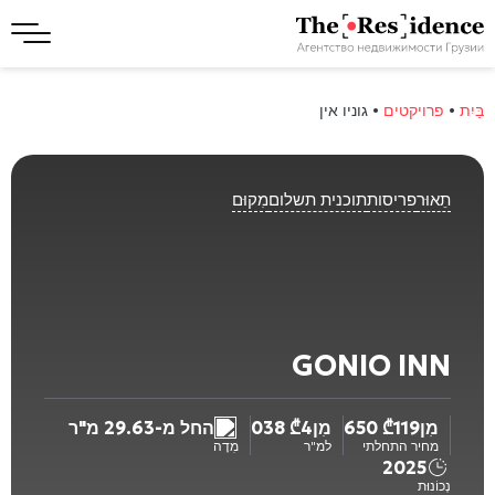
בַּיִת
•
פרויקטים
•
גוניו אין
תֵאוּר
פריסות
תוכנית תשלום
מִקוּם
GONIO INN
מִן
119 650
₾
מִן
4 038
₾
החל מ-29.63 מ"ר
מחיר התחלתי
למ"ר
מִדָה
2025
נְכוֹנוּת