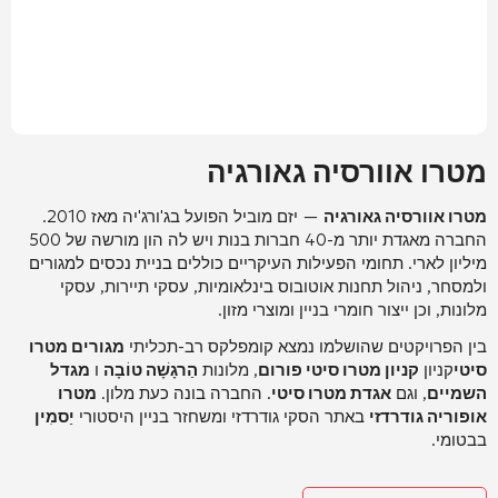
מטרו אוורסיה גאורגיה
מטרו אוורסיה גאורגיה
—
יזם מוביל הפועל בג'ורג'יה מאז 2010.
החברה מאגדת יותר מ-40 חברות בנות ויש לה הון מורשה של 500
מיליון לארי.
תחומי הפעילות העיקריים כוללים בניית נכסים למגורים
ולמסחר, ניהול תחנות אוטובוס בינלאומיות, עסקי תיירות, עסקי
מלונות, וכן ייצור חומרי בניין ומוצרי מזון.
בין הפרויקטים שהושלמו נמצא קומפלקס רב-תכליתי
מגורים מטרו
סיטי
קניון
קניון מטרו סיטי פורום
, מלונות
הַרגָשָׁה טוֹבָה
ו
מגדל
השמיים
, וגם
אגדת מטרו סיטי
.
החברה בונה כעת מלון.
מטרו
אופוריה גודרדזי
באתר הסקי גודרדזי ומשחזר בניין היסטורי
יַסמִין
בבטומי.