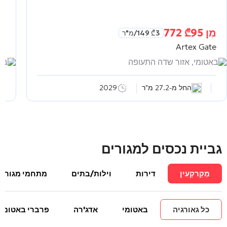
מִן
95 772
₾
מִ
3 149
₾
/מ"ר
as
Artex Gate
באטומי, אזור שדה התעופה
באט
החל מ-27.2 מ"ר
2029
גביית נכסים למגורים
מְקַרקְעִין
דירות
וילות/בתים
מתחמי מגורים
כל גאורגיה
באטומי
אדג'רה
פרברי באטומי