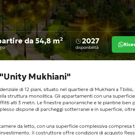
partire da 54,8 m²
2027
Rice
gio
disponibilità
 "Unity Mukhiani"
ale di 12 piani, situato nel quartiere di Mukhiani a Tbilisi,
 della struttura monolitica
. Gli appartamenti con una superfici
itti alti 3 metri
. Le finestre panoramiche e le piantine ben 
plesso dispone di parcheggi sotterranei e in superficie
, olt
 camere da letto, con una superficie complessiva compresa 
 investimento. Il costruttore offre condizioni di acquisto fle