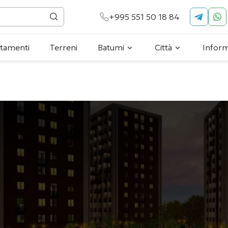
+995 551 50 18 84
tamenti
Terreni
Batumi
Città
Inform