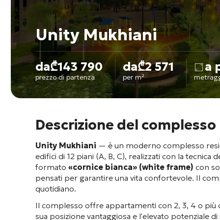
Unity Mukhiani
da
₾
143 790
da
₾
2 571
a 
prezzo di partenza
per m²
metrag
Descrizione del complesso
Unity Mukhiani
— è un moderno complesso residenzi
edifici di 12 piani (A, B, C), realizzati con la tecnica
formato
«cornice bianca» (white frame)
con soff
pensati per garantire una vita confortevole. Il com
quotidiano
.
Il complesso offre appartamenti con 2, 3, 4 o più
sua posizione vantaggiosa e l'elevato potenziale di