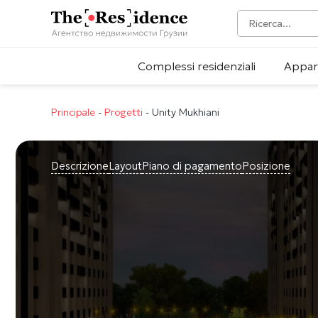
Complessi residenziali
Appar
Principale
-
Progetti
-
Unity Mukhiani
Descrizione
Layout
Piano di pagamento
Posizione