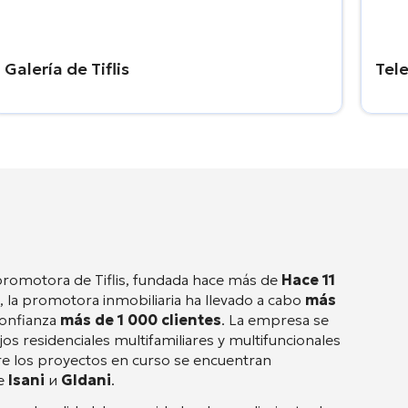
Galería de Tiflis
Tele
omotora de Tiflis, fundada hace más de
Hace 11
d, la promotora inmobiliaria ha llevado a cabo
más
confianza
más de 1 000 clientes
. La empresa se
os residenciales multifamiliares y multifuncionales
re los proyectos en curso se encuentran
de
Isani
и
Gldani
.