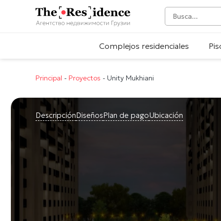
Complejos residenciales
Pis
Principal
-
Proyectos
-
Unity Mukhiani
Descripción
Diseños
Plan de pago
Ubicación