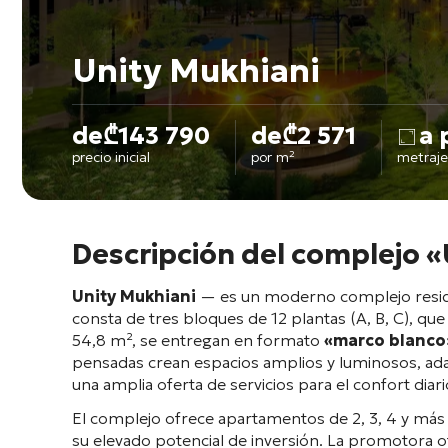
Unity Mukhiani
de
₾
143 790
de
₾
2 571
a 
precio inicial
por m²
metraje
Descripción del complejo 
Unity Mukhiani
— es un moderno complejo residenc
consta de tres bloques de 12 plantas (A, B, C), qu
54,8 m², se entregan en formato
«marco blanco»
pensadas crean espacios amplios y luminosos, ad
una amplia oferta de servicios para el confort diari
El complejo ofrece apartamentos de 2, 3, 4 y más 
su elevado potencial de inversión. La promotora o