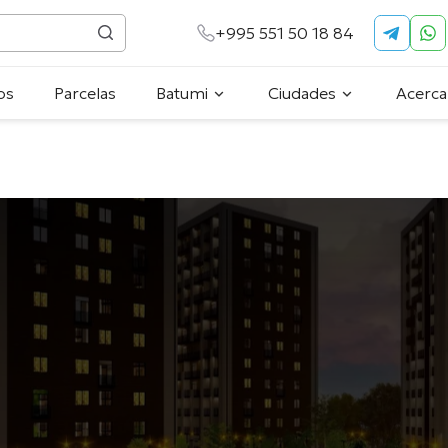
+995 551 50 18 84
os
Parcelas
Batumi
Ciudades
Acerca