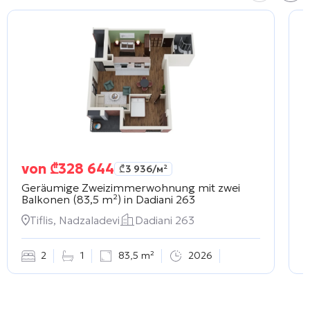
von
₾
328 644
₾
3 936
/м²
Geräumige Zweizimmerwohnung mit zwei
S
Balkonen (83,5 m²) in
Dadiani 263
D
Tiflis, Nadzaladevi
Dadiani 263
2
1
83,5 m²
2026