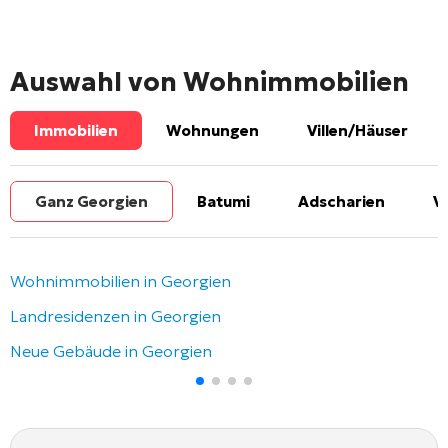
Auswahl von Wohnimmobilien
Immobilien
Wohnungen
Villen/Häuser
Ganz Georgien
Batumi
Adscharien
V
Wohnimmobilien in Georgien
Landresidenzen in Georgien
Neue Gebäude in Georgien