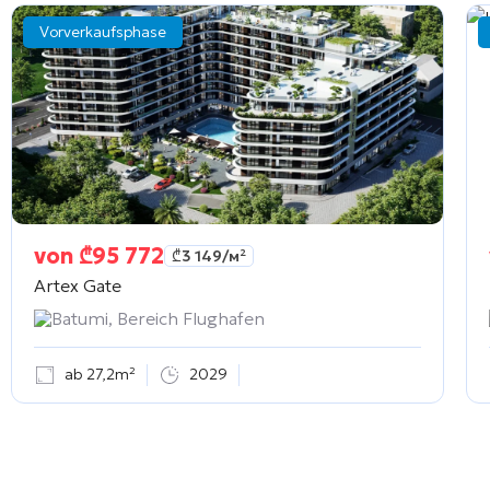
Vorverkaufsphase
von
₾
95 772
₾
3 149
/м²
Artex Gate
Batumi, Bereich Flughafen
ab 27,2m²
2029