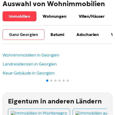
Auswahl von Wohnimmobilien
Immobilien
Wohnungen
Villen/Häuser
Ganz Georgien
Batumi
Adscharien
V
Wohnimmobilien in Georgien
Landresidenzen in Georgien
Neue Gebäude in Georgien
Eigentum in anderen Ländern
Immobilien in Montenegro
Immobilien auf Z