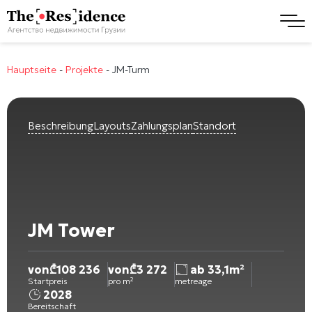
Hauptseite
-
Projekte
-
JM-Turm
Beschreibung
Layouts
Zahlungsplan
Standort
JM Tower
von
₾
108 236
von
₾
3 272
ab 33,1m²
Startpreis
pro m²
metreage
2028
Bereitschaft