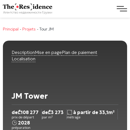
Principal
-
Projets
-
Tour JM
Description
Mise en page
Plan de paiement
Localisation
JM Tower
de
₾
108 277
de
₾
3 273
à partir de 33,1m²
prix de départ
par m²
métrage
2028
préparation