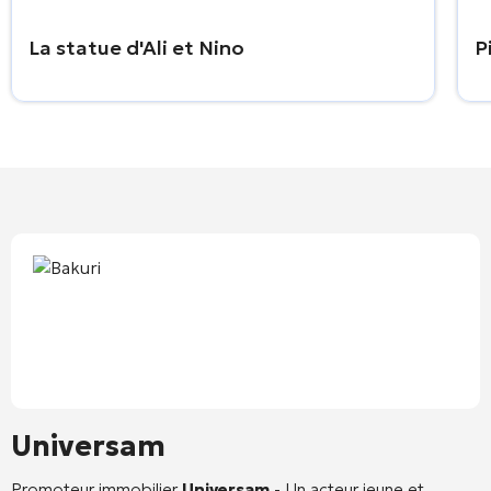
La statue d'Ali et Nino
P
Universam
Promoteur immobilier
Universam
- Un acteur jeune et