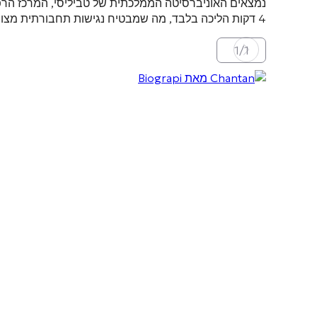
נמצאים האוניברסיטה הממלכתית של טביליסי, המרכז הרפואי על שם דויד טטישווי
4 דקות הליכה בלבד, מה שמבטיח נגישות תחבורתית מצוינת
1
/
1