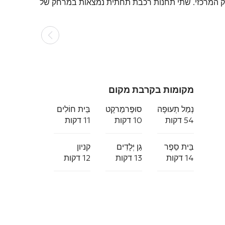
. שתי תחנות רכבת תחתית נמצאות במרחק של
מקומות בקרבת מקום
נְמַל תְעוּפָה
סוּפֶּרמַרקֶט
בֵּית חוֹלִים
54 דקות
10 דקות
11 דקות
בֵּית סֵפֶר
גַן יְלָדִים
קניון
14 דקות
13 דקות
12 דקות