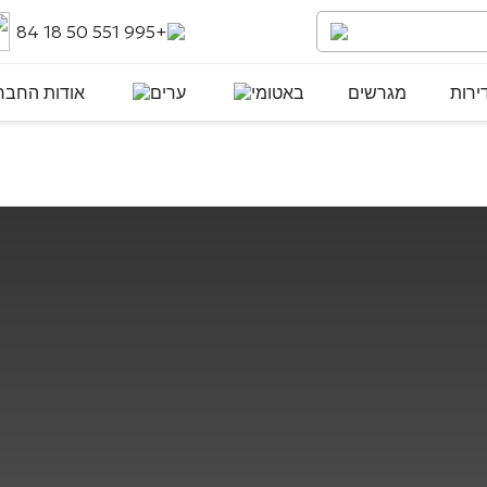
+995 551 50 18 84
ירות
מגרשים
באטומי
ערים
אודות החבר