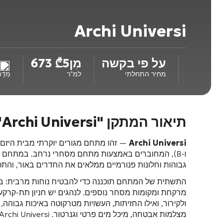
Archi Universi
על פי בקשה
מִן
5 673
₾
מחיר התחלתי
למ"ר
מִדָ
תיאור המתקן "Archi Universi"
Archi Universi
ו-B), המחוברים באמצעות מתחם מסחרי נרחב
. במתחם מ
גבוהות וחלונות פנורמיים ממלאים את החדרים באור, והתכנ
התשתית של המתחם תוכננה כדי להבטיח נוחות מרבית: בשט
מרקחת ומקומות מסחר נוספים
. לנהגים יש חניון תת-קרקע
ולקירור
, ואילו החזיתות, העשויות מטרקוטה באיכות גבוהה
מצלמות אבטחה, מיכל מים פרטי וגנרטור
. Archi Universi — זו הבחירה המושלמת למי שמחפש דיור מודרני, חסכוני באנרגיה ונוח באחד האזורים היוקרתיים ביותר בבירה.