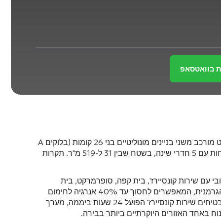
ת בוואטסאפ
— זהו מתחם מגורים יוקרתי מבית היזם הגאורגי המוביל Archi, הממוקם בשכונת סבורטלו היוקרתית. הפרויקט מורכב משני בניינים מונוליטיים בני 26 קומות (בלוקים A
3 ל-519 מ"ר
. תקרות
עם שירות קונסיירז', בית קפה, סופרמרקט, בית
. בבנייה נעשה שימוש בלוקים חסכוניים באנרגיה מתוצרת YTONG הגרמנית, המאפשרים לחסוך עד 40% אנרגיה לחימום
. את ביטחונם ונוחותם של הדיירים מבטיחים שירות קונסיירז' הפועל 24 שעות ביממה, מערך