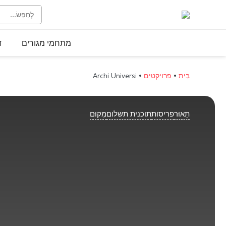
מתחמי מגורים
ד
בַּיִת
•
פרויקטים
•
Archi Universi
תֵאוּר
פריסות
תוכנית תשלום
מִקוּם