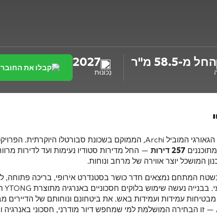
החל מ-58.5 מ"ר
2027
קבלו את החובר
ה
נְכוֹנוּת
תוכננים
257 דירות
— החל מדירות סטודיו נעימות ועד לדירות מרווחות עם 5 חדרי שינה, בשטח שבין 1
ון המושכל יוצר אווירה של מרחב ונוחות.
ח המתחם נמצאים חדר כושר בסטנדרט אירופי, בריכה פתוחה, לובי 
י
, מבטיחות עמידות ועמידות באש