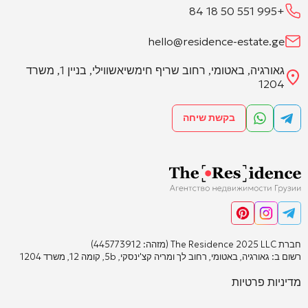
+995 551 50 18 84
hello@residence-estate.ge
גאורגיה, באטומי, רחוב שריף חימשיאשווילי, בניין 1, משרד
1204
בקשת שיחה
חברת The Residence 2025 LLC (מזהה: 445773912)
רשום ב: גאורגיה, באטומי, רחוב לך ומריה קצ'ינסקי, 5b, קומה 12, משרד 1204
מדיניות פרטיות