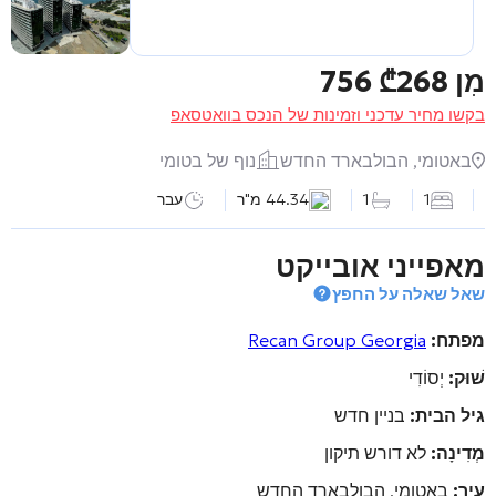
מִן
268 756
₾
בקשו מחיר עדכני וזמינות של הנכס בוואטסאפ
באטומי, הבולבארד החדש
נוף של בטומי
1
1
44.34 מ"ר
עבר
מאפייני אובייקט
שאל שאלה על החפץ
מפתח:
Recan Group Georgia
שׁוּק:
יְסוֹדִי
גיל הבית:
בניין חדש
מְדִינָה:
לא דורש תיקון
עיר:
באטומי, הבולבארד החדש