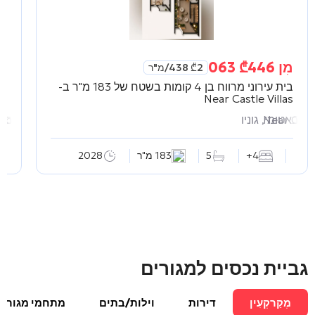
מִן
446 063
₾
מִ
2 438
₾
/מ"ר
בית עירוני מרווח בן 4 קומות בשטח של 183 מ"ר ב-
סטו
ть
Near Castle Villas
Near Castl
באטומי, גוניו
באט
мость
4+
5
183 מ"ר
2028
גביית נכסים למגורים
מְקַרקְעִין
דירות
וילות/בתים
מתחמי מגורים