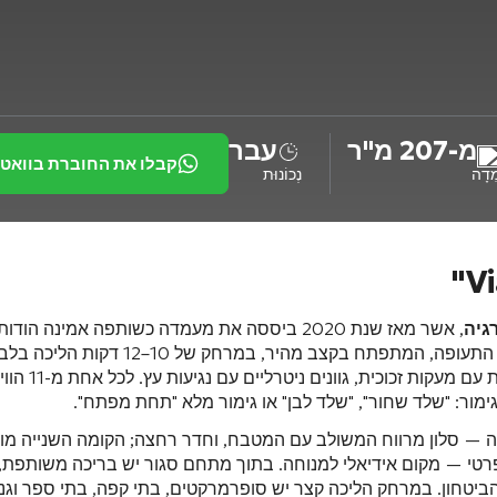
מ-207 מ"ר
עבר
קבלו את החוברת בוואט
ִדָה
נְכוֹנוּת
מבנים ו-73 ק"מ של כבישים). המתחם ממוק
עכשווי: חזי
ונה — סלון מרווח המשולב עם המטבח, וחדר רחצה; הקומה השנייה מו
 — מקום אידיאלי למנוחה. בתוך מתחם סגור יש בריכה משותפת, מ
יטחון. במרחק הליכה קצר יש סופרמרקטים, בתי קפה, בתי ספר וגנ