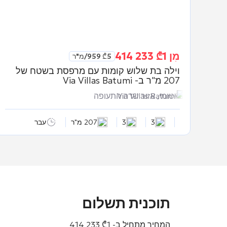
מִן
1 233 414
₾
5 959
₾
/מ"ר
וילה בת שלוש קומות עם מרפסת בשטח של
207 מ"ר ב-
Via Villas Batumi
Via Villas Batumi
באטומי, אזור שדה התעופה
3
3
207 מ"ר
עבר
תוכנית תשלום
המחיר מתחיל ב-
1 233 414
₾