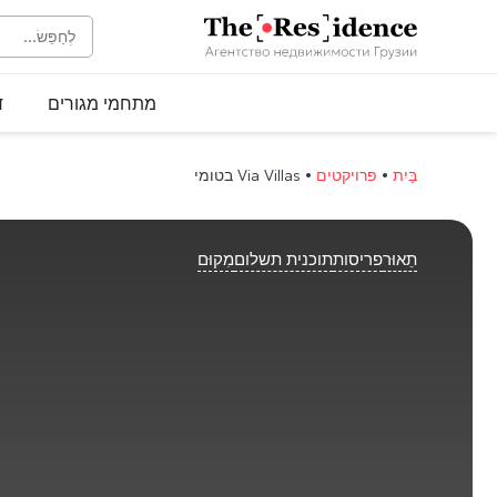
מתחמי מגורים
ד
בַּיִת
•
פרויקטים
•
Via Villas בטומי
תֵאוּר
פריסות
תוכנית תשלום
מִקוּם