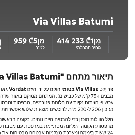
Via Villas Batumi
מִן
1 233 414
₾
מִן
5 959
₾
מחיר התחלתי
למ"ר
מ
תיאור מתחם "Via Villas Batumi"
פּרוֹיֶקט
Via Villas בטומי
הוקם על ידי היזם
Vordat גאורגיה
נע בין 206 ל-220 מ"ר. לרוכשים מוצעות שלוש אפשרויות גימור: "שלד שחור", "שלד לבן" או גימור מלא "תחת מפתח".
חלל הווילות תוכנן כדי להבטיח חיים נוחים: בקומה הראש
מרפסות; הקומה העליונה מסתיימת במרפסת עם מטבח פרטי
24 שעות ביממה ומערכת מצלמות אבטחה מבטיחות את הב