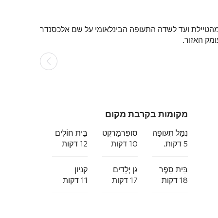
הטיילת ועד לשדה התעופה הבינלאומי על שם אלכסנדר
ומק האזור.
מקומות בקרבת מקום
נְמַל תְעוּפָה
סוּפֶּרמַרקֶט
בֵּית חוֹלִים
5 דקות.
10 דקות
12 דקות
בֵּית סֵפֶר
גַן יְלָדִים
קניון
18 דקות
17 דקות
11 דקות