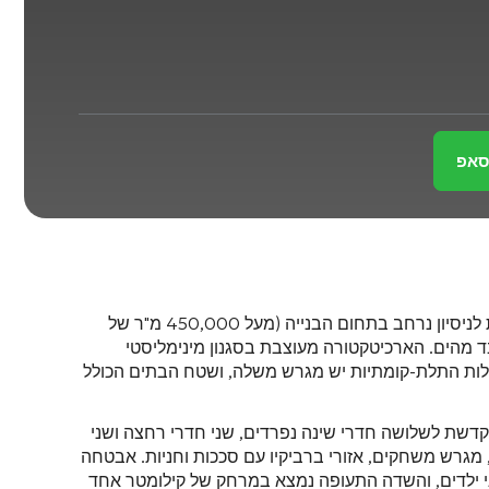
סאפ
, אשר מאז שנת 2020 ביססה את מעמדה כשותפה אמינה הודות לניסיון נרחב בתחום הבנייה (מעל 450,000 מ"ר של
ם באזור שדה התעופה, המתפתח בקצב מהיר, במרחק של 10–12 דקות הליכה בלבד מהים. הארכיטקטורה מעוצבת בסגנון מינימליסטי
תות נקיות עם חלונות פנורמיים, מרפסות וטרסות עם מעקות זכוכית, גוונים ניטרליים עם נגיעות עץ. לכל אחת מ-11 הווילות התלת-קומתיות יש מגרש משלה, ושטח הבתים הכולל
קדשת לשלושה חדרי שינה נפרדים, שני חדרי רחצה ושני
גרש משחקים, אזורי ברביקיו עם סככות וחניות. אבטחה
י ילדים, והשדה התעופה נמצא במרחק של קילומטר אחד