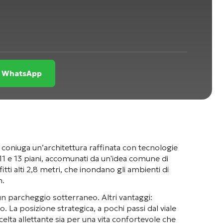
su WhatsApp
coniuga un’architettura raffinata con tecnologie
 11 e 13 piani, accomunati da un'idea comune di
tti alti 2,8 metri, che inondano gli ambienti di
n
.
a un parcheggio sotterraneo
. Altri vantaggi:
no
. La posizione strategica, a pochi passi dal viale
elta allettante sia per una vita confortevole che