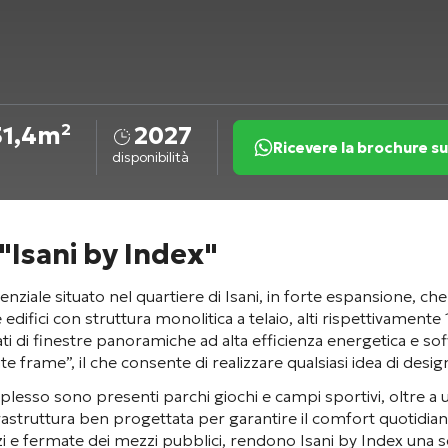
31,4m²
2027
Ricevere la brochure 
disponibilità
"Isani by Index"
le situato nel quartiere di Isani, in forte espansione, che 
difici con struttura monolitica a telaio, alti rispettivamente
i di finestre panoramiche ad alta efficienza energetica e soffi
te frame”, il che consente di realizzare qualsiasi idea di desig
omplesso sono presenti parchi giochi e campi sportivi, oltre 
rastruttura ben progettata per garantire il comfort quotidia
zi e fermate dei mezzi pubblici, rendono Isani by Index una sc