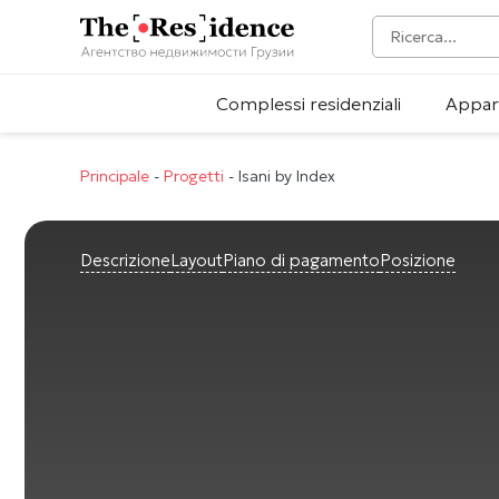
Complessi residenziali
Appar
Principale
-
Progetti
-
Isani by Index
Descrizione
Layout
Piano di pagamento
Posizione