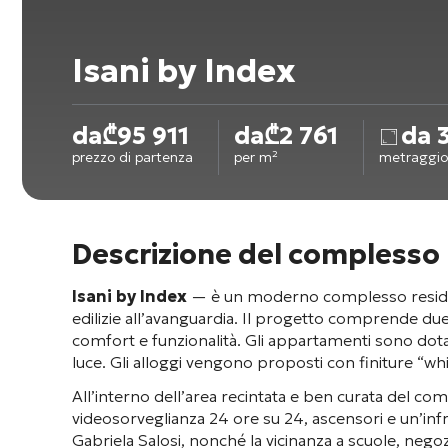
Isani by Index
da
₾
95 911
da
₾
2 761
da 
prezzo di partenza
per m²
metraggio
Descrizione del complesso 
Isani by Index
— è un moderno complesso residenzia
edilizie all’avanguardia
. Il progetto comprende due e
comfort e funzionalità
. Gli appartamenti sono dotat
luce
. Gli alloggi vengono proposti con finiture “whi
All’interno dell’area recintata e ben curata del c
videosorveglianza 24 ore su 24, ascensori e un’inf
Gabriela Salosi, nonché la vicinanza a scuole, nego