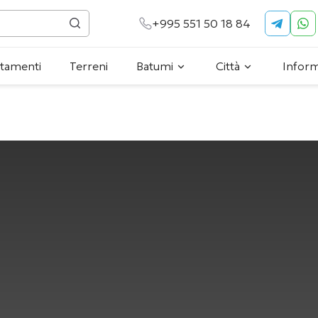
+995 551 50 18 84
tamenti
Terreni
Batumi
Città
Inform