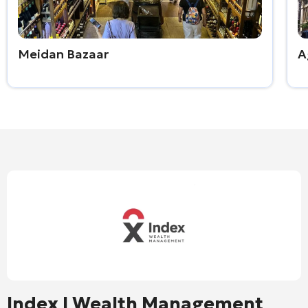
Meidan Bazaar
A
Index I Wealth Management