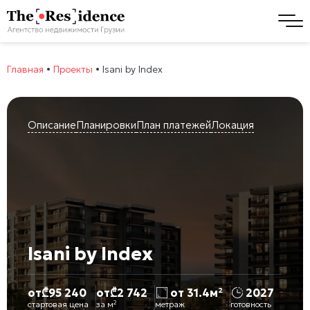
Главная
•
Проекты
•
Isani by Index
Описание
Планировки
План платежей
Локация
Isani by Index
от
₾
95 240
от
₾
2 742
от 31.4м²
2027
стартовая цена
за м²
метраж
готовность