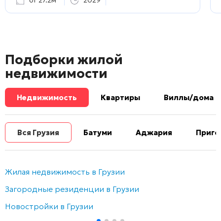
от 27.2м²
2029
Подборки жилой
недвижимости
Недвижимость
Квартиры
Виллы/дома
Вся Грузия
Батуми
Аджария
Приго
Жилая недвижимость в Грузии
Загородные резиденции в Грузии
Новостройки в Грузии