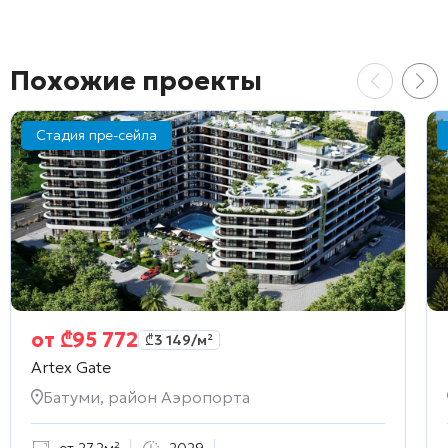
Похожие проекты
Стадия пре-сейла
от
₾
95 772
₾
3 149
/м²
Artex Gate
Батуми, район Аэропорта