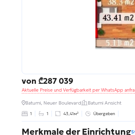
von
₾
287 039
Aktuelle Preise und Verfügbarkeit per WhatsApp anfr
Batumi, Neuer Boulevard
Batumi Ansicht
1
1
43,41м²
Übergeben
Merkmale der Einrichtung
S