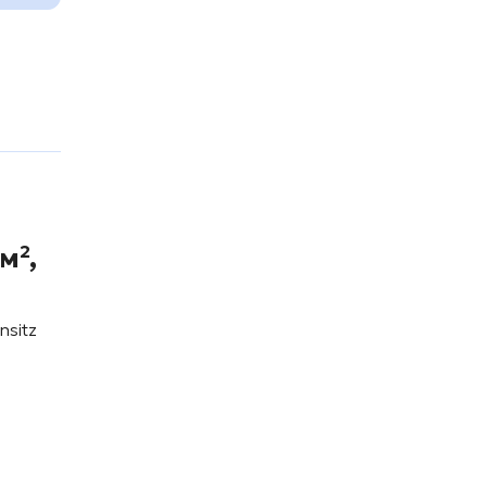
м²,
nsitz