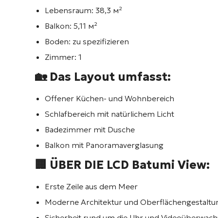
Lebensraum:
38,3 м²
Balkon:
5,11 м²
Boden:
zu spezifizieren
Zimmer:
1
🏡 Das Layout umfasst:
Offener Küchen- und Wohnbereich
Schlafbereich mit natürlichem Licht
Badezimmer mit Dusche
Balkon mit Panoramaverglasung
🏢 ÜBER DIE LCD
Batumi View
:
Erste Zeile aus dem Meer
Moderne Architektur und Oberflächengestaltu
Sicherheit rund um die Uhr und Videoüberwac