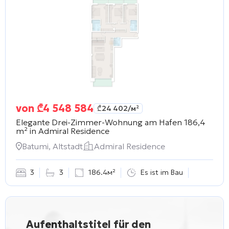
von
₾
4 548 584
₾
24 402
/м²
Elegante Drei-Zimmer-Wohnung am Hafen 186,4
m² in
Admiral Residence
Batumi, Altstadt
Admiral Residence
3
3
186.4м²
Es ist im Bau
Aufenthaltstitel für den