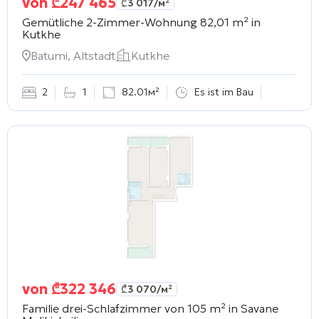
von
₾
247 465
₾
3 017
/м²
Gemütliche 2-Zimmer-Wohnung 82,01 m² in
Kutkhe
Batumi, Altstadt
Kutkhe
2
1
82.01м²
Es ist im Bau
von
₾
322 346
₾
3 070
/м²
Familie drei-Schlafzimmer von 105 m² in
Savane