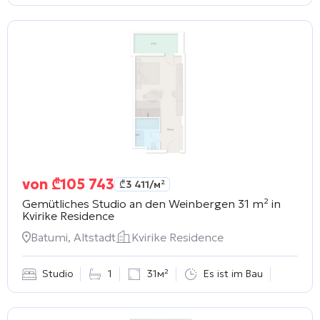
von
₾
105 743
₾
3 411
/м²
Gemütliches Studio an den Weinbergen 31 m² in
Kvirike Residence
Batumi, Altstadt
Kvirike Residence
Studio
1
31м²
Es ist im Bau