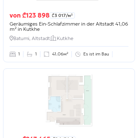
von
₾
123 898
₾
3 017
/м²
Geräumiges Ein-Schlafzimmer in der Altstadt 41,06
m² in
Kutkhe
Batumi, Altstadt
Kutkhe
1
1
41.06м²
Es ist im Bau