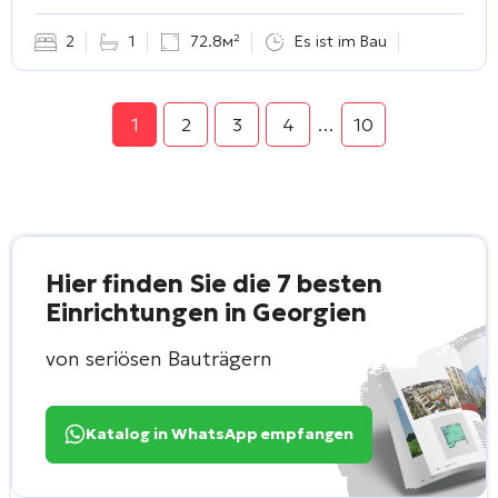
2
1
72.8м²
Es ist im Bau
1
2
3
4
…
10
Hier finden Sie die 7 besten
Einrichtungen in Georgien
von seriösen Bauträgern
Katalog in WhatsApp empfangen