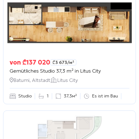
von
₾
137 020
₾
3 673
/м²
Gemütliches Studio 37,3 m² in
Litus City
Batumi, Altstadt
Litus City
Studio
1
37.3м²
Es ist im Bau