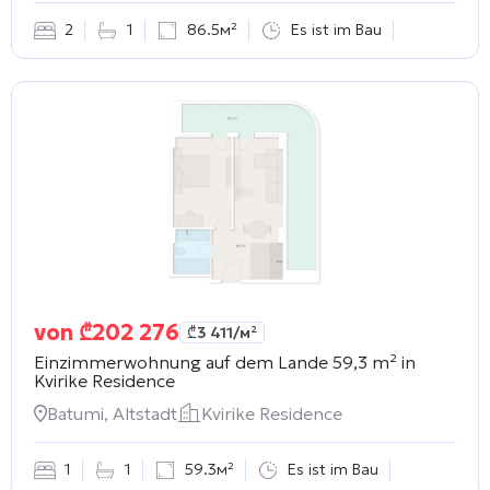
2
1
86.5м²
Es ist im Bau
von
₾
202 276
₾
3 411
/м²
Einzimmerwohnung auf dem Lande 59,3 m² in
Kvirike Residence
Batumi, Altstadt
Kvirike Residence
1
1
59.3м²
Es ist im Bau