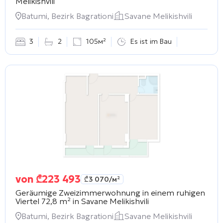
Melikishvili
Batumi, Bezirk Bagrationi
Savane Melikishvili
3
2
105м²
Es ist im Bau
von
₾
223 493
₾
3 070
/м²
Geräumige Zweizimmerwohnung in einem ruhigen
Viertel 72,8 m² in
Savane Melikishvili
Batumi, Bezirk Bagrationi
Savane Melikishvili