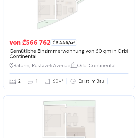
von
₾
566 762
₾
9 446
/м²
Gemütliche Einzimmerwohnung von 60 qm in
Orbi
Continental
Batumi, Rustaveli Avenue
Orbi Continental
2
1
60м²
Es ist im Bau