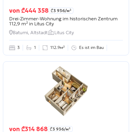
von
₾
444 358
₾
3 936
/м²
Drei-Zimmer-Wohnung im historischen Zentrum
112,9 m² in
Litus City
Batumi, Altstadt
Litus City
3
1
112.9м²
Es ist im Bau
von
₾
314 868
₾
3 936
/м²