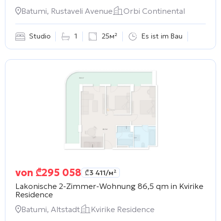
Batumi, Rustaveli Avenue
Orbi Continental
Studio
1
25м²
Es ist im Bau
von
₾
295 058
₾
3 411
/м²
Lakonische 2-Zimmer-Wohnung 86,5 qm in
Kvirike
Residence
Batumi, Altstadt
Kvirike Residence