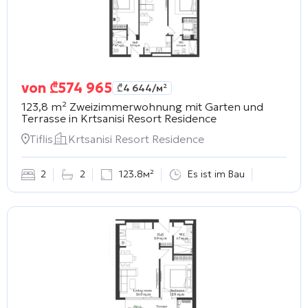
von
₾
574 965
₾
4 644
/м²
123,8 m² Zweizimmerwohnung mit Garten und
Terrasse in
Krtsanisi Resort Residence
Tiflis
Krtsanisi Resort Residence
2
2
123.8м²
Es ist im Bau