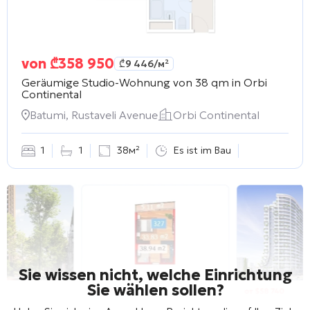
von
₾
358 950
₾
9 446
/м²
Geräumige Studio-Wohnung von 38 qm in
Orbi
Continental
Batumi, Rustaveli Avenue
Orbi Continental
1
1
38м²
Es ist im Bau
Sie wissen nicht, welche Einrichtung
Sie wählen sollen?