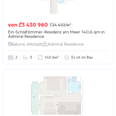
von
₾
3 430 960
₾
24 402
/м²
Ein-Schlafzimmer-Residenz am Meer 140,6 qm in
Admiral Residence
Batumi, Altstadt
Admiral Residence
2
3
140.6м²
Es ist im Bau