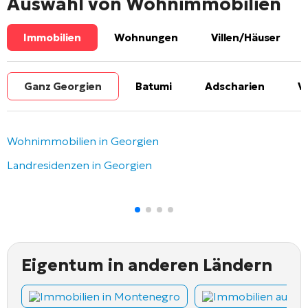
Auswahl von Wohnimmobilien
Immobilien
Wohnungen
Villen/Häuser
Ganz Georgien
Batumi
Adscharien
V
Wohnimmobilien in Georgien
Landresidenzen in Georgien
Eigentum in anderen Ländern
Immobilien in Montenegro
Immobilien auf Z