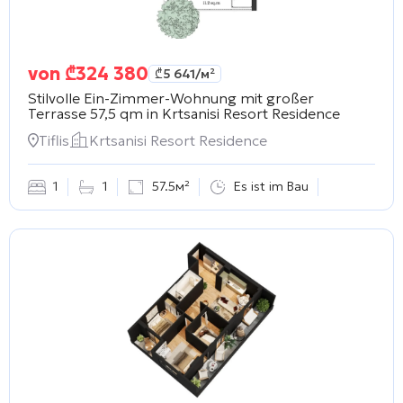
von
₾
324 380
₾
5 641
/м²
Stilvolle Ein-Zimmer-Wohnung mit großer
Terrasse 57,5 qm in
Krtsanisi Resort Residence
Tiflis
Krtsanisi Resort Residence
1
1
57.5м²
Es ist im Bau