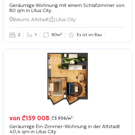
Geräumige Wohnung mit einem Schlafzimmer von
80 qm in
Litus City
Batumi, Altstadt
Litus City
2
1
80м²
Es ist im Bau
von
₾
159 008
₾
3 936
/м²
Geräumige Ein-Zimmer-Wohnung in der Altstadt
40,4 qm in
Litus City