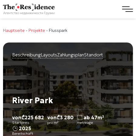
Hauptseite
-
Projekte
-
Flusspark
Beschreibung
Layouts
Zahlungsplan
Standort
River Park
von
₾
225 682
von
₾
3 280
ab 47m²
Startpreis
pro m²
metreage
2025
Bereitschaft