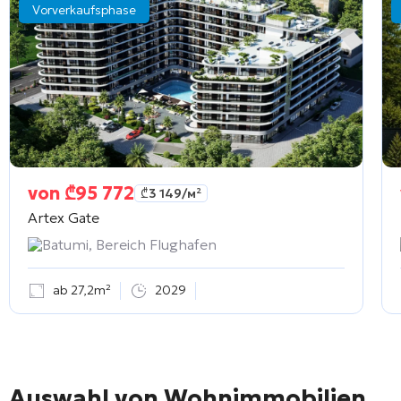
Vorverkaufsphase
von
₾
95 772
₾
3 149
/м²
Artex Gate
Batumi, Bereich Flughafen
ab 27,2m²
2029
Auswahl von Wohnimmobilien