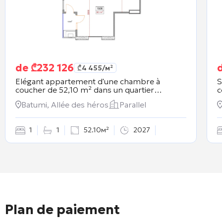
de
₾
232 126
₾
4 455
/м²
Elégant appartement d'une chambre à
S
coucher de 52,10 m² dans un quartier
c
résidentiel.
Parallel
Batumi, Allée des héros
Parallel
1
1
52.10м²
2027
Plan de paiement