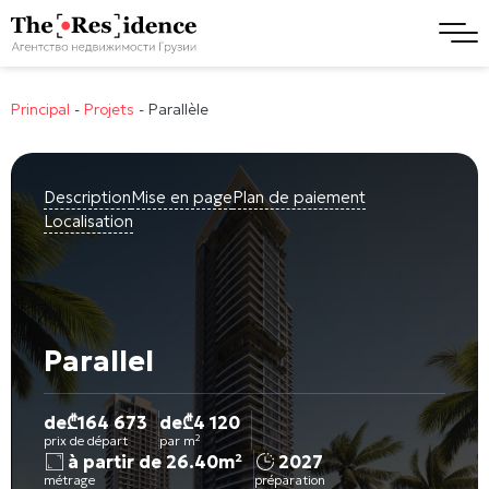
Principal
-
Projets
-
Parallèle
Description
Mise en page
Plan de paiement
Localisation
Parallel
de
₾
164 673
de
₾
4 120
prix de départ
par m²
à partir de 26.40m²
2027
métrage
préparation