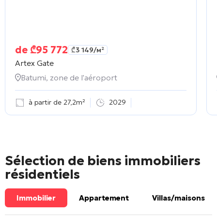
de
₾
95 772
₾
3 149
/м²
Artex Gate
Batumi, zone de l'aéroport
à partir de 27,2m²
2029
Sélection de biens immobiliers
résidentiels
Immobilier
Appartement
Villas/maisons