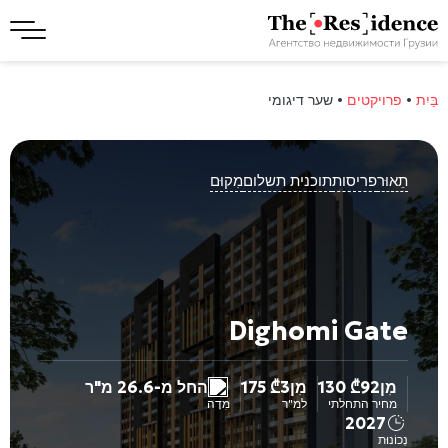
בַּיִת
•
פרויקטים
•
שער דיגומי
תֵאוּר
פריסות
תוכנית תשלום
מִקוּם
Dighomi Gate
מִן
92 130
₾
מִן
3 175
₾
החל מ-26.6 מ"ר
מחיר התחלתי
למ"ר
מִדָה
2027
נְכוֹנוּת