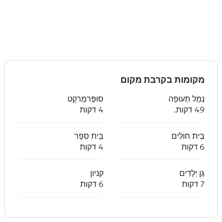
מקומות בקרבת מקום
נְמַל תְעוּפָה
סוּפֶּרמַרקֶט
49 דקות.
4 דקות
בֵּית חוֹלִים
בֵּית סֵפֶר
6 דקות
4 דקות
גַן יְלָדִים
קניון
7 דקות
6 דקות