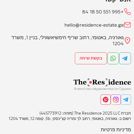
+995 551 50 18 84
hello@residence-estate.ge
גאורגיה, באטומי, רחוב שריף חימשיאשווילי, בניין 1, משרד
1204
בקשת שיחה
חברת The Residence 2025 LLC (מזהה: 445773912)
רשום ב: גאורגיה, באטומי, רחוב לך ומריה קצ'ינסקי, 5b, קומה 12, משרד 1204
מדיניות פרטיות