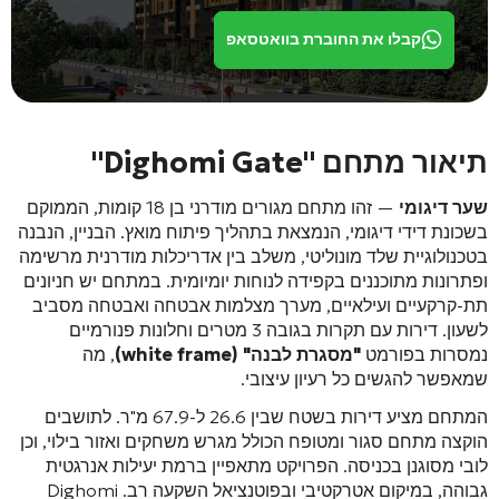
קבלו את החוברת בוואטסאפ
תיאור מתחם "Dighomi Gate"
שער דיגומי
— זהו מתחם מגורים מודרני בן 18 קומות, הממוקם
בשכונת דידי דיגומי, הנמצאת בתהליך פיתוח מואץ. הבניין, הנבנה
בטכנולוגיית שלד מונוליטי, משלב בין אדריכלות מודרנית מרשימה
ופתרונות מתוכננים בקפידה לנוחות יומיומית
. במתחם יש חניונים
תת-קרקעיים ועילאיים, מערך מצלמות אבטחה ואבטחה מסביב
לשעון
. דירות עם תקרות בגובה 3 מטרים וחלונות פנורמיים
נמסרות בפורמט
"מסגרת לבנה" (white frame)
, מה
שמאפשר להגשים כל רעיון עיצובי
.
המתחם מציע דירות בשטח שבין 26.6 ל-67.9 מ"ר
. לתושבים
הוקצה מתחם סגור ומטופח הכולל מגרש משחקים ואזור בילוי, וכן
לובי מסוגנן בכניסה
. הפרויקט מתאפיין ברמת יעילות אנרגטית
גבוהה, במיקום אטרקטיבי ובפוטנציאל השקעה רב
. Dighomi