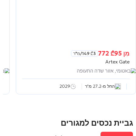
מִן
95 772
₾
מִ
3 149
₾
/מ"ר
as
Artex Gate
באטומי, אזור שדה התעופה
באט
החל מ-27.2 מ"ר
2029
גביית נכסים למגורים