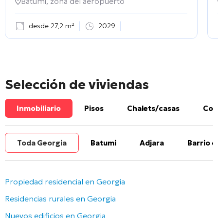
Batumi, zona del aeropuerto
desde 27,2 m²
2029
Selección de viviendas
Inmobiliario
Pisos
Chalets/casas
Com
Toda Georgia
Batumi
Adjara
Barrio d
Propiedad residencial en Georgia
Residencias rurales en Georgia
Nuevos edificios en Georgia