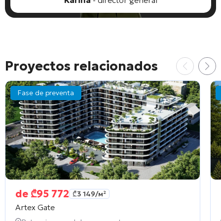
Proyectos relacionados
Fase de preventa
de
₾
95 772
₾
3 149
/м²
Artex Gate