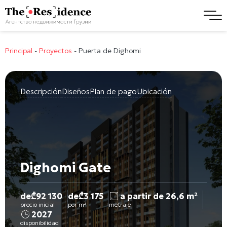
Principal
-
Proyectos
-
Puerta de Dighomi
Descripción
Diseños
Plan de pago
Ubicación
Dighomi Gate
de
₾
92 130
de
₾
3 175
a partir de 26,6 m²
precio inicial
por m²
metraje
2027
disponibilidad