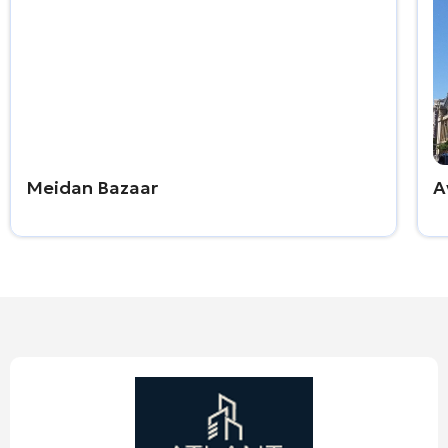
Meidan Bazaar
A