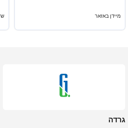
מיידן באזאר
שד
גרדה