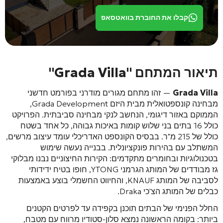
קבלו את החוברת בוואטסאפ
תיאור המתחם "Grada Villa"
Grada Villa
— זהו מתחם מגורים מודרני בפורמט חדשני
מבחינה קונספטואלית מבית היזם Grada Development,
הממוקם באזור דיגומי, הנחשב לנקי מבחינה סביבתית
. הפרויקט
כולל 16 בתים בני שלוש קומות באיכות גבוהה, כל אחד בשטח
כולל של 215 מ"ר
. בבסיס הקונספט האדריכלי עומד עיצוב מרשים,
המשתלב עם בהירות פונקציונלית
. בבנייה נעשה שימוש
בטכנולוגיות ובחומרים מתקדמים: הקירות החיצוניים נבנו מבלוקי
גז מבודדים של המותג הגרמני YTONG, חופו בטיח ידידותי
לסביבה של המותג KNAUF, והחיווט החשמלי בוצע באמצעות
כבלים של המותג הצ'כי Draka
.
החלל הפנימי של הבתים תוכנן בקפידה עד לפרטים הקטנים
ביותר: בקומה הראשונה נמצא סלון-סטודיו מרווח עם מטבח,