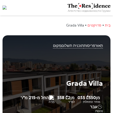
בַּיִת
•
פרויקטים
•
Grada Villa
תֵאוּר
פריסות
תוכנית תשלום
מִקוּם
Grada Villa
מִן
550 035
₾
מִן
2 558
₾
החל מ-215 מ"ר
מחיר התחלתי
למ"ר
מִדָה
עבר
נְכוֹנוּת