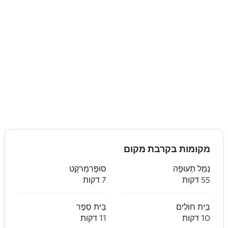
מקומות בקרבת מקום
נְמַל תְעוּפָה
סוּפֶּרמַרקֶט
55 דקות
7 דקות
בֵּית חוֹלִים
בֵּית סֵפֶר
10 דקות
11 דקות