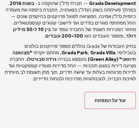
Grada Development
— חברת נדל"ן שהוקמה ב-
בשנת 2016
.
במהלך פעילותה בשוק הנדל"ן בגאורגיה, החברה ביססה את מעמדה
כיזמית נדל"ן אמינה, המוציאה לפועל פרויקטים בהיקפים שונים —
החל ממתחמי מגורים בודדים ועד ליישובי קוטג'ים קונספטואליים.
מחזור המכירות השנתי של החברה עומד על
בין 10 ל-50 מיליון
דולר
, ומספר העובדים הוא
100–200 עובדים
.
בתיק העבודות של Grada נכללים מספר פרויקטים בולטים
בטביליסי:
Grada Villa
,
Grada Park
, מתחם יוקרתי
"מצוואנה
חיוואני" (Green Alley)
והנמצא בבנייה
גרדה סבורטלו
. החברה
מציעה דירות במגוון תוכניות — החל מדירות סטודיו קומפקטיות ועד
לדירות מרווחות בעלות עד שישה חדרים
, תוך מתן תשומת לב מיוחדת
לאיכות הבנייה, לטכנולוגיות מודרניות ולנוחות הדיירים.
עוד על המפתח