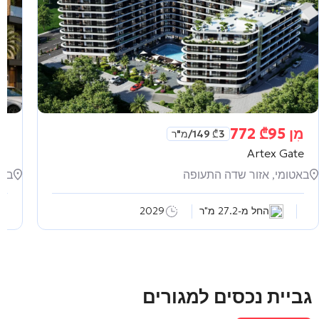
מִן
95 772
₾
מִ
3 149
₾
/מ"ר
as
Artex Gate
באטומי, אזור שדה התעופה
באט
החל מ-27.2 מ"ר
2029
גביית נכסים למגורים