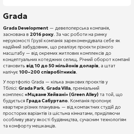
Grada
Grada Development
— девелоперська компанія,
заснована в
2016 року
. За час роботи на ринку
нерухомості Грузії компанія зарекомендувала себе як
надійний забудовник, що реалізує проєкти різного
масштабу — від окремих житлових комплексів до
концептуальних котеджних селищ. Річний оборот компанії
становить
від 10 до 50 мільйонів доларів
, а штат
налічує
100–200 співробітників
.
У портфоліо Grada — кілька знакових проєктів у
Тбілісі:
Grada Park
,
Grada Villa
, преміальний
комплекс
«Мцване Хейвані» (Green Alley)
та той, що
будується
Града Сабуртало
. Компанія пропонує
квартири різних планувань — від компактних студій до
просторих варіантів із шістьма кімнатами
, приділяючи
особливу увагу якості будівництва, сучасним технологіям
та комфорту мешканців.