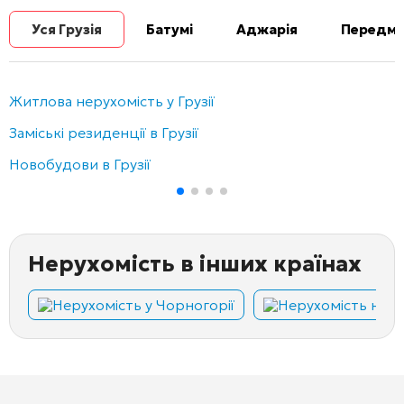
Уся Грузія
Батумі
Аджарія
Передміс
Житлова нерухомість у Грузії
Заміські резиденції в Грузії
Новобудови в Грузії
Нерухомість в інших країнах
Нерухомість у Чорногорії
Нерухомість на Кі