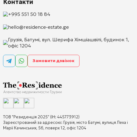
Контакти
+995 551 50 18 84
hello@residence-estate.ge
Грузія, Батумі, вул. Шерифа Хімшіашвілі, будинок 1,
офіс 1204
Замовити дзвінок
ТОВ "Резиденція 2025" (ІН: 445773912)
Зареєстрований за адресою: Грузія, місто Батумі, вулиця Леха і
Марії Качинських, 5б, поверх 12, офіс 1204