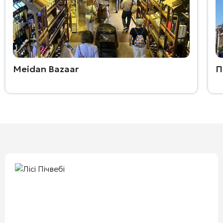
Meidan Bazaar
П