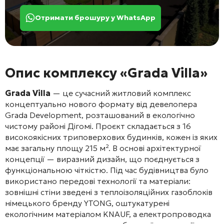
Отримати брошуру у WhatsApp
Опис комплексу «Grada Villa»
Grada Villa
— це сучасний житловий комплекс
концептуально нового формату від девелопера
Grada Development, розташований в екологічно
чистому районі Дігомі
. Проєкт складається з 16
високоякісних триповерхових будинків, кожен із яких
має загальну площу 215 м²
. В основі архітектурної
концепції — виразний дизайн, що поєднується з
функціональною чіткістю
. Під час будівництва було
використано передові технології та матеріали:
зовнішні стіни зведені з теплоізоляційних газоблоків
німецького бренду YTONG, оштукатурені
екологічним матеріалом KNAUF, а електропроводка