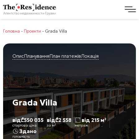
Головна
-
Проекти
-
Grada Villa
Опис
Планування
План платежів
Локація
Grada Villa
від
₾
550 035
від
₾
2 558
від 215 м²
стартова ціна
за м²
метраж
Здано
готовність