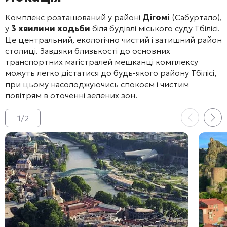
Комплекс розташований у районі
Дігомі
(Сабуртало),
у
3 хвилини ходьби
біля будівлі міського суду Тбілісі
.
Це центральний, екологічно чистий і затишний район
столиці
. Завдяки близькості до основних
транспортних магістралей мешканці комплексу
можуть легко дістатися до будь-якого району Тбілісі,
при цьому насолоджуючись спокоєм і чистим
повітрям в оточенні зелених зон.
1
/
2