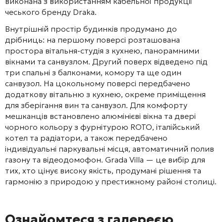
виконана з використанням кабельної продукції
чеського бренду Draka
.
Внутрішній простір будинків продумано до
дрібниць: на першому поверсі розташована
простора вітальня-студія з кухнею, панорамними
вікнами та санвузлом
. Другий поверх відведено під
три спальні з балконами, комору та ще один
санвузол
. На цокольному поверсі передбачено
додаткову вітальню з кухнею, окреме приміщення
для зберігання вин та санвузол
. Для комфорту
мешканців встановлено алюмінієві вікна та двері
чорного кольору з фурнітурою ROTO, італійський
котел та радіатори, а також передбачено
індивідуальні паркувальні місця, автоматичний полив
газону та відеодомофон
. Grada Villa — це вибір для
тих, хто цінує високу якість, продумані рішення та
гармонію з природою у престижному районі столиці.
Ознайомтеся з галереєю