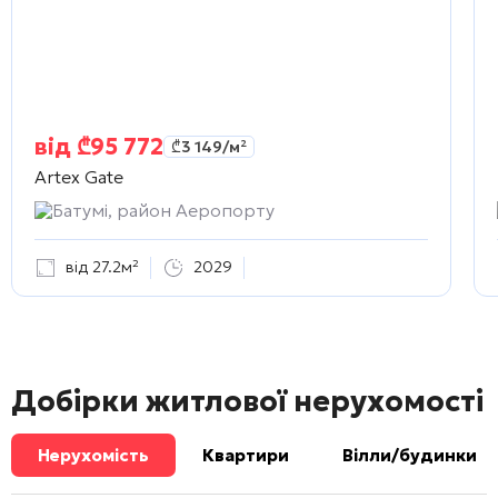
від
₾
95 772
₾
3 149
/м²
Artex Gate
Батумі, район Аеропорту
від 27.2м²
2029
Добірки житлової нерухомості
Нерухомість
Квартири
Вілли/будинки