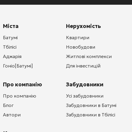
Міста
Нерухомість
Батумі
Квартири
Тбілісі
Новобудови
Аджарія
Житлові комплекси
Гоніо[Батумі]
Для інвестицій
Про компанію
Забудовники
Про компанію
Усі забудовники
Блог
Забудовники в Батумі
Автори
Забудовники в Тбілісі