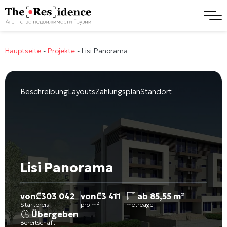
Hauptseite
-
Projekte
-
Lisi Panorama
Beschreibung
Layouts
Zahlungsplan
Standort
Lisi Panorama
von
₾
303 042
von
₾
3 411
ab 85,55 m²
Startpreis
pro m²
metreage
Übergeben
Bereitschaft