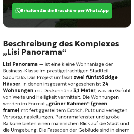
Erhalten Sie die Broschüre per WhatsApp
Beschreibung des Komplexes
„Lisi Panorama“
Lisi Panorama
— ist eine kleine Wohnanlage der
Business-Klasse im prestigeträchtigen Stadtteil
Saburtalo. Das Projekt umfasst
zwei fünfstöckige
Häuser
, in denen insgesamt vorgesehen ist
24
Wohnungen
mit Deckenhöhe
3,1 Meter
, was ein Gefühl
von Weite und Helligkeit vermittelt
. Die Wohnungen
werden im Format
„grüner Rahmen“ (green
frame)
mit fertiggestelltem Estrich, Putz und verlegten
Versorgungsleitungen
. Panoramafenster und große
Balkone bieten einen malerischen Blick auf die Stadt und
die Umgebung
. Die Fassaden der Gebäude sind in einem