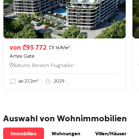
von
₾
95 772
₾
3 149
/м²
Artex Gate
Batumi, Bereich Flughafen
ab 27,2m²
2029
Auswahl von Wohnimmobilien
Immobilien
Wohnungen
Villen/Häuser