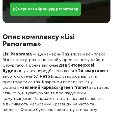
Отримати брошуру у WhatsApp
Опис комплексу «Lisi
Panorama»
Lisi Panorama
— це камерний житловий комплекс
бізнес-класу, розташований у престижному районі
Сабуртало. Проєкт включає
два 5-поверхові
будинки
, у яких передбачено всього
24 квартири
з
висотою стель
3,1 метра
, що створює відчуття
простору та світла
. Квартири передаються у
форматі
«зелений каркас» (green frame)
з готовою
стяжкою, штукатуркою та прокладеними
комунікаціями
. Панорамні вікна та великі балкони
відкривають мальовничі краєвиди на місто та
околиці
. Фасади будівель виконані у стильному