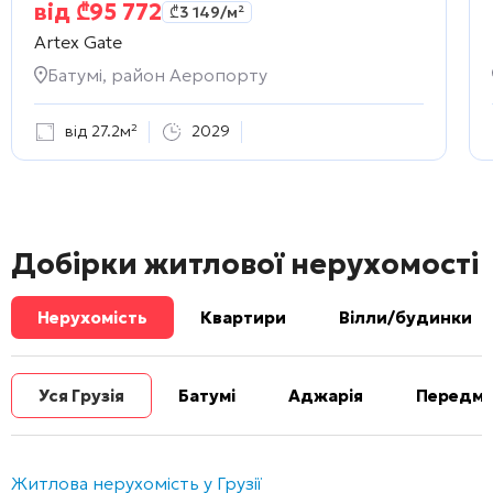
від
₾
95 772
₾
3 149
/м²
Artex Gate
Батумі, район Аеропорту
від 27.2м²
2029
Добірки житлової нерухомості
Нерухомість
Квартири
Вілли/будинки
Уся Грузія
Батумі
Аджарія
Передміс
Житлова нерухомість у Грузії