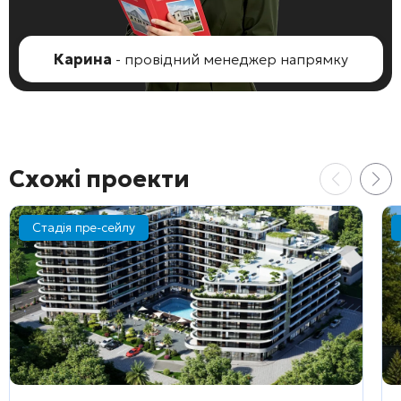
Карина
- провідний менеджер напрямку
Схожі проекти
Стадія пре-сейлу