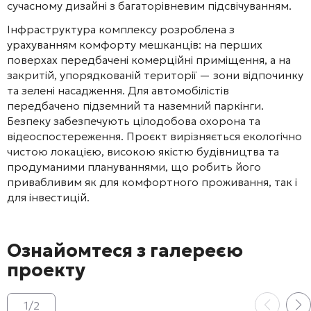
сучасному дизайні з багаторівневим підсвічуванням
.
Інфраструктура комплексу розроблена з
урахуванням комфорту мешканців: на перших
поверхах передбачені комерційні приміщення
, а на
закритій, упорядкованій території — зони відпочинку
та зелені насадження
. Для автомобілістів
передбачено підземний та наземний паркінги
.
Безпеку забезпечують цілодобова охорона та
відеоспостереження
. Проєкт вирізняється екологічно
чистою локацією, високою якістю будівництва та
продуманими плануваннями
, що робить його
привабливим як для комфортного проживання, так і
для інвестицій
.
Ознайомтеся з галереєю
проекту
1
/
2