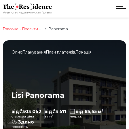
Головна
-
Проекти
-
Lisi Panorama
Опис
Планування
План платежів
Локація
Lisi Panorama
від
₾
303 042
від
₾
3 411
від 85,55 м²
стартова ціна
за м²
метраж
Здано
готовність