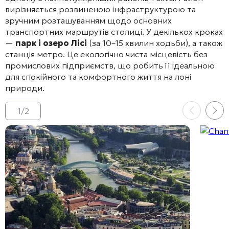
вирізняється розвиненою інфраструктурою та
зручним розташуванням щодо основних
транспортних маршрутів столиці
. У декількох кроках
—
парк і озеро Лісі
(за 10–15 хвилин ходьби)
, а також
станція метро
. Це екологічно чиста місцевість без
промислових підприємств
, що робить її ідеальною
для спокійного та комфортного життя на лоні
природи.
1
/
2