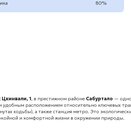
ика
80%
 Цхинвали, 1
, в престижном районе
Сабуртало
— одно
 и удобным расположением относительно ключевых тр
инутах ходьбы)
, а также станция метро
. Это экологичес
спокойной и комфортной жизни в окружении природы.