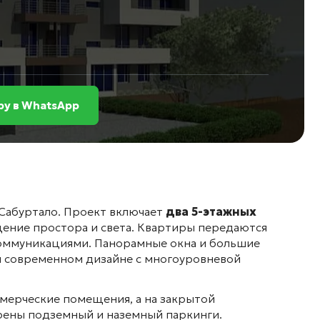
у в WhatsApp
Сабуртало. Проект включает
два 5-этажных
щение простора и света
. Квартиры передаются
коммуникациями
. Панорамные окна и большие
м современном дизайне с многоуровневой
ммерческие помещения
, а на закрытой
рены подземный и наземный паркинги
.