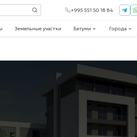
+995 551 50 18 84
ы
Земельные участки
Батуми
Города