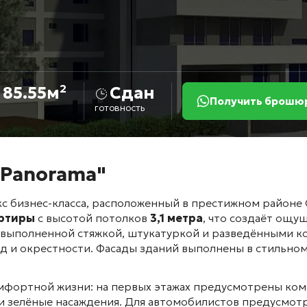
 85.55м²
Сдан
Получить брошюр
готовность
 Panorama"
 бизнес-класса, расположенный в престижном районе 
артиры
с высотой потолков
3,1 метра
, что создаёт ощу
 выполненной стяжкой, штукатуркой и разведёнными 
д и окрестности
. Фасады зданий выполнены в стильно
мфортной жизни: на первых этажах предусмотрены ко
и зелёные насаждения
. Для автомобилистов предусмот