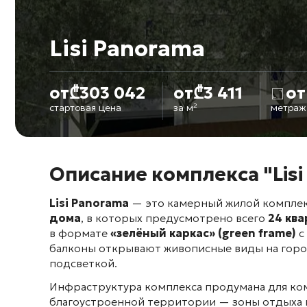
Lisi Panorama
от
₾
303 042
от
₾
3 411
от
стартовая цена
за м²
метраж
Описание комплекса "Lisi
Lisi Panorama
— это камерный жилой комплекс
дома
, в которых предусмотрено всего
24 кв
в формате
«зелёный каркас» (green frame)
с
балконы открывают живописные виды на горо
подсветкой
.
Инфраструктура комплекса продумана для ко
благоустроенной территории — зоны отдыха 