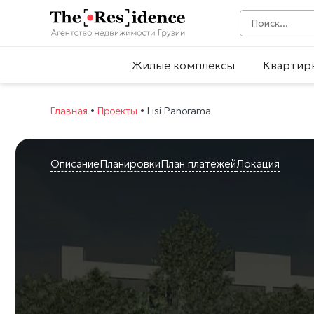
Жилые комплексы
Квартир
Главная
•
Проекты
•
Lisi Panorama
Описание
Планировки
План платежей
Локация