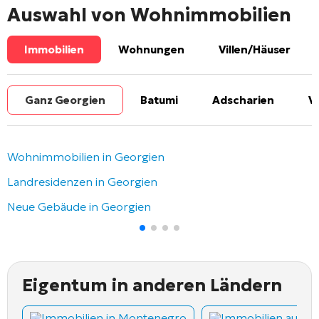
Auswahl von Wohnimmobilien
Immobilien
Wohnungen
Villen/Häuser
Ganz Georgien
Batumi
Adscharien
V
Wohnimmobilien in Georgien
Landresidenzen in Georgien
Neue Gebäude in Georgien
Eigentum in anderen Ländern
Immobilien in Montenegro
Immobilien auf Z