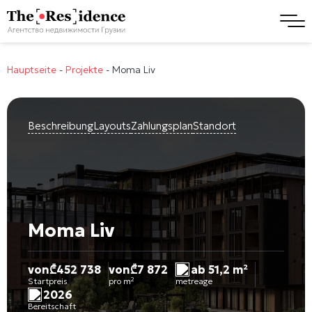
Hauptseite
-
Projekte
-
Moma Liv
Beschreibung
Layouts
Zahlungsplan
Standort
Moma Liv
von
₾
452 738
von
₾
7 872
ab 51,2 m²
Startpreis
pro m²
metreage
2026
Bereitschaft