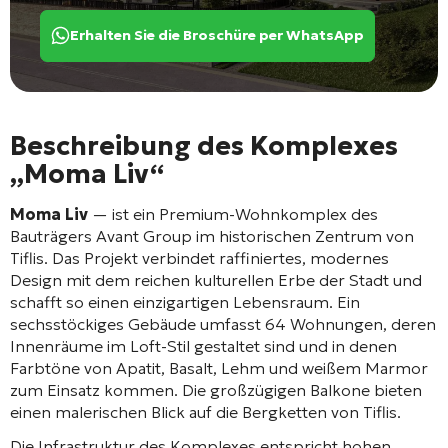
Erhalten Sie die Broschüre per WhatsApp
Beschreibung des Komplexes
„Moma Liv“
Moma Liv
— ist ein Premium-Wohnkomplex des
Bauträgers Avant Group im historischen Zentrum von
Tiflis
. Das Projekt verbindet raffiniertes, modernes
Design mit dem reichen kulturellen Erbe der Stadt und
schafft so einen einzigartigen Lebensraum
. Ein
sechsstöckiges Gebäude
umfasst 64 Wohnungen
, deren
Innenräume im Loft-Stil gestaltet sind und in denen
Farbtöne von Apatit, Basalt, Lehm und weißem Marmor
zum Einsatz kommen
. Die großzügigen Balkone bieten
einen malerischen Blick auf die Bergketten von Tiflis
.
Die Infrastruktur des Komplexes entspricht hohen