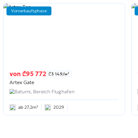
Vorverkaufsphase
von
₾
95 772
₾
3 149
/м²
Artex Gate
Batumi, Bereich Flughafen
ab 27,2m²
2029