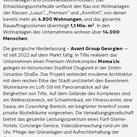
Entwicklungsportefeuille umfasst den Bau von Wohnanlagen
der Klassen „Luxus“, „Premium“ und „Komfort“, von denen
bereits mehr als
4.800 Wohnungen
, und das gesamte
Bauauftragsvolumen übersteigt
1,1 Mio. m²
. In den
Wohnanlagen des Unternehmens wohnen über
14.000
Menschen
.
Die georgische Niederlassung –
Avant Group Georgien
—
ist seit 2022 auf dem Markt tätig
. In Tiflis realisiert das
Unternehmen einen Premium-Wohnkomplex
Moma Liv
,
gelegen im historischen Stadtteil Chugureti in der Dmitri-
Uznadze-Straße
. Das Projekt verbindet moderne Architektur
mit dem reichen Erbe der Stadt und bietet den Bewohnern
Wohnräume im Loft-Stil mit Panoramablick auf die
Bergketten von Tiflis
. Auf dem Gelände des Komplexes sind
ein Wellnessbereich, ein Schwimmbad, ein Fitnesscenter, eine
Sauna, ein Coworking-Bereich, ein begrünter Innenhof sowie
private Abstellräume vorgesehen
. Die Verwaltungsgesellschaft
bietet das gesamte Leistungsspektrum eines Fünf-Sterne-
Hotels: Concierge-Service, Videoüberwachung rund um die
Uhr, Pflege der Grünanlagen und Aufrechterhaltung der